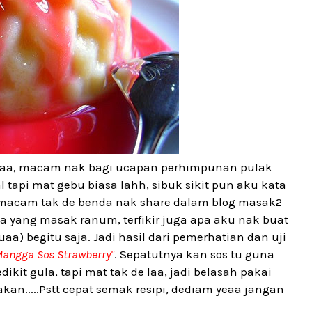
aaa, macam nak bagi ucapan perhimpunan pulak
l tapi mat gebu biasa lahh, sibuk sikit pun aku kata
n macam tak de benda nak share dalam blog masak2
a yang masak ranum, terfikir juga apa aku nak buat
) begitu saja. Jadi hasil dari pemerhatian dan uji
angga Sos Strawberry"
. Sepatutnya kan sos tu guna
ikit gula, tapi mat tak de laa, jadi belasah pakai
akan.....Pstt cepat semak resipi, dediam yeaa jangan