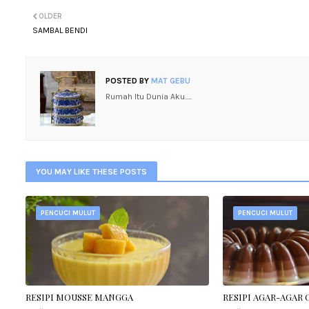
OLDER
SAMBAL BENDI
POSTED BY
MAT GEBU
Rumah Itu Dunia Aku.....
YOU MAY LIKE THESE POSTS
PENCUCI MULUT
PENCUCI MULUT
RESIPI MOUSSE MANGGA
RESIPI AGAR-AGAR 