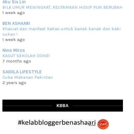
Aku Sis Lin
BILA UMUR MENINGKAT, KEUTAMAAN HIDUP PUN BERUBAH
RESIPI KURMA AYAM MERAH
1 week ago
Assalammualaikum, salam semua. Hari ni 4 Zulhijjah 1444 Hijrah,
tinggal tak
... read more
BEN ASHAARI
Jun 23 2023
Khasiat dan manfaat Kakao untuk kanak kanak dan kaki
sukan !
RESIPI SAMBAL PARU
1 week ago
Assalammualaikum, salam sejahtera semua. Lama betul che mat tak
kemas kini
... read more
Nina Mirza
Jun 20 2023
KASUT SEKOLAH DONE!
7 months ago
RESIPI PISANG MUDA MASAK LEMAK
Assalammualaikum, salam semua. Sebenarnya pisang muda masak
SAIDILA LIFESTYLE
lemak ni che mat
... read more
Cuba Makanan Pakistan
Mar 07 2023
2 years ago
RESIPI PECAL IKAN PARI
Assalammualaikum, salam semua dan selamat bertemu kembali.
Lama betul tak
... read more
Mar 02 2023
KBBA
RESIPI BAMIA KAMBING
Assalammualaikum, salam Ahad semua. Dah beberapa hari cuaca
asyik hujan saja di
... read more
Jan 29 2023