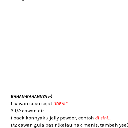
BAHAN-BAHANNYA :-)
1 cawan susu sejat
"IDEAL"
3 1/2 cawan air
1 pack konnyaku jelly powder, contoh
di sini...
1/2 cawan gula pasir (kalau nak manis, tambah yea