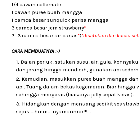
1/4 cawan coffemate
1 cawan puree buah mangga
1 camca besar sunquick perisa mangga
3 camca besar jem strawberry
*
2 -3 camca besar air panas
*
(
*disatukan dan kacau seb
CARA MEMBUATNYA :-)
Dalan periuk, satukan susu, air, gula, konnyaku
dan jerang hingga mendidih, gunakan api sederh
Kemudian, masukkan puree buah mangga dan s
api. Tuang dalam bekas kegemaran. Biar hingga 
sehingga mengeras (biasanya jelly cepat keras).
Hidangkan dengan menuang sedikit sos straw
sejuk....hmm....nyamannnn!!!...