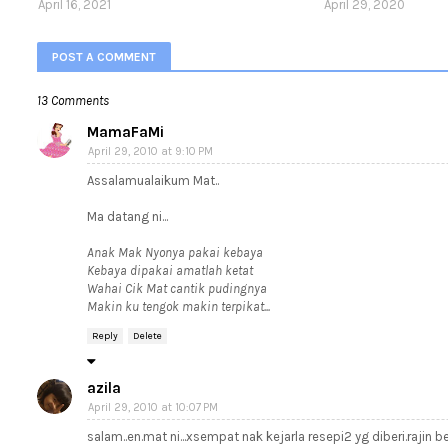
April 16, 2021
April 29, 2020
POST A COMMENT
13 Comments
MamaFaMi
April 29, 2010 at 9:10 PM
Assalamualaikum Mat..
Ma datang ni...
Anak Mak Nyonya pakai kebaya
Kebaya dipakai amatlah ketat
Wahai Cik Mat cantik pudingnya
Makin ku tengok makin terpikat...
Reply
Delete
azila
April 29, 2010 at 10:07 PM
salam..en.mat ni...xsempat nak kejarla resepi2 yg diberi.rajin 