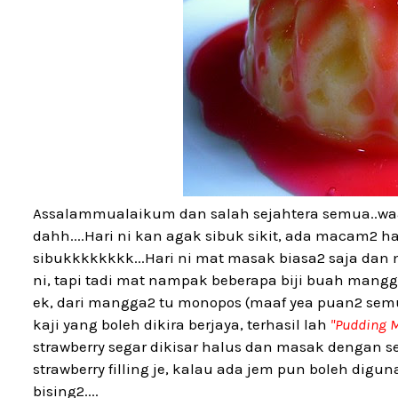
Assalammualaikum dan salah sejahtera semua..w
dahh....Hari ni kan agak sibuk sikit, ada macam2 ha
sibukkkkkkkk...Hari ni mat masak biasa2 saja da
ni, tapi tadi mat nampak beberapa biji buah mangg
ek, dari mangga2 tu monopos (maaf yea puan2 semuaa
kaji yang boleh dikira berjaya, terhasil lah
"Pudding M
strawberry segar dikisar halus dan masak dengan sed
strawberry filling je, kalau ada jem pun boleh digun
bising2....