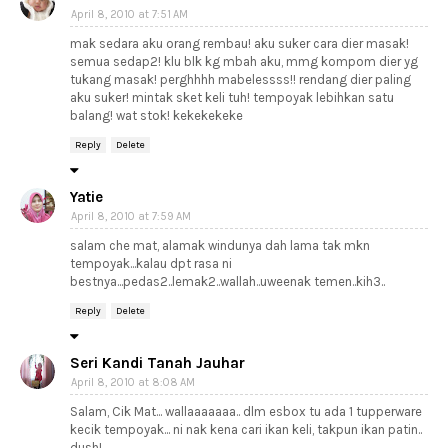
April 8, 2010 at 7:51 AM
mak sedara aku orang rembau! aku suker cara dier masak!
semua sedap2! klu blk kg mbah aku, mmg kompom dier yg
tukang masak! perghhhh mabelessss!! rendang dier paling
aku suker! mintak sket keli tuh! tempoyak lebihkan satu
balang! wat stok! kekekekeke
Reply
Delete
Yatie
April 8, 2010 at 7:59 AM
salam che mat, alamak windunya dah lama tak mkn
tempoyak...kalau dpt rasa ni
bestnya...pedas2..lemak2..wallah..uweenak temen..kih3..
Reply
Delete
Seri Kandi Tanah Jauhar
April 8, 2010 at 8:08 AM
Salam, Cik Mat... wallaaaaaaa.. dlm esbox tu ada 1 tupperware
kecik tempoyak... ni nak kena cari ikan keli, takpun ikan patin..
dush!