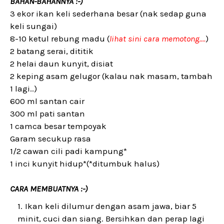
BAHAN-BAHANNYA :-)
3 ekor ikan keli sederhana besar (nak sedap guna
keli sungai)
8-10 ketul rebung madu (
lihat sini cara memotong....
)
2 batang serai, dititik
2 helai daun kunyit, disiat
2 keping asam gelugor (kalau nak masam, tambah
1 lagi..)
600 ml santan cair
300 ml pati santan
1 camca besar tempoyak
Garam secukup rasa
1/2 cawan cili padi kampung*
1 inci kunyit hidup*(*ditumbuk halus)
CARA MEMBUATNYA :-)
Ikan keli dilumur dengan asam jawa, biar 5
minit, cuci dan siang. Bersihkan dan perap lagi