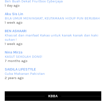
Beli Buah Dekat Fruitbox Cyberjaya
Assalammualaikum, salam semua. Masih belum terlambat untuk che
1 day ago
mat ucapkan
... read more
Jun 30 2023
Aku Sis Lin
BILA UMUR MENINGKAT, KEUTAMAAN HIDUP PUN BERUBAH
RESIPI KURMA AYAM MERAH
1 week ago
Assalammualaikum, salam semua. Hari ni 4 Zulhijjah 1444 Hijrah,
tinggal tak
... read more
BEN ASHAARI
Jun 23 2023
Khasiat dan manfaat Kakao untuk kanak kanak dan kaki
sukan !
RESIPI SAMBAL PARU
1 week ago
Assalammualaikum, salam sejahtera semua. Lama betul che mat tak
kemas kini
... read more
Nina Mirza
Jun 20 2023
KASUT SEKOLAH DONE!
7 months ago
RESIPI PISANG MUDA MASAK LEMAK
Assalammualaikum, salam semua. Sebenarnya pisang muda masak
SAIDILA LIFESTYLE
lemak ni che mat
... read more
Cuba Makanan Pakistan
Mar 07 2023
2 years ago
RESIPI PECAL IKAN PARI
Assalammualaikum, salam semua dan selamat bertemu kembali.
Lama betul tak
... read more
Mar 02 2023
KBBA
RESIPI BAMIA KAMBING