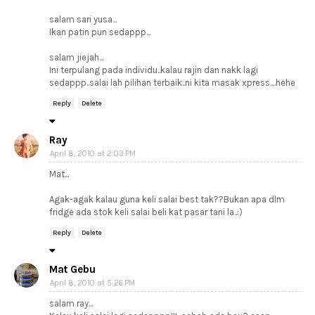
salam sari yusa...
Ikan patin pun sedappp...
salam jiejah...
Ini terpulang pada individu..kalau rajin dan nakk lagi
sedappp..salai lah pilihan terbaik..ni kita masak xpress....hehe
Reply
Delete
Ray
April 8, 2010 at 2:03 PM
Mat...
Agak-agak kalau guna keli salai best tak??Bukan apa dlm
fridge ada stok keli salai beli kat pasar tani la..:)
Reply
Delete
Mat Gebu
April 8, 2010 at 5:26 PM
salam ray...