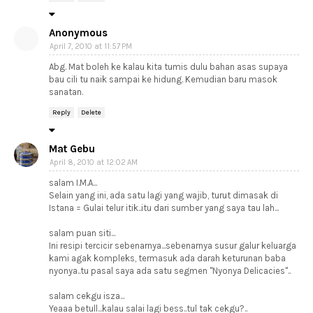
Anonymous
April 7, 2010 at 11:57 PM
Abg. Mat boleh ke kalau kita tumis dulu bahan asas supaya
bau cili tu naik sampai ke hidung. Kemudian baru masok
sanatan.
Reply
Delete
Mat Gebu
April 8, 2010 at 12:02 AM
salam I.M.A...
Selain yang ini, ada satu lagi yang wajib, turut dimasak di
Istana = Gulai telur itik..itu dari sumber yang saya tau lah...
salam puan siti...
Ini resipi tercicir sebenarnya...sebenarnya susur galur keluarga
kami agak kompleks, termasuk ada darah keturunan baba
nyonya..tu pasal saya ada satu segmen "Nyonya Delicacies"..
salam cekgu isza...
Yeaaa betull...kalau salai lagi bess..tul tak cekgu?..