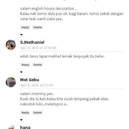
salam english house decoration....
Kalau nak tumis dulu pun ok, bagi harum, tumis sekali dengan
serai tadi...nanti cuba yea..
Reply
Delete
SJNathaniel
April 8, 2010 at 12:18 AM
aduh..terus lapar melihat lemak tenpoyak itu..hehe..
Reply
Delete
Mat Gebu
April 8, 2010 at 7:11 AM
salam mommy yen...
Kuah dia tu kan..kalau kita cicah lempeng pekak atau
cekodok bilis...meletopss u...
Reply
Delete
hana