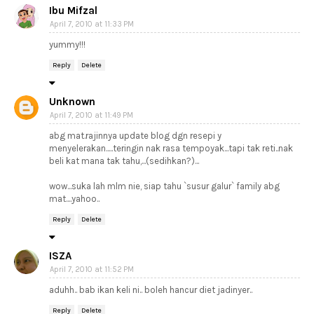
Ibu Mifzal
April 7, 2010 at 11:33 PM
yummy!!!
Reply
Delete
Unknown
April 7, 2010 at 11:49 PM
abg mat.rajinnya update blog dgn resepi y
menyelerakan.....teringin nak rasa tempoyak...tapi tak reti..nak
beli kat mana tak tahu,...(sedihkan?)...
wow...suka lah mlm nie, siap tahu `susur galur` family abg
mat....yahoo..
Reply
Delete
ISZA
April 7, 2010 at 11:52 PM
aduhh.. bab ikan keli ni.. boleh hancur diet jadinyer..
Reply
Delete