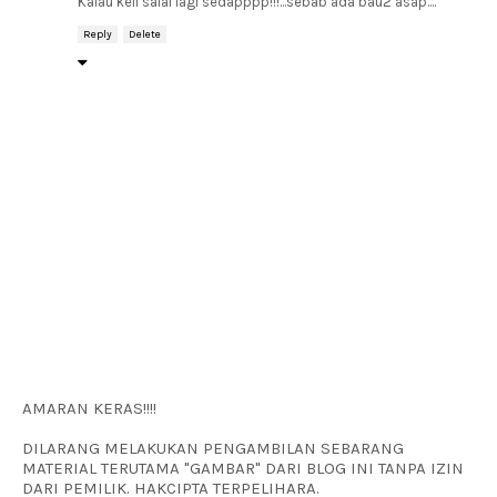
Kalau keli salai lagi sedapppp!!!...sebab ada bau2 asap....
Reply
Delete
AMARAN KERAS!!!!
DILARANG MELAKUKAN PENGAMBILAN SEBARANG
MATERIAL TERUTAMA "GAMBAR" DARI BLOG INI TANPA IZIN
DARI PEMILIK. HAKCIPTA TERPELIHARA.