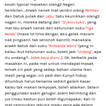
exceli typical masakan orang2 Negeri
Sembilan...Arwah nenek mat sendiri orang
Rembau
dan Datuk pulak dari
Labu
. Satu keunikkan orang2
negeri ni, mereka datang dari
"12 jenis suku"
, yang
mat tau arwah nenek dari keturunan suku
"Tiga
Nenek"
(masa 1st time dengar, aku gelak macam
nak pingsan!!, tak senonoh kann!!), manakala
arwah datuk dari suku
"Biduanda Waris"
(yang ni
kalau ikut keturunan suku, boleh jadi
"Undang"
..apa
itu undang?...
boleh baca disini..
). Ok, berbalik pada
masakan ni, pada mat untuk mendapat masak
lemak cili padi yang sedap, bahan utama ikan
mesti yang segar, cili padi dan kunyit hidup
ditumbuk halus bersama sedikit garam kasar.
Kalau tak makan tempoyak, boleh abaikan. Selain
penggunaan asam gelugor, asam belimbing dan
jus limau kasturi pun boleh digunapakai. Kali ni
mat campurkan rebung madu yang ada dalam