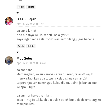
Reply
Delete
Izza - Jiejah
April 8, 2010 at 11:11 AM
salam cik mat ,
ooo rupanya keli itu x perlu salai yer ??
saya ingat kene salai mcm ikan sembilang jugak hehehe
Reply
Delete
Mat Gebu
April 8, 2010 at 11:26 AM
salam hana...
Memang kan, kalau Rembau atau N9 mari, ni lauk2 wajib
mereka..tapi kan ada tu guna kelapa...kus semangat
terperanjat tok nenek gua kalau dia tau....sikit je bahan, tapi
kelapa 2 biji!!!
salam nor haryati ramlan...
Yeaa mmg betul, kuah dia pulak boleh buat cicah lempeng ke,
atau pun roti..