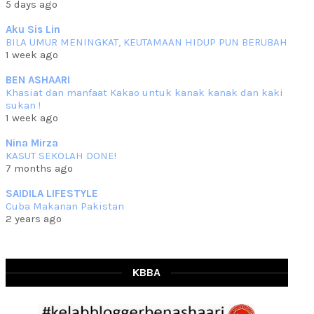
5 days ago
che mat ucapkan
... read more
Jun 30 2023
Aku Sis Lin
BILA UMUR MENINGKAT, KEUTAMAAN HIDUP PUN BERUBAH
RESIPI KURMA AYAM MERAH
1 week ago
Assalammualaikum, salam semua. Hari ni 4 Zulhijjah 1444 Hijrah,
tinggal tak
... read more
BEN ASHAARI
Jun 23 2023
Khasiat dan manfaat Kakao untuk kanak kanak dan kaki
sukan !
RESIPI SAMBAL PARU
1 week ago
Assalammualaikum, salam sejahtera semua. Lama betul che mat tak
kemas kini
... read more
Nina Mirza
Jun 20 2023
KASUT SEKOLAH DONE!
7 months ago
RESIPI PISANG MUDA MASAK LEMAK
Assalammualaikum, salam semua. Sebenarnya pisang muda masak
SAIDILA LIFESTYLE
lemak ni che mat
... read more
Cuba Makanan Pakistan
Mar 07 2023
2 years ago
RESIPI PECAL IKAN PARI
Assalammualaikum, salam semua dan selamat bertemu kembali.
Lama betul tak
... read more
Mar 02 2023
KBBA
RESIPI BAMIA KAMBING
Assalammualaikum, salam Ahad semua. Dah beberapa hari cuaca