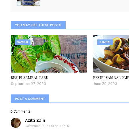
YOU MAY LIKE THESE POSTS
SAMBAL
SAMBAL
RESIPI SAMBAL PARU
RESIPI SAMBAL PAR
September 27, 2023
June 20, 2023
POST A COMMENT
5 Comments
Azita Zain
November 24, 2009 at 9:47 PM