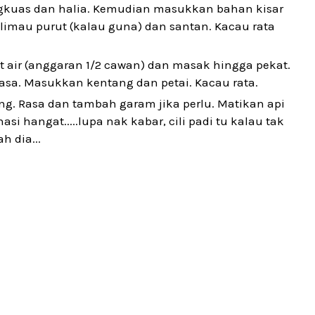
ngkuas dan halia. Kemudian masukkan bahan kisar
imau purut (kalau guna) dan santan. Kacau rata
t air (anggaran 1/2 cawan) dan masak hingga pekat.
sa. Masukkan kentang dan petai. Kacau rata.
ng. Rasa dan tambah garam jika perlu. Matikan api
i hangat.....lupa nak kabar, cili padi tu kalau tak
 dia...