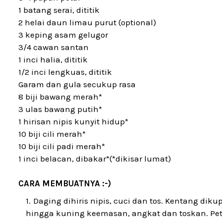
1 batang serai, dititik
2 helai daun limau purut (optional)
3 keping asam gelugor
3/4 cawan santan
1 inci halia, dititik
1/2 inci lengkuas, dititik
Garam dan gula secukup rasa
8 biji bawang merah*
3 ulas bawang putih*
1 hirisan nipis kunyit hidup*
10 biji cili merah*
10 biji cili padi merah*
1 inci belacan, dibakar*(*dikisar lumat)
CARA MEMBUATNYA :-)
Daging dihiris nipis, cuci dan tos. Kentang dik
hingga kuning keemasan, angkat dan toskan. Peta