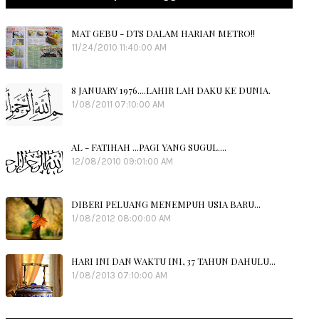
MAT GEBU - DTS DALAM HARIAN METRO!!
11/24/2010 11:40:00 AM
8 JANUARY 1976....LAHIR LAH DAKU KE DUNIA.
1/08/2011 07:10:00 AM
AL - FATIHAH ...PAGI YANG SUGUL....
12/08/2010 09:01:00 AM
DIBERI PELUANG MENEMPUH USIA BARU...
1/08/2012 08:00:00 AM
HARI INI DAN WAKTU INI, 37 TAHUN DAHULU...
1/08/2013 07:10:00 AM