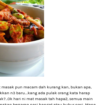
mat masak pun macam dah kurang kan, bukan apa,
kkan n3 baru...kang ada pulak orang kata harap
l tak?..Ok hari ni mat masak tah hapa2, semua main
dimakan bersama nasi hangat atau bubur nasi. Mana