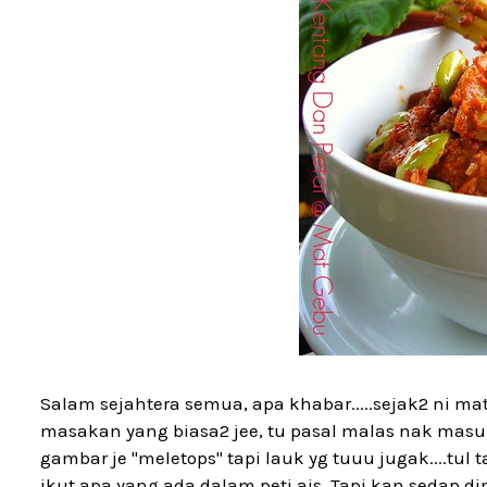
Salam sejahtera semua, apa khabar.....sejak2 ni 
masakan yang biasa2 jee, tu pasal malas nak masu
gambar je "meletops" tapi lauk yg tuuu jugak....tu
ikut apa yang ada dalam peti ais. Tapi kan sedap 