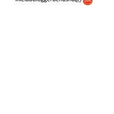
asyik hujan saja di
... read more
Jan 29 2023
RESIPI ASAM LAKSA PULAU PINANG
Assalammualaikum, salam semua. Dua tiga hari ni che mat rasa
tak berapa nak
... read more
Jan 17 2023
RESIPI KERABU BABAT SAMA TAUGE
Assalammualaikum, salam sejahtera semua. Hari ni che mat curi
sedikit masa
... read more
Jan 12 2023
RESIPI LONTONG KUAH LODEH
Assalammualaikum, salam sejahtera semua dan selamat tahun
baru 2023 bersamaan 8
... read more
Jan 01 2023
RESIPI KERABU JANTUNG PISANG ALA NYONYA
Assalammualaikum, salam semua. Hari ni pakcik dalam mood
memasak yang mudah2
... read more
Aug 25 2022
RESIPI ACAR IKAN MASIN
Assalammualaikum, salam semua. Sebelum che mat mulakan
menulis resipi hari ini,
... read more