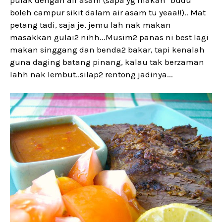
pulak dengan air asam (sapa yg makan "budu"
boleh campur sikit dalam air asam tu yeaa!!).. Mat
petang tadi, saja je, jemu lah nak makan
masakkan gulai2 nihh...Musim2 panas ni best lagi
makan singgang dan benda2 bakar, tapi kenalah
guna daging batang pinang, kalau tak berzaman
lahh nak lembut..silap2 rentong jadinya...