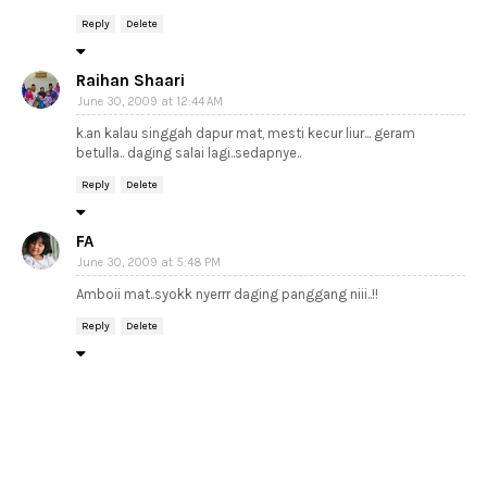
Reply
Delete
Raihan Shaari
June 30, 2009 at 12:44 AM
k.an kalau singgah dapur mat, mesti kecur liur... geram
betulla.. daging salai lagi..sedapnye..
Reply
Delete
FA
June 30, 2009 at 5:48 PM
Amboii mat..syokk nyerrr daging panggang niii..!!
Reply
Delete