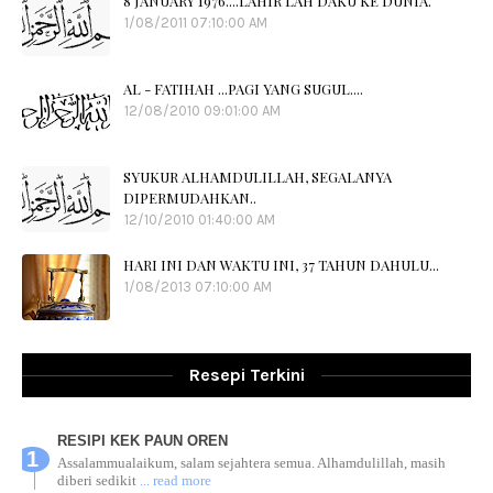
8 JANUARY 1976....LAHIR LAH DAKU KE DUNIA.
1/08/2011 07:10:00 AM
AL - FATIHAH ...PAGI YANG SUGUL....
12/08/2010 09:01:00 AM
SYUKUR ALHAMDULILLAH, SEGALANYA
DIPERMUDAHKAN..
12/10/2010 01:40:00 AM
HARI INI DAN WAKTU INI, 37 TAHUN DAHULU...
1/08/2013 07:10:00 AM
Resepi Terkini
RESIPI KEK PAUN OREN
Assalammualaikum, salam sejahtera semua. Alhamdulillah, masih
diberi sedikit
... read more