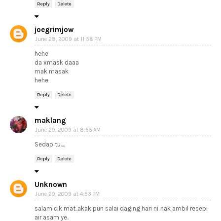
Reply
Delete
joegrimjow
June 28, 2009 at 11:58 PM
hehe
da xmask daaa
mak masak
hehe
Reply
Delete
maklang
June 29, 2009 at 8:55 AM
Sedap tu....
Reply
Delete
Unknown
June 29, 2009 at 4:53 PM
salam cik mat..akak pun salai daging hari ni..nak ambil resepi
air asam ye..