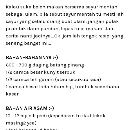
Kalau suka boleh makan bersama sayur mentah
sebagai ulam, bila sebut sayur mentah tu mesti lah
sayur yang selalu orang buat ulam, jangan pulak
pi ambik daun pandan, lepas tu pi makan...lain
cerita nanti jadinya...Ok..jom lah tengok resipi yang
senang banget ini...
BAHAN-BAHANNYA :-)
600 - 700 g daging batang pinang
1/2 camca besar kunyit serbuk
1/2 camca teh garam (atau secukup rasa)
1 camca besar lada hitam biji, tumbuk sederhana
kasar
BAHAN AIR ASAM :-)
10 - 12 biji cili padi (kepedasan tu ikut tekak
masing2 yea)
1 inci belacan, dibakar