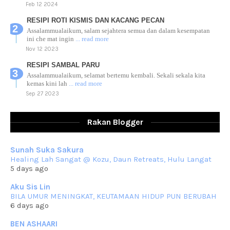
Feb 12 2024
RESIPI ROTI KISMIS DAN KACANG PECAN
Assalammualaikum, salam sejahtera semua dan dalam kesempatan
ini che mat ingin
... read more
Nov 12 2023
RESIPI SAMBAL PARU
Assalammualaikum, selamat bertemu kembali. Sekali sekala kita
kemas kini lah
... read more
Sep 27 2023
RESIPI AYAM TELUR MASIN
Assalammualaikum, salam sejahtera dan salam rindu untuk semua.
Rakan Blogger
Berkurun dah
... read more
Sep 10 2023
Sunah Suka Sakura
RESIPI KUIH KASWI KELEDEK UNGU
Healing Lah Sangat @ Kozu, Daun Retreats, Hulu Langat
Assalammualaikum, salam semua. Masih belum terlambat untuk che
5 days ago
mat ucapkan
... read more
Jun 30 2023
Aku Sis Lin
BILA UMUR MENINGKAT, KEUTAMAAN HIDUP PUN BERUBAH
RESIPI KURMA AYAM MERAH
6 days ago
Assalammualaikum, salam semua. Hari ni 4 Zulhijjah 1444 Hijrah,
tinggal tak
... read more
BEN ASHAARI
Jun 23 2023