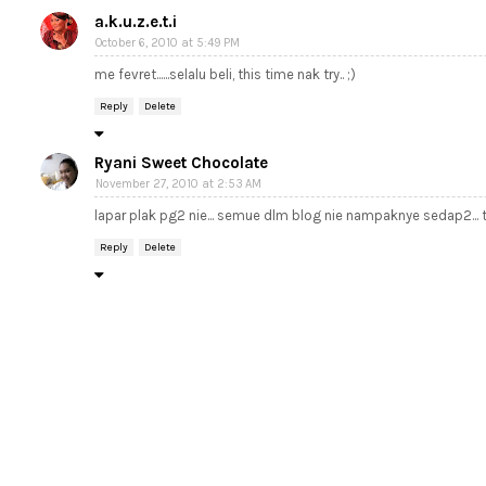
a.k.u.z.e.t.i
October 6, 2010 at 5:49 PM
me fevret......selalu beli, this time nak try.. ;)
Reply
Delete
Ryani Sweet Chocolate
November 27, 2010 at 2:53 AM
lapar plak pg2 nie... semue dlm blog nie nampaknye sedap2... ter
Reply
Delete