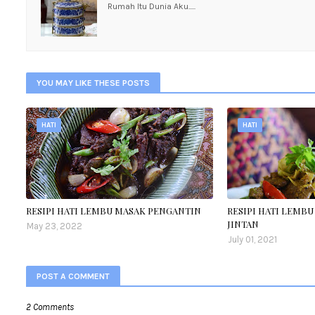
Rumah Itu Dunia Aku.....
YOU MAY LIKE THESE POSTS
HATI
HATI
RESIPI HATI LEMBU MASAK PENGANTIN
RESIPI HATI LEMB
JINTAN
May 23, 2022
July 01, 2021
POST A COMMENT
2 Comments