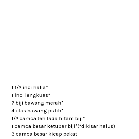
1 1/2 inci halia*
1 inci lengkuas*
7 biji bawang merah*
4 ulas bawang putih*
1/2 camca teh lada hitam biji*
1 camca besar ketubar biji*(*dikisar halus)
3 camca besar kicap pekat