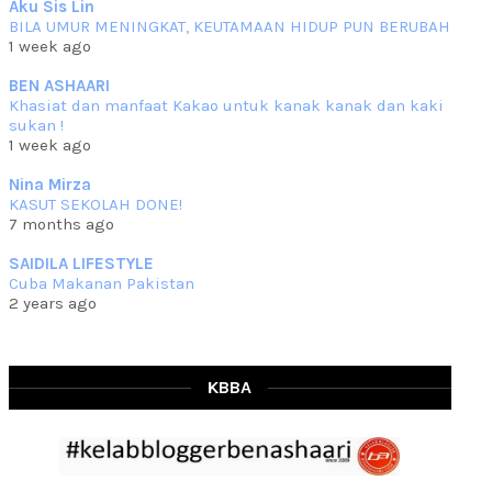
Aku Sis Lin
BILA UMUR MENINGKAT, KEUTAMAAN HIDUP PUN BERUBAH
RESIPI KURMA AYAM MERAH
1 week ago
Assalammualaikum, salam semua. Hari ni 4 Zulhijjah 1444 Hijrah,
tinggal tak
... read more
BEN ASHAARI
Jun 23 2023
Khasiat dan manfaat Kakao untuk kanak kanak dan kaki
sukan !
RESIPI SAMBAL PARU
1 week ago
Assalammualaikum, salam sejahtera semua. Lama betul che mat tak
kemas kini
... read more
Nina Mirza
Jun 20 2023
KASUT SEKOLAH DONE!
7 months ago
RESIPI PISANG MUDA MASAK LEMAK
Assalammualaikum, salam semua. Sebenarnya pisang muda masak
SAIDILA LIFESTYLE
lemak ni che mat
... read more
Cuba Makanan Pakistan
Mar 07 2023
2 years ago
RESIPI PECAL IKAN PARI
Assalammualaikum, salam semua dan selamat bertemu kembali.
Lama betul tak
... read more
Mar 02 2023
KBBA
RESIPI BAMIA KAMBING
Assalammualaikum, salam Ahad semua. Dah beberapa hari cuaca
asyik hujan saja di
... read more
Jan 29 2023