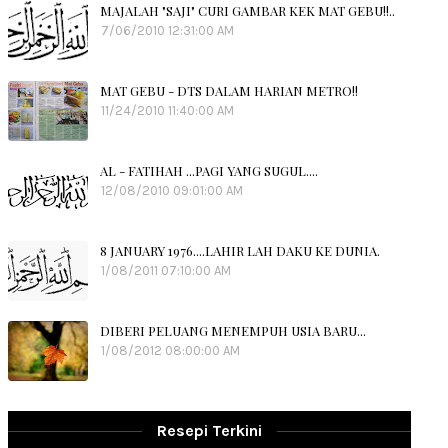
MAJALAH "SAJI" CURI GAMBAR KEK MAT GEBU!!..
7/06/2010 12:31:00 AM
MAT GEBU - DTS DALAM HARIAN METRO!!
11/24/2010 11:40:00 AM
AL - FATIHAH ...PAGI YANG SUGUL....
12/08/2010 09:01:00 AM
8 JANUARY 1976....LAHIR LAH DAKU KE DUNIA.
1/08/2011 07:10:00 AM
DIBERI PELUANG MENEMPUH USIA BARU...
1/08/2012 08:00:00 AM
Resepi Terkini