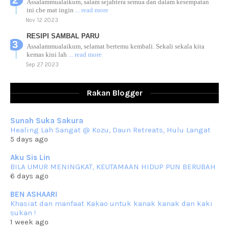
Assalammualaikum, salam sejahtera semua dan dalam kesempatan
ini che mat ingin
... read more
Nov 12 2023
RESIPI SAMBAL PARU
Assalammualaikum, selamat bertemu kembali. Sekali sekala kita
kemas kini lah
... read more
Sep 27 2023
RESIPI AYAM TELUR MASIN
Assalammualaikum, salam sejahtera dan salam rindu untuk semua.
Rakan Blogger
Berkurun dah
... read more
Sep 10 2023
Sunah Suka Sakura
RESIPI KUIH KASWI KELEDEK UNGU
Healing Lah Sangat @ Kozu, Daun Retreats, Hulu Langat
Assalammualaikum, salam semua. Masih belum terlambat untuk che
5 days ago
mat ucapkan
... read more
Jun 30 2023
Aku Sis Lin
BILA UMUR MENINGKAT, KEUTAMAAN HIDUP PUN BERUBAH
RESIPI KURMA AYAM MERAH
6 days ago
Assalammualaikum, salam semua. Hari ni 4 Zulhijjah 1444 Hijrah,
tinggal tak
... read more
BEN ASHAARI
Jun 23 2023
Khasiat dan manfaat Kakao untuk kanak kanak dan kaki
sukan !
RESIPI SAMBAL PARU
1 week ago
Assalammualaikum, salam sejahtera semua. Lama betul che mat tak