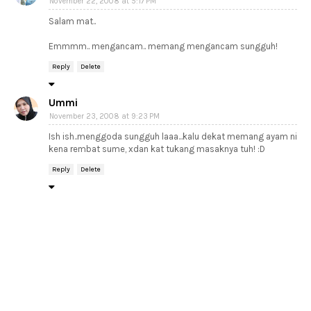
November 22, 2008 at 5:17 PM
Salam mat..
Emmmm.. mengancam.. memang mengancam sungguh!
Reply
Delete
Ummi
November 23, 2008 at 9:23 PM
Ish ish..menggoda sungguh laaa...kalu dekat memang ayam ni
kena rembat sume, xdan kat tukang masaknya tuh! :D
Reply
Delete