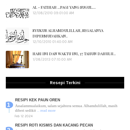
AL - FATIHAH ...PAGI YANG SUGUL....
12/08/2010 09:01:00 AM
SYUKUR ALHAMDULILLAH, SEGALANYA
DIPERMUDAHKAN..
12/10/2010 01:40:00 AM
HARI INI DAN WAKTU INI, 37 TAHUN DAHULU...
1/08/2013 07:10:00 AM
Resepi Terkini
RESIPI KEK PAUN OREN
Assalammualaikum, salam sejahtera semua. Alhamdulillah, masih
diberi sedikit
... read more
Feb 12 2024
RESIPI ROTI KISMIS DAN KACANG PECAN