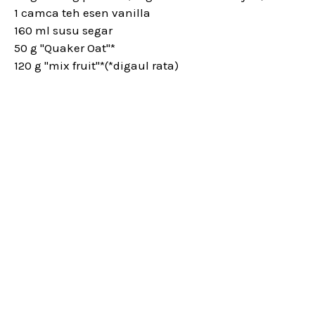
1 camca teh esen vanilla
160 ml susu segar
50 g "Quaker Oat"*
120 g "mix fruit"*(*digaul rata)