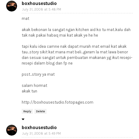
boxhousestudio
July 31, 2008 at 5:48 PM
mat
akak bekonan la sangat ngan kitchen aid ko tu mat..kalu dah
tak nak pakai habaq mai kat akak ye he he
tapi kalu idea camne nak dapat murah mat email kat akak
tau...story sikit kat mana mat beli...geram la mat lawa benor
dan sesuai sangat untuk pembuatan makanan yg ikut resepi-
resepi dalam blog dan fp ne
psst...story ya mat
salam hormat
akak tun
http://boxhousestudio.fotopages.com
Reply
Delete
boxhousestudio
July 31, 2008 at 5:49 PM