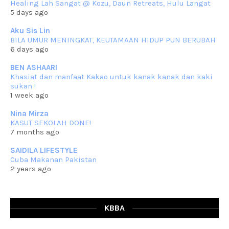
Healing Lah Sangat @ Kozu, Daun Retreats, Hulu Langat
Assalammualaikum, salam semua. Masih belum terlambat untuk che
5 days ago
mat ucapkan
... read more
Jun 30 2023
Aku Sis Lin
BILA UMUR MENINGKAT, KEUTAMAAN HIDUP PUN BERUBAH
RESIPI KURMA AYAM MERAH
6 days ago
Assalammualaikum, salam semua. Hari ni 4 Zulhijjah 1444 Hijrah,
tinggal tak
... read more
BEN ASHAARI
Jun 23 2023
Khasiat dan manfaat Kakao untuk kanak kanak dan kaki
sukan !
RESIPI SAMBAL PARU
1 week ago
Assalammualaikum, salam sejahtera semua. Lama betul che mat tak
kemas kini
... read more
Nina Mirza
Jun 20 2023
KASUT SEKOLAH DONE!
7 months ago
RESIPI PISANG MUDA MASAK LEMAK
Assalammualaikum, salam semua. Sebenarnya pisang muda masak
SAIDILA LIFESTYLE
lemak ni che mat
... read more
Cuba Makanan Pakistan
Mar 07 2023
2 years ago
RESIPI PECAL IKAN PARI
Assalammualaikum, salam semua dan selamat bertemu kembali.
Lama betul tak
... read more
Mar 02 2023
KBBA
RESIPI BAMIA KAMBING