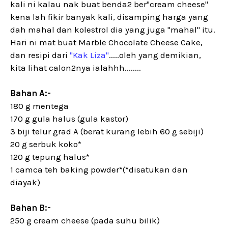
kali ni kalau nak buat benda2 ber"cream cheese"
kena lah fikir banyak kali, disamping harga yang
dah mahal dan kolestrol dia yang juga "mahal" itu.
Hari ni mat buat Marble Chocolate Cheese Cake,
dan resipi dari
"Kak Liza"
.....oleh yang demikian,
kita lihat calon2nya ialahhh........
Bahan A:-
180 g mentega
170 g gula halus (gula kastor)
3 biji telur grad A (berat kurang lebih 60 g sebiji)
20 g serbuk koko*
120 g tepung halus*
1 camca teh baking powder*(*disatukan dan
diayak)
Bahan B:-
250 g cream cheese (pada suhu bilik)