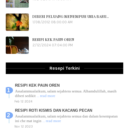
DIBERI PELUANG MENEMPUH USIA BARU...
1/08/2012 08:00:00 AM
RESIPI KEK PAUN OREN
2/12/2024 07:04:00 PM
Resepi Terkini
RESIPI KEK PAUN OREN
Assalammualaikum, salam sejahtera semua. Alhamdulillah, masih
diberi sedikit
... read more
Feb 12 2024
RESIPI ROTI KISMIS DAN KACANG PECAN
Assalammualaikum, salam sejahtera semua dan dalam kesempatan
ini che mat ingin
... read more
Nov 12 2023