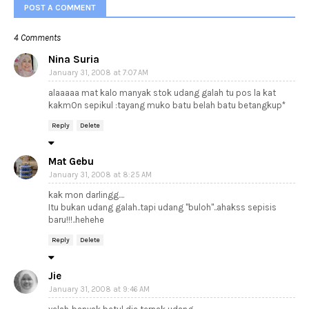
POST A COMMENT
4 Comments
Nina Suria
January 31, 2008 at 7:07 AM
alaaaaa mat kalo manyak stok udang galah tu pos la kat
kakmOn sepikul :tayang muko batu belah batu betangkup*
Reply
Delete
Mat Gebu
January 31, 2008 at 8:25 AM
kak mon darlingg....
Itu bukan udang galah..tapi udang "buloh"..ahakss sepisis
baru!!!..hehehe
Reply
Delete
Jie
January 31, 2008 at 9:46 AM