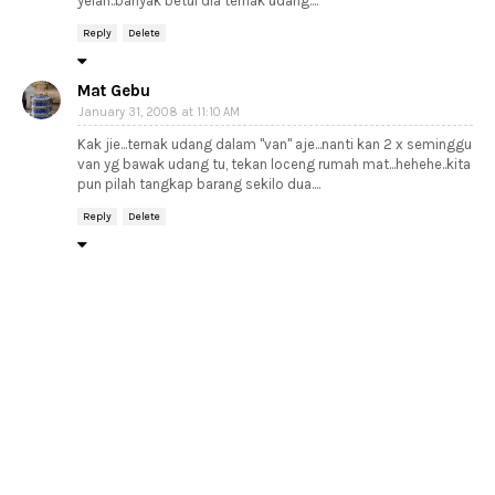
yelah..banyak betul dia ternak udang....
Reply
Delete
Mat Gebu
January 31, 2008 at 11:10 AM
Kak jie...ternak udang dalam "van" aje...nanti kan 2 x seminggu
van yg bawak udang tu, tekan loceng rumah mat...hehehe..kita
pun pilah tangkap barang sekilo dua....
Reply
Delete