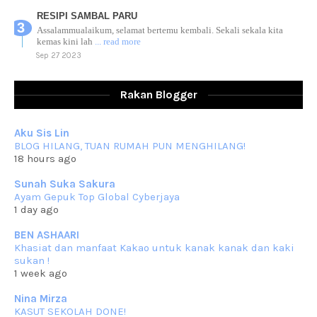
RESIPI SAMBAL PARU
Assalammualaikum, selamat bertemu kembali. Sekali sekala kita
kemas kini lah
... read more
Sep 27 2023
RESIPI AYAM TELUR MASIN
Assalammualaikum, salam sejahtera dan salam rindu untuk semua.
Rakan Blogger
Berkurun dah
... read more
Sep 10 2023
Aku Sis Lin
RESIPI KUIH KASWI KELEDEK UNGU
BLOG HILANG, TUAN RUMAH PUN MENGHILANG!
Assalammualaikum, salam semua. Masih belum terlambat untuk che
18 hours ago
mat ucapkan
... read more
Jun 30 2023
Sunah Suka Sakura
Ayam Gepuk Top Global Cyberjaya
RESIPI KURMA AYAM MERAH
1 day ago
Assalammualaikum, salam semua. Hari ni 4 Zulhijjah 1444 Hijrah,
tinggal tak
... read more
BEN ASHAARI
Jun 23 2023
Khasiat dan manfaat Kakao untuk kanak kanak dan kaki
sukan !
RESIPI SAMBAL PARU
1 week ago
Assalammualaikum, salam sejahtera semua. Lama betul che mat tak
kemas kini
... read more
Nina Mirza
Jun 20 2023
KASUT SEKOLAH DONE!