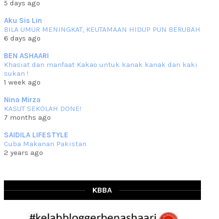
5 days ago
che mat ucapkan
... read more
Jun 30 2023
Aku Sis Lin
BILA UMUR MENINGKAT, KEUTAMAAN HIDUP PUN BERUBAH
RESIPI KURMA AYAM MERAH
6 days ago
Assalammualaikum, salam semua. Hari ni 4 Zulhijjah 1444 Hijrah,
tinggal tak
... read more
BEN ASHAARI
Jun 23 2023
Khasiat dan manfaat Kakao untuk kanak kanak dan kaki
sukan !
RESIPI SAMBAL PARU
1 week ago
Assalammualaikum, salam sejahtera semua. Lama betul che mat tak
kemas kini
... read more
Nina Mirza
Jun 20 2023
KASUT SEKOLAH DONE!
7 months ago
RESIPI PISANG MUDA MASAK LEMAK
Assalammualaikum, salam semua. Sebenarnya pisang muda masak
SAIDILA LIFESTYLE
lemak ni che mat
... read more
Cuba Makanan Pakistan
Mar 07 2023
2 years ago
RESIPI PECAL IKAN PARI
Assalammualaikum, salam semua dan selamat bertemu kembali.
Lama betul tak
... read more
Mar 02 2023
KBBA
RESIPI BAMIA KAMBING
Assalammualaikum, salam Ahad semua. Dah beberapa hari cuaca