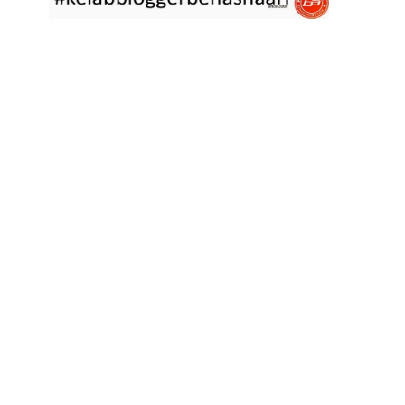
asyik hujan saja di
... read more
Jan 29 2023
RESIPI ASAM LAKSA PULAU PINANG
Assalammualaikum, salam semua. Dua tiga hari ni che mat rasa
tak berapa nak
... read more
Jan 17 2023
RESIPI KERABU BABAT SAMA TAUGE
Assalammualaikum, salam sejahtera semua. Hari ni che mat curi
sedikit masa
... read more
Jan 12 2023
RESIPI LONTONG KUAH LODEH
Assalammualaikum, salam sejahtera semua dan selamat tahun
baru 2023 bersamaan 8
... read more
Jan 01 2023
RESIPI KERABU JANTUNG PISANG ALA NYONYA
Assalammualaikum, salam semua. Hari ni pakcik dalam mood
memasak yang mudah2
... read more
Aug 25 2022
RESIPI ACAR IKAN MASIN
Assalammualaikum, salam semua. Sebelum che mat mulakan
menulis resipi hari ini,
... read more