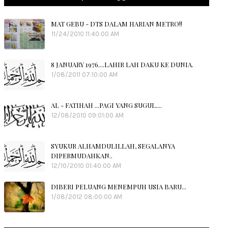
MAT GEBU - DTS DALAM HARIAN METRO!!
11/24/2010 11:40:00 AM
8 JANUARY 1976....LAHIR LAH DAKU KE DUNIA.
1/08/2011 07:10:00 AM
AL - FATIHAH ...PAGI YANG SUGUL....
12/08/2010 09:01:00 AM
SYUKUR ALHAMDULILLAH, SEGALANYA
DIPERMUDAHKAN..
12/10/2010 01:40:00 AM
DIBERI PELUANG MENEMPUH USIA BARU...
1/08/2012 08:00:00 AM