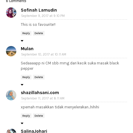
6 Comments
Sofinah Lamudin
September 9, 2017 at 9:10 PM
This is so favourite!!
Reply
Delete
Mulan
September 10, 2017 at 10:11 AM
Sedaaaapp ni CM sbb mmg dari kecik suka masak black
pepper
Reply
Delete
shazillahsani.com
September 11, 2017 at 8:11 AM
xpernah masakkan tidak menyelerakan...hihihi
Reply
Delete
SalinaJohari