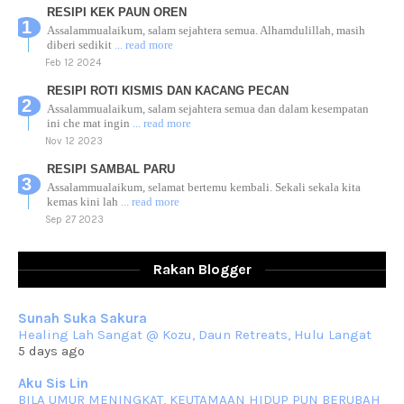
RESIPI KEK PAUN OREN
Assalammualaikum, salam sejahtera semua. Alhamdulillah, masih
diberi sedikit
... read more
Feb 12 2024
RESIPI ROTI KISMIS DAN KACANG PECAN
Assalammualaikum, salam sejahtera semua dan dalam kesempatan
ini che mat ingin
... read more
Nov 12 2023
RESIPI SAMBAL PARU
Assalammualaikum, selamat bertemu kembali. Sekali sekala kita
kemas kini lah
... read more
Sep 27 2023
RESIPI AYAM TELUR MASIN
Assalammualaikum, salam sejahtera dan salam rindu untuk semua.
Rakan Blogger
Berkurun dah
... read more
Sep 10 2023
Sunah Suka Sakura
RESIPI KUIH KASWI KELEDEK UNGU
Healing Lah Sangat @ Kozu, Daun Retreats, Hulu Langat
Assalammualaikum, salam semua. Masih belum terlambat untuk che
5 days ago
mat ucapkan
... read more
Jun 30 2023
Aku Sis Lin
BILA UMUR MENINGKAT, KEUTAMAAN HIDUP PUN BERUBAH