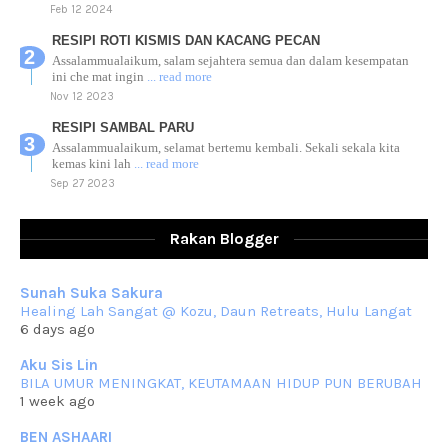
Feb 12 2024
RESIPI ROTI KISMIS DAN KACANG PECAN
Assalammualaikum, salam sejahtera semua dan dalam kesempatan
ini che mat ingin
... read more
Nov 12 2023
RESIPI SAMBAL PARU
Assalammualaikum, selamat bertemu kembali. Sekali sekala kita
kemas kini lah
... read more
Sep 27 2023
RESIPI AYAM TELUR MASIN
Assalammualaikum, salam sejahtera dan salam rindu untuk semua.
Rakan Blogger
Berkurun dah
... read more
Sep 10 2023
Sunah Suka Sakura
RESIPI KUIH KASWI KELEDEK UNGU
Healing Lah Sangat @ Kozu, Daun Retreats, Hulu Langat
Assalammualaikum, salam semua. Masih belum terlambat untuk che
6 days ago
mat ucapkan
... read more
Jun 30 2023
Aku Sis Lin
BILA UMUR MENINGKAT, KEUTAMAAN HIDUP PUN BERUBAH
RESIPI KURMA AYAM MERAH
1 week ago
Assalammualaikum, salam semua. Hari ni 4 Zulhijjah 1444 Hijrah,
tinggal tak
... read more
BEN ASHAARI
Jun 23 2023