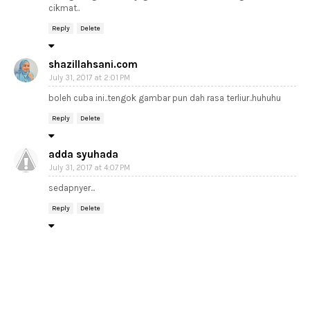
cikmat..
Reply
Delete
shazillahsani.com
July 31, 2017 at 2:01 PM
boleh cuba ini..tengok gambar pun dah rasa terliur..huhuhu
Reply
Delete
adda syuhada
July 31, 2017 at 4:07 PM
sedapnyer...
Reply
Delete