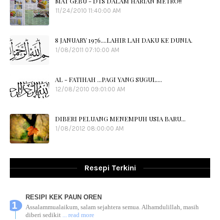
MAT GEBU - DTS DALAM HARIAN METRO!!
11/24/2010 11:40:00 AM
8 JANUARY 1976....LAHIR LAH DAKU KE DUNIA.
1/08/2011 07:10:00 AM
AL - FATIHAH ...PAGI YANG SUGUL....
12/08/2010 09:01:00 AM
DIBERI PELUANG MENEMPUH USIA BARU...
1/08/2012 08:00:00 AM
Resepi Terkini
RESIPI KEK PAUN OREN
Assalammualaikum, salam sejahtera semua. Alhamdulillah, masih
diberi sedikit
... read more