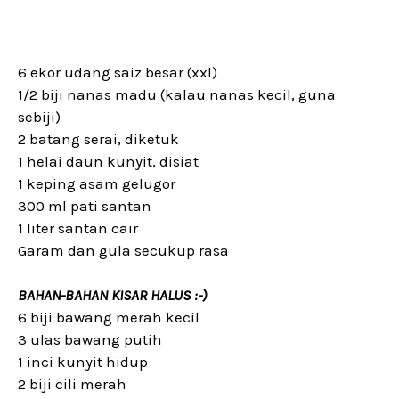
6 ekor udang saiz besar (xxl)
1/2 biji nanas madu (kalau nanas kecil, guna
sebiji)
2 batang serai, diketuk
1 helai daun kunyit, disiat
1 keping asam gelugor
300 ml pati santan
1 liter santan cair
Garam dan gula secukup rasa
BAHAN-BAHAN KISAR HALUS :-)
6 biji bawang merah kecil
3 ulas bawang putih
1 inci kunyit hidup
2 biji cili merah