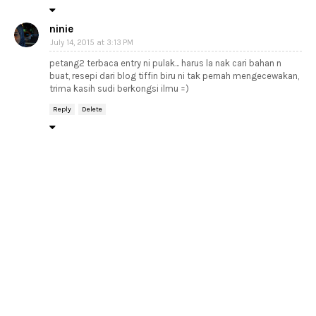
ninie
July 14, 2015 at 3:13 PM
petang2 terbaca entry ni pulak... harus la nak cari bahan n
buat, resepi dari blog tiffin biru ni tak pernah mengecewakan,
trima kasih sudi berkongsi ilmu =)
Reply
Delete