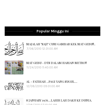
Popular Minggu Ini
MAJALAH "SAJI" CURI GAMBAR KEK MAT GEBU!!..
7/06/2010 12:31:00 AM
MAT GEBU - DTS DALAM HARIAN METRO!!
11/24/2010 11:40:00 AM
AL - FATIHAH ...PAGI YANG SUGUL....
12/08/2010 09:01:00 AM
8 JANUARY 1976....LAHIR LAH DAKU KE DUNIA.
1/08/2011 07:10:00 AM