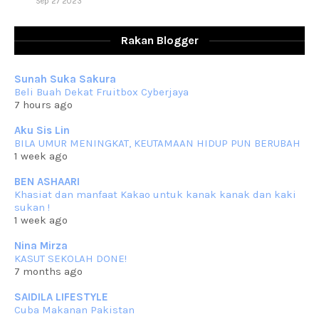
Sep 27 2023
RESIPI AYAM TELUR MASIN
Assalammualaikum, salam sejahtera dan salam rindu untuk semua.
Rakan Blogger
Berkurun dah
... read more
Sep 10 2023
Sunah Suka Sakura
RESIPI KUIH KASWI KELEDEK UNGU
Beli Buah Dekat Fruitbox Cyberjaya
Assalammualaikum, salam semua. Masih belum terlambat untuk che
7 hours ago
mat ucapkan
... read more
Jun 30 2023
Aku Sis Lin
BILA UMUR MENINGKAT, KEUTAMAAN HIDUP PUN BERUBAH
RESIPI KURMA AYAM MERAH
1 week ago
Assalammualaikum, salam semua. Hari ni 4 Zulhijjah 1444 Hijrah,
tinggal tak
... read more
BEN ASHAARI
Jun 23 2023
Khasiat dan manfaat Kakao untuk kanak kanak dan kaki
sukan !
RESIPI SAMBAL PARU
1 week ago
Assalammualaikum, salam sejahtera semua. Lama betul che mat tak
kemas kini
... read more
Nina Mirza
Jun 20 2023
KASUT SEKOLAH DONE!
7 months ago
RESIPI PISANG MUDA MASAK LEMAK
Assalammualaikum, salam semua. Sebenarnya pisang muda masak
SAIDILA LIFESTYLE
lemak ni che mat
... read more
Cuba Makanan Pakistan
Mar 07 2023