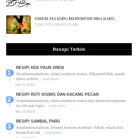
DIBERI PELUANG MENEMPUH USIA BARU...
1/08/2012 08:00:00 AM
Resepi Terkini
RESIPI KEK PAUN OREN
Assalammualaikum, salam sejahtera semua. Alhamdulillah, masih
diberi sedikit
... read more
Feb 12 2024
RESIPI ROTI KISMIS DAN KACANG PECAN
Assalammualaikum, salam sejahtera semua dan dalam kesempatan
ini che mat ingin
... read more
Nov 12 2023
RESIPI SAMBAL PARU
Assalammualaikum, selamat bertemu kembali. Sekali sekala kita
kemas kini lah
... read more