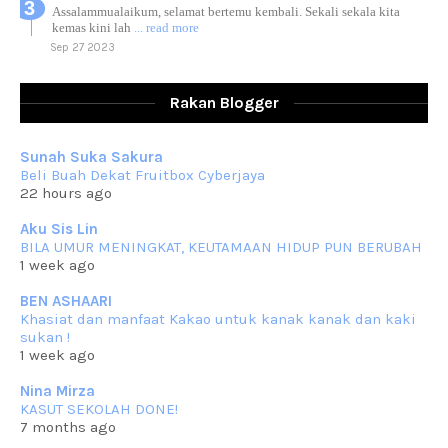
Assalammualaikum, selamat bertemu kembali. Sekali sekala kita
kemas kini lah
... read more
Sep 27 2023
RESIPI AYAM TELUR MASIN
Assalammualaikum, salam sejahtera dan salam rindu untuk semua.
Rakan Blogger
Berkurun dah
... read more
Sep 10 2023
Sunah Suka Sakura
RESIPI KUIH KASWI KELEDEK UNGU
Beli Buah Dekat Fruitbox Cyberjaya
Assalammualaikum, salam semua. Masih belum terlambat untuk che
22 hours ago
mat ucapkan
... read more
Jun 30 2023
Aku Sis Lin
BILA UMUR MENINGKAT, KEUTAMAAN HIDUP PUN BERUBAH
RESIPI KURMA AYAM MERAH
1 week ago
Assalammualaikum, salam semua. Hari ni 4 Zulhijjah 1444 Hijrah,
tinggal tak
... read more
BEN ASHAARI
Jun 23 2023
Khasiat dan manfaat Kakao untuk kanak kanak dan kaki
sukan !
RESIPI SAMBAL PARU
1 week ago
Assalammualaikum, salam sejahtera semua. Lama betul che mat tak
kemas kini
... read more
Nina Mirza
Jun 20 2023
KASUT SEKOLAH DONE!
7 months ago
RESIPI PISANG MUDA MASAK LEMAK
Assalammualaikum, salam semua. Sebenarnya pisang muda masak