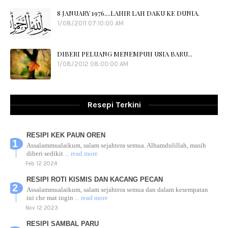
8 JANUARY 1976....LAHIR LAH DAKU KE DUNIA.
1/08/2011 07:10:00 AM
DIBERI PELUANG MENEMPUH USIA BARU...
1/08/2012 08:00:00 AM
Resepi Terkini
RESIPI KEK PAUN OREN
Assalammualaikum, salam sejahtera semua. Alhamdulillah, masih
diberi sedikit
... read more
Feb 12 2024
RESIPI ROTI KISMIS DAN KACANG PECAN
Assalammualaikum, salam sejahtera semua dan dalam kesempatan
ini che mat ingin
... read more
Nov 12 2023
RESIPI SAMBAL PARU