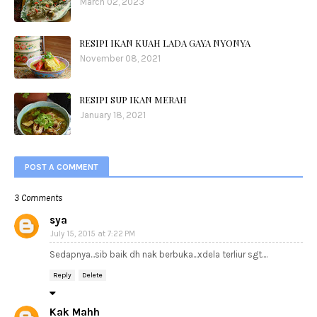
March 02, 2023
RESIPI IKAN KUAH LADA GAYA NYONYA
November 08, 2021
RESIPI SUP IKAN MERAH
January 18, 2021
POST A COMMENT
3 Comments
sya
July 15, 2015 at 7:22 PM
Sedapnya...sib baik dh nak berbuka...xdela terliur sgt....
Reply
Delete
Kak Mahh