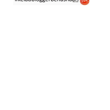
asyik hujan saja di
... read more
Jan 29 2023
RESIPI ASAM LAKSA PULAU PINANG
Assalammualaikum, salam semua. Dua tiga hari ni che mat rasa
tak berapa nak
... read more
Jan 17 2023
RESIPI KERABU BABAT SAMA TAUGE
Assalammualaikum, salam sejahtera semua. Hari ni che mat curi
sedikit masa
... read more
Jan 12 2023
RESIPI LONTONG KUAH LODEH
Assalammualaikum, salam sejahtera semua dan selamat tahun
baru 2023 bersamaan 8
... read more
Jan 01 2023
RESIPI KERABU JANTUNG PISANG ALA NYONYA
Assalammualaikum, salam semua. Hari ni pakcik dalam mood
memasak yang mudah2
... read more
Aug 25 2022
RESIPI ACAR IKAN MASIN
Assalammualaikum, salam semua. Sebelum che mat mulakan
menulis resipi hari ini,
... read more