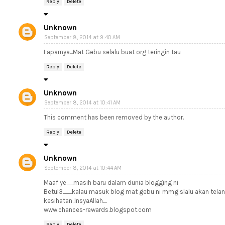
Reply
Delete
Unknown
September 8, 2014 at 9:40 AM
Laparnya...Mat Gebu selalu buat org teringin tau
Reply
Delete
Unknown
September 8, 2014 at 10:41 AM
This comment has been removed by the author.
Reply
Delete
Unknown
September 8, 2014 at 10:44 AM
Maaf ye.......masih baru dalam dunia blogging ni
Betul3.........kalau masuk blog mat gebu ni mmg slalu akan telan a
kesihatan..InsyaAllah....
www.chances-rewards.blogspot.com
Reply
Delete