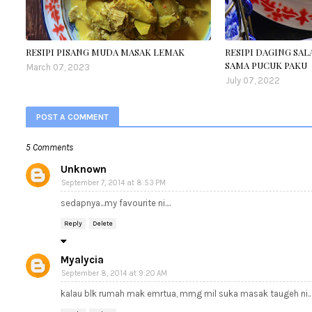
RESIPI PISANG MUDA MASAK LEMAK
RESIPI DAGING SA
SAMA PUCUK PAKU
March 07, 2023
July 07, 2022
POST A COMMENT
5 Comments
Unknown
September 7, 2014 at 8:53 PM
sedapnya...my favourite ni....
Reply
Delete
Myalycia
September 8, 2014 at 9:20 AM
kalau blk rumah mak emrtua, mmg mil suka masak taugeh ni..