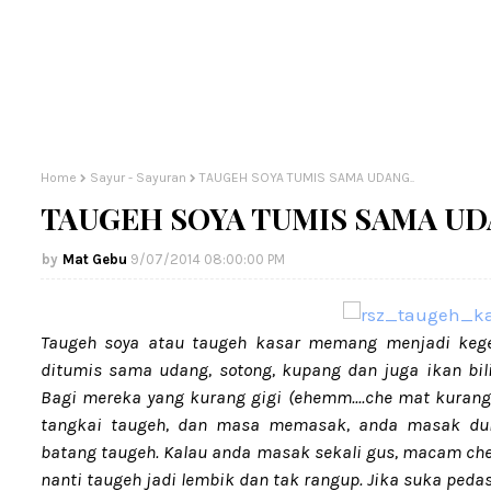
Home
Sayur - Sayuran
TAUGEH SOYA TUMIS SAMA UDANG..
TAUGEH SOYA TUMIS SAMA UD
Mat Gebu
9/07/2014 08:00:00 PM
Taugeh soya atau taugeh kasar memang menjadi kege
ditumis sama udang, sotong, kupang dan juga ikan bil
Bagi mereka yang kurang gigi (ehemm....che mat kurang 
tangkai taugeh, dan masa memasak, anda masak du
batang taugeh. Kalau anda masak sekali gus, macam ch
nanti taugeh jadi lembik dan tak rangup. Jika suka pedas 