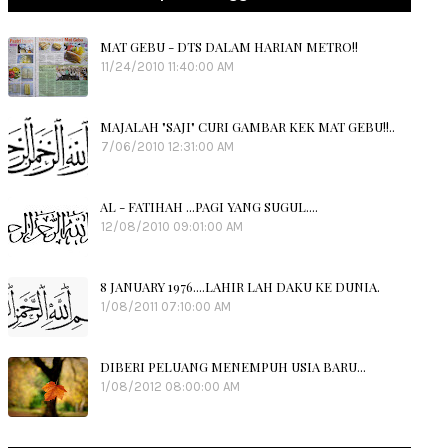
MAT GEBU - DTS DALAM HARIAN METRO!!
11/24/2010 11:40:00 AM
MAJALAH "SAJI" CURI GAMBAR KEK MAT GEBU!!..
7/06/2010 12:31:00 AM
AL - FATIHAH ...PAGI YANG SUGUL....
12/08/2010 09:01:00 AM
8 JANUARY 1976....LAHIR LAH DAKU KE DUNIA.
1/08/2011 07:10:00 AM
DIBERI PELUANG MENEMPUH USIA BARU...
1/08/2012 08:00:00 AM