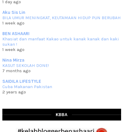
1 day ago
che mat ucapkan
... read more
Jun 30 2023
Aku Sis Lin
BILA UMUR MENINGKAT, KEUTAMAAN HIDUP PUN BERUBAH
RESIPI KURMA AYAM MERAH
1 week ago
Assalammualaikum, salam semua. Hari ni 4 Zulhijjah 1444 Hijrah,
tinggal tak
... read more
BEN ASHAARI
Jun 23 2023
Khasiat dan manfaat Kakao untuk kanak kanak dan kaki
sukan !
RESIPI SAMBAL PARU
1 week ago
Assalammualaikum, salam sejahtera semua. Lama betul che mat tak
kemas kini
... read more
Nina Mirza
Jun 20 2023
KASUT SEKOLAH DONE!
7 months ago
RESIPI PISANG MUDA MASAK LEMAK
Assalammualaikum, salam semua. Sebenarnya pisang muda masak
SAIDILA LIFESTYLE
lemak ni che mat
... read more
Cuba Makanan Pakistan
Mar 07 2023
2 years ago
RESIPI PECAL IKAN PARI
Assalammualaikum, salam semua dan selamat bertemu kembali.
Lama betul tak
... read more
Mar 02 2023
KBBA
RESIPI BAMIA KAMBING
Assalammualaikum, salam Ahad semua. Dah beberapa hari cuaca