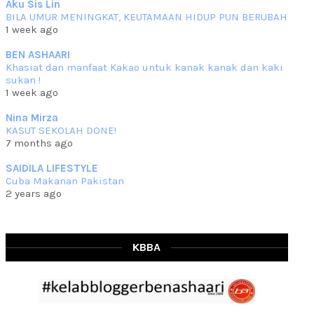
Aku Sis Lin
BILA UMUR MENINGKAT, KEUTAMAAN HIDUP PUN BERUBAH
RESIPI KURMA AYAM MERAH
1 week ago
Assalammualaikum, salam semua. Hari ni 4 Zulhijjah 1444 Hijrah,
tinggal tak
... read more
BEN ASHAARI
Jun 23 2023
Khasiat dan manfaat Kakao untuk kanak kanak dan kaki
sukan !
RESIPI SAMBAL PARU
1 week ago
Assalammualaikum, salam sejahtera semua. Lama betul che mat tak
kemas kini
... read more
Nina Mirza
Jun 20 2023
KASUT SEKOLAH DONE!
7 months ago
RESIPI PISANG MUDA MASAK LEMAK
Assalammualaikum, salam semua. Sebenarnya pisang muda masak
SAIDILA LIFESTYLE
lemak ni che mat
... read more
Cuba Makanan Pakistan
Mar 07 2023
2 years ago
RESIPI PECAL IKAN PARI
Assalammualaikum, salam semua dan selamat bertemu kembali.
Lama betul tak
... read more
Mar 02 2023
KBBA
RESIPI BAMIA KAMBING
Assalammualaikum, salam Ahad semua. Dah beberapa hari cuaca
asyik hujan saja di
... read more
Jan 29 2023