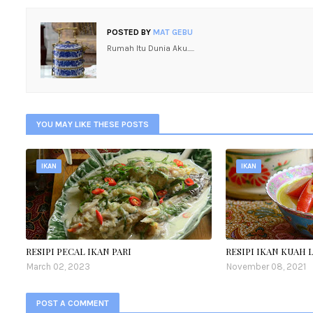
POSTED BY
MAT GEBU
Rumah Itu Dunia Aku.....
YOU MAY LIKE THESE POSTS
IKAN
IKAN
RESIPI PECAL IKAN PARI
RESIPI IKAN KUAH 
March 02, 2023
November 08, 2021
POST A COMMENT