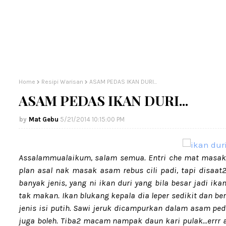
Home
Resipi Warisan
ASAM PEDAS IKAN DURI...
ASAM PEDAS IKAN DURI...
Mat Gebu
5/21/2014 10:15:00 PM
Assalammualaikum, salam semua. Entri che mat masak s
plan asal nak masak asam rebus cili padi, tapi disaat2
banyak jenis, yang ni ikan duri yang bila besar jadi ik
tak makan. Ikan blukang kepala dia leper sedikit dan ber
jenis isi putih. Sawi jeruk dicampurkan dalam asam peda
juga boleh. Tiba2 macam nampak daun kari pulak...errr