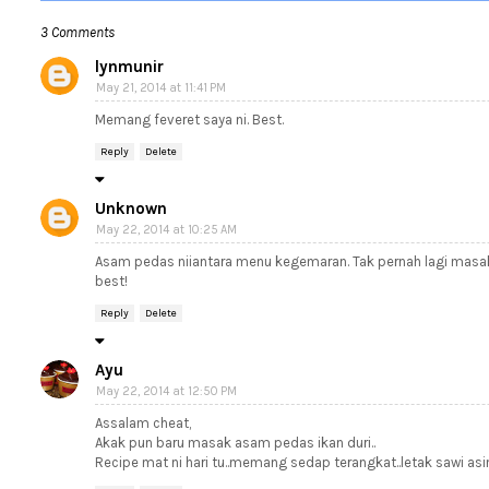
3 Comments
lynmunir
May 21, 2014 at 11:41 PM
Memang feveret saya ni. Best.
Reply
Delete
Unknown
May 22, 2014 at 10:25 AM
Asam pedas niiantara menu kegemaran. Tak pernah lagi masak a
best!
Reply
Delete
Ayu
May 22, 2014 at 12:50 PM
Assalam cheat,
Akak pun baru masak asam pedas ikan duri..
Recipe mat ni hari tu..memang sedap terangkat..letak sawi asin 