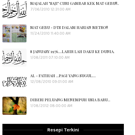
MAJALAH "SAJI" CURI GAMBAR KEK MAT GEBU!!..
7/06/2010 12:31:00 AM
MAT GEBU - DTS DALAM HARIAN METRO!!
11/24/2010 11:40:00 AM
8 JANUARY 1976....LAHIR LAH DAKU KE DUNIA.
1/08/2011 07:10:00 AM
AL - FATIHAH ...PAGI YANG SUGUL....
12/08/2010 09:01:00 AM
DIBERI PELUANG MENEMPUH USIA BARU...
1/08/2012 08:00:00 AM
Resepi Terkini