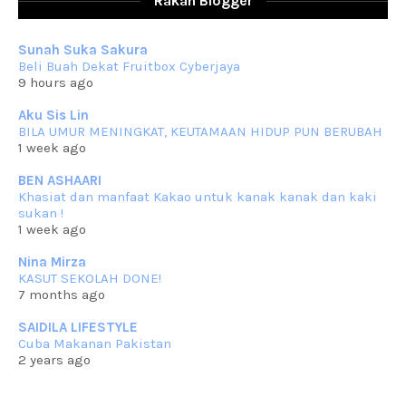
Rakan Blogger
Berkurun dah
... read more
Sep 10 2023
Sunah Suka Sakura
RESIPI KUIH KASWI KELEDEK UNGU
Beli Buah Dekat Fruitbox Cyberjaya
Assalammualaikum, salam semua. Masih belum terlambat untuk che
9 hours ago
mat ucapkan
... read more
Jun 30 2023
Aku Sis Lin
BILA UMUR MENINGKAT, KEUTAMAAN HIDUP PUN BERUBAH
RESIPI KURMA AYAM MERAH
1 week ago
Assalammualaikum, salam semua. Hari ni 4 Zulhijjah 1444 Hijrah,
tinggal tak
... read more
BEN ASHAARI
Jun 23 2023
Khasiat dan manfaat Kakao untuk kanak kanak dan kaki
sukan !
RESIPI SAMBAL PARU
1 week ago
Assalammualaikum, salam sejahtera semua. Lama betul che mat tak
kemas kini
... read more
Nina Mirza
Jun 20 2023
KASUT SEKOLAH DONE!
7 months ago
RESIPI PISANG MUDA MASAK LEMAK
Assalammualaikum, salam semua. Sebenarnya pisang muda masak
SAIDILA LIFESTYLE
lemak ni che mat
... read more
Cuba Makanan Pakistan
Mar 07 2023
2 years ago
RESIPI PECAL IKAN PARI
Assalammualaikum, salam semua dan selamat bertemu kembali.
Lama betul tak
... read more