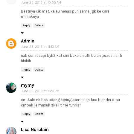
June 25, 2013 at 10:55 AM
Bestnya cik mat, kalau nenas pun sama jgk ke cara
masaknya
Reply
Delete
Admin
June 25, 2013 at 11:10 AM
nak curi resepi byk2 kat sini bekalan utk bulan puasa nanti
hhihih
Reply
Delete
mymy
June 25, 2013 at 7:20 PM
cm..kalo nk ltak udang kering..camna eh..kna blender atau
cmpak je masuk skali time tumis?
Reply
Delete
Lisa Nurulain