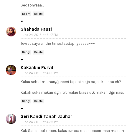
Sedapnyaaa...
Reply
Delete
Shahada Fauzi
June 24, 2013 at 3:47 PM
fevret saya all the times! sedapnyaaaaa~~~
Reply
Delete
Kakzakie Purvit
June 24, 2013 at 4:25 PM
Kalau sebut memang paceri tapi bila eja pajeri kenapa eh?
Kakak suka makan dgn roti walau biasa utk makan dgn nasi.
Reply
Delete
Seri Kandi Tanah Jauhar
June 24, 2013 at 4:39 PM
Kak Sari sebut pajeri.. kalau jumpa ejaan paceri, rasa macam