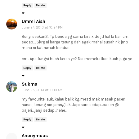
Reply
Delete
Ummi Aish
June 24, 2013 at 10:24 PM
Bunyi seakan2.. Tp benda yg sama kira x de jd hal la kan cm.
sedap.... Skrg ni harga terung dah agak mahal susah nk jmp
menu ni kat rumah kenduri.
cm.. Apa fungsi buah keras ye? Dia memekatkan kuah juga ye
Reply
Delete
Sukma
June 25, 2013 at 10:10 AM
my favourite lauk, kalau balik kg mesti mak masak paceri
nanas, terung nie jarang lak...tapi sure sedap...paceri @
pajeri....janji sedap...hehe...
Reply
Delete
Anonymous