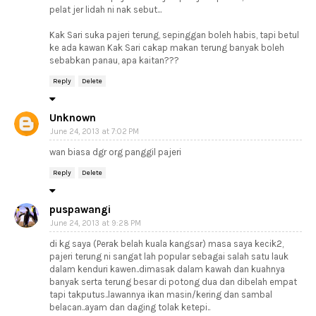
pelat jer lidah ni nak sebut...
Kak Sari suka pajeri terung, sepinggan boleh habis, tapi betul
ke ada kawan Kak Sari cakap makan terung banyak boleh
sebabkan panau, apa kaitan???
Reply
Delete
Unknown
June 24, 2013 at 7:02 PM
wan biasa dgr org panggil pajeri
Reply
Delete
puspawangi
June 24, 2013 at 9:28 PM
di kg saya (Perak belah kuala kangsar) masa saya kecik2,
pajeri terung ni sangat lah popular sebagai salah satu lauk
dalam kenduri kawen..dimasak dalam kawah dan kuahnya
banyak serta terung besar di potong dua dan dibelah empat
tapi takputus..lawannya ikan masin/kering dan sambal
belacan..ayam dan daging tolak ketepi..