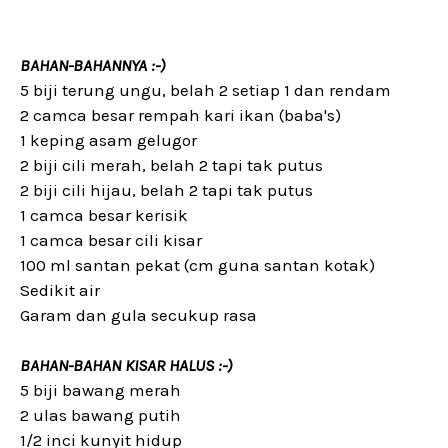
BAHAN-BAHANNYA :-)
5 biji terung ungu, belah 2 setiap 1 dan rendam
2 camca besar rempah kari ikan (baba's)
1 keping asam gelugor
2 biji cili merah, belah 2 tapi tak putus
2 biji cili hijau, belah 2 tapi tak putus
1 camca besar kerisik
1 camca besar cili kisar
100 ml santan pekat (cm guna santan kotak)
Sedikit air
Garam dan gula secukup rasa
BAHAN-BAHAN KISAR HALUS :-)
5 biji bawang merah
2 ulas bawang putih
1/2 inci kunyit hidup