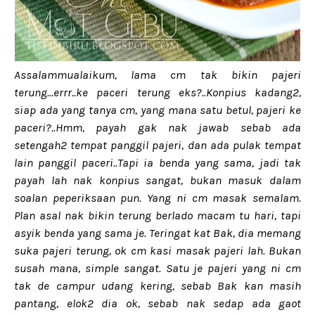
Assalammualaikum, lama cm tak bikin pajeri
terung...errr..ke paceri terung eks?..Konpius kadang2,
siap ada yang tanya cm, yang mana satu betul, pajeri ke
paceri?..Hmm, payah gak nak jawab sebab ada
setengah2 tempat panggil pajeri, dan ada pulak tempat
lain panggil paceri..Tapi ia benda yang sama, jadi tak
payah lah nak konpius sangat, bukan masuk dalam
soalan peperiksaan pun. Yang ni cm masak semalam.
Plan asal nak bikin terung berlado macam tu hari, tapi
asyik benda yang sama je. Teringat kat Bak, dia memang
suka pajeri terung, ok cm kasi masak pajeri lah. Bukan
susah mana, simple sangat. Satu je pajeri yang ni cm
tak de campur udang kering, sebab Bak kan masih
pantang, elok2 dia ok, sebab nak sedap ada gaot