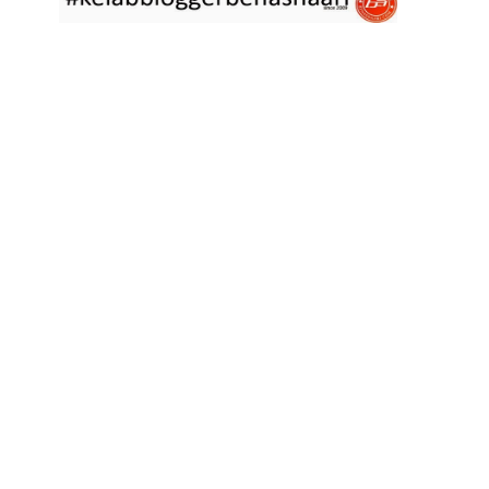
asyik hujan saja di
... read more
Jan 29 2023
RESIPI ASAM LAKSA PULAU PINANG
Assalammualaikum, salam semua. Dua tiga hari ni che mat rasa
tak berapa nak
... read more
Jan 17 2023
RESIPI KERABU BABAT SAMA TAUGE
Assalammualaikum, salam sejahtera semua. Hari ni che mat curi
sedikit masa
... read more
Jan 12 2023
RESIPI LONTONG KUAH LODEH
Assalammualaikum, salam sejahtera semua dan selamat tahun
baru 2023 bersamaan 8
... read more
Jan 01 2023
RESIPI KERABU JANTUNG PISANG ALA NYONYA
Assalammualaikum, salam semua. Hari ni pakcik dalam mood
memasak yang mudah2
... read more
Aug 25 2022
RESIPI ACAR IKAN MASIN
Assalammualaikum, salam semua. Sebelum che mat mulakan
menulis resipi hari ini,
... read more