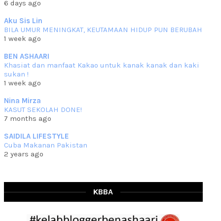
6 days ago
che mat ucapkan
... read more
Jun 30 2023
Aku Sis Lin
BILA UMUR MENINGKAT, KEUTAMAAN HIDUP PUN BERUBAH
RESIPI KURMA AYAM MERAH
1 week ago
Assalammualaikum, salam semua. Hari ni 4 Zulhijjah 1444 Hijrah,
tinggal tak
... read more
BEN ASHAARI
Jun 23 2023
Khasiat dan manfaat Kakao untuk kanak kanak dan kaki
sukan !
RESIPI SAMBAL PARU
1 week ago
Assalammualaikum, salam sejahtera semua. Lama betul che mat tak
kemas kini
... read more
Nina Mirza
Jun 20 2023
KASUT SEKOLAH DONE!
7 months ago
RESIPI PISANG MUDA MASAK LEMAK
Assalammualaikum, salam semua. Sebenarnya pisang muda masak
SAIDILA LIFESTYLE
lemak ni che mat
... read more
Cuba Makanan Pakistan
Mar 07 2023
2 years ago
RESIPI PECAL IKAN PARI
Assalammualaikum, salam semua dan selamat bertemu kembali.
Lama betul tak
... read more
Mar 02 2023
KBBA
RESIPI BAMIA KAMBING
Assalammualaikum, salam Ahad semua. Dah beberapa hari cuaca