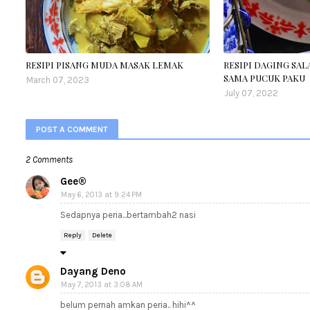
RESIPI PISANG MUDA MASAK LEMAK
RESIPI DAGING SA
SAMA PUCUK PAKU
March 07, 2023
July 07, 2022
POST A COMMENT
2 Comments
Gee®
May 6, 2013 at 9:24 PM
Sedapnya peria...bertambah2 nasi
Reply
Delete
Dayang Deno
May 7, 2013 at 3:08 AM
belum pernah amkan peria.. hihi^^