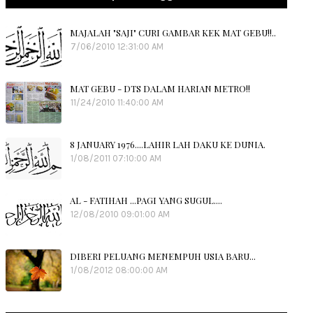
MAJALAH "SAJI" CURI GAMBAR KEK MAT GEBU!!..
7/06/2010 12:31:00 AM
MAT GEBU - DTS DALAM HARIAN METRO!!
11/24/2010 11:40:00 AM
8 JANUARY 1976....LAHIR LAH DAKU KE DUNIA.
1/08/2011 07:10:00 AM
AL - FATIHAH ...PAGI YANG SUGUL....
12/08/2010 09:01:00 AM
DIBERI PELUANG MENEMPUH USIA BARU...
1/08/2012 08:00:00 AM