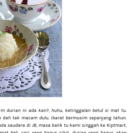
 durian ni ada kan?, huhu, ketinggalan betul si mat tu.
 dah tak macam dulu. ibarat bermusim sepanjang tahun.
 saudara di JB, masa balik tu kami singgah ke Kiptmart,
mat beli, cari yang bagus sikit, durian yang bagus akan