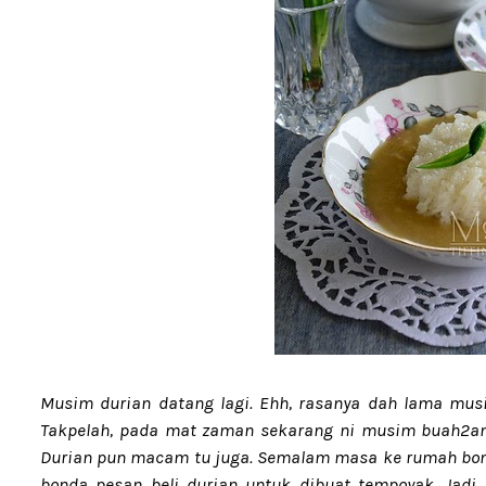
Musim durian datang lagi. Ehh, rasanya dah lama musim
Takpelah, pada mat zaman sekarang ni musim buah2an
Durian pun macam tu juga. Semalam masa ke rumah bonda
bonda pesan beli durian untuk dibuat tempoyak. Jadi 