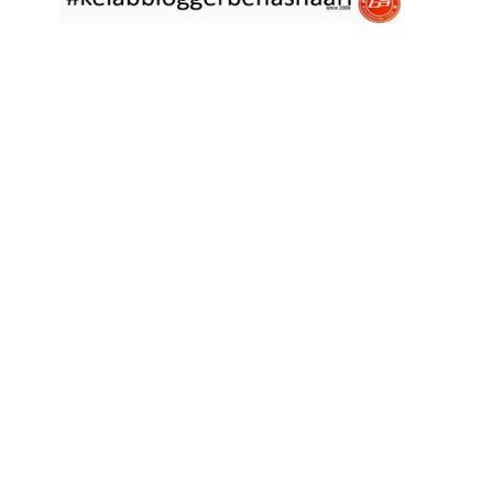
asyik hujan saja di
... read more
Jan 29 2023
RESIPI ASAM LAKSA PULAU PINANG
Assalammualaikum, salam semua. Dua tiga hari ni che mat rasa
tak berapa nak
... read more
Jan 17 2023
RESIPI KERABU BABAT SAMA TAUGE
Assalammualaikum, salam sejahtera semua. Hari ni che mat curi
sedikit masa
... read more
Jan 12 2023
RESIPI LONTONG KUAH LODEH
Assalammualaikum, salam sejahtera semua dan selamat tahun
baru 2023 bersamaan 8
... read more
Jan 01 2023
RESIPI KERABU JANTUNG PISANG ALA NYONYA
Assalammualaikum, salam semua. Hari ni pakcik dalam mood
memasak yang mudah2
... read more
Aug 25 2022
RESIPI ACAR IKAN MASIN
Assalammualaikum, salam semua. Sebelum che mat mulakan
menulis resipi hari ini,
... read more