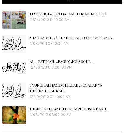
MAT GEBU - DTS DALAM HARIAN METRO!!
11/24/2010 11:40:00 AM
8 JANUARY 1976....LAHIR LAH DAKU KE DUNIA.
1/08/2011 07:10:00 AM
AL - FATIHAH ...PAGI YANG SUGUL....
12/08/2010 09:01:00 AM
SYUKUR ALHAMDULILLAH, SEGALANYA
DIPERMUDAHKAN..
12/10/2010 01:40:00 AM
DIBERI PELUANG MENEMPUH USIA BARU...
1/08/2012 08:00:00 AM