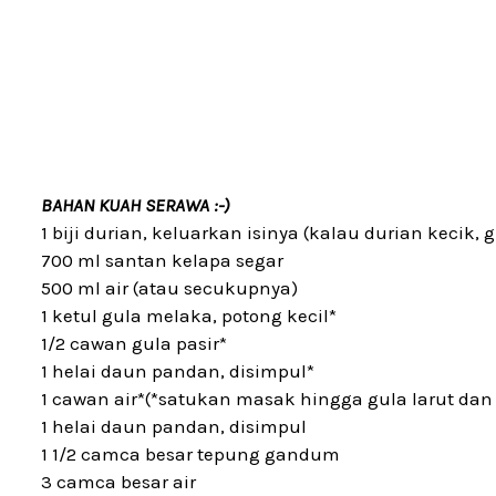
BAHAN KUAH SERAWA :-)
1 biji durian, keluarkan isinya (kalau durian kecik, 
700 ml santan kelapa segar
500 ml air (atau secukupnya)
1 ketul gula melaka, potong kecil*
1/2 cawan gula pasir*
1 helai daun pandan, disimpul*
1 cawan air*(*satukan masak hingga gula larut dan 
1 helai daun pandan, disimpul
1 1/2 camca besar tepung gandum
3 camca besar air