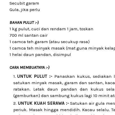
Secubit garam
Gula, jika perlu
BAHAN PULUT :-)
1 kg pulut, cuci dan rendam 1 jam, toskan
700 ml santan cair
1 camca teh garam (atau secukup rasa)
1 camca teh minyak masak (mat guna minyak kela
1 helai daun pandan, disimpul
CARA MEMBUATNYA :-)
UNTUK PULUT :-
Panaskan kukus, sediakan l
satukan minyak masak, garam dan santan, kacau
ratakan. Letak daun pandan dan kukus sel
(gemburkan) dan sambung kukus lagi 10 minit at
UNTUK KUAH SERAWA :-
Satukan air gula mera
periuk. Masak hingga mendidih. Kacau selalu. 