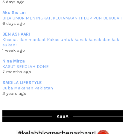
5 days ago
che mat ucapkan
... read more
Jun 30 2023
Aku Sis Lin
BILA UMUR MENINGKAT, KEUTAMAAN HIDUP PUN BERUBAH
RESIPI KURMA AYAM MERAH
6 days ago
Assalammualaikum, salam semua. Hari ni 4 Zulhijjah 1444 Hijrah,
tinggal tak
... read more
BEN ASHAARI
Jun 23 2023
Khasiat dan manfaat Kakao untuk kanak kanak dan kaki
sukan !
RESIPI SAMBAL PARU
1 week ago
Assalammualaikum, salam sejahtera semua. Lama betul che mat tak
kemas kini
... read more
Nina Mirza
Jun 20 2023
KASUT SEKOLAH DONE!
7 months ago
RESIPI PISANG MUDA MASAK LEMAK
Assalammualaikum, salam semua. Sebenarnya pisang muda masak
SAIDILA LIFESTYLE
lemak ni che mat
... read more
Cuba Makanan Pakistan
Mar 07 2023
2 years ago
RESIPI PECAL IKAN PARI
Assalammualaikum, salam semua dan selamat bertemu kembali.
Lama betul tak
... read more
Mar 02 2023
KBBA
RESIPI BAMIA KAMBING
Assalammualaikum, salam Ahad semua. Dah beberapa hari cuaca