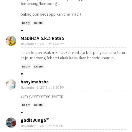
temenung/kembong.
bakaq pon sedappp kan che mat ;)
Reply
Delete
MaDiHaA a.k.a Ratna
November 2, 2012 at 4:50 PM
lunch td pun akak mkn lauk ni mat.. tp beli punyalah sbb time
keje.. memang feberet akak kalau ikan berlado mcm ni..
Reply
Delete
hasyimahshe
November 2, 2012 at 5:20 PM
yum yummmmm slurrrrp
Reply
Delete
gadisBunga™
November 2, 2012 at 7:26 PM