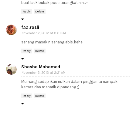
buat lauk bukak pose terangkat nih....~
Reply
Delete
faa.rosli
November 2, 2012 at 8:01 PM
senang masak n senang abis..hehe
Reply
Delete
Shasha Mohamed
November 3, 2012 at 2:21 AM
Memang sedap ikan ni. Ikan dalam pinggan tu nampak
kemas dan menarik dipandang ;)
Reply
Delete