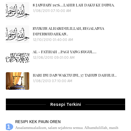
8 JANUARY 1976....LAHIR LAH DAKU KE DUNIA.
1/08/2011 07:10:00 AM
SYUKUR ALHAMDULILLAH, SEGALANYA
DIPERMUDAHKAN..
12/10/2010 01:40:00 AM
AL - FATIHAH ...PAGI YANG SUGUL....
12/08/2010 09:01:00 AM
HARI INI DAN WAKTU INI, 37 TAHUN DAHULU...
1/08/2013 07:10:00 AM
Resepi Terkini
RESIPI KEK PAUN OREN
Assalammualaikum, salam sejahtera semua. Alhamdulillah, masih