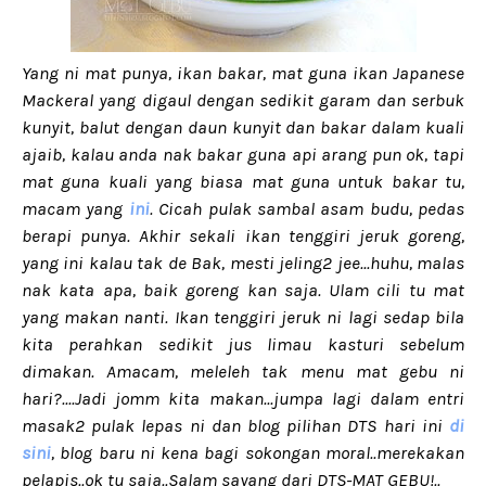
Yang ni mat punya, ikan bakar, mat guna ikan Japanese
Mackeral yang digaul dengan sedikit garam dan serbuk
kunyit, balut dengan daun kunyit dan bakar dalam kuali
ajaib, kalau anda nak bakar guna api arang pun ok, tapi
mat guna kuali yang biasa mat guna untuk bakar tu,
macam yang
ini
. Cicah pulak sambal asam budu, pedas
berapi punya. Akhir sekali ikan tenggiri jeruk goreng,
yang ini kalau tak de Bak, mesti jeling2 jee...huhu, malas
nak kata apa, baik goreng kan saja. Ulam cili tu mat
yang makan nanti. Ikan tenggiri jeruk ni lagi sedap bila
kita perahkan sedikit jus limau kasturi sebelum
dimakan. Amacam, meleleh tak menu mat gebu ni
hari?....Jadi jomm kita makan...jumpa lagi dalam entri
masak2 pulak lepas ni dan blog pilihan DTS hari ini
di
sini
, blog baru ni kena bagi sokongan moral..merekakan
pelapis..ok tu saja..Salam sayang dari DTS-MAT GEBU!..