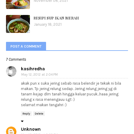
November 08, 2021
RESIPI SUP IKAN MERAH
January 18, 2021
POST A COMMENT
7 Comments
kasihredha
May 12, 2012 at 2:04 PM
akak pun x suka jering sebab rasa belendir je tekak ni bila
makan. Tp jering relung sedap. Jering relung jering yg di
tanam kejap dlm tanah hingga keluar pucuk...haaa jering
relung x rasa menengauu sgt :)
selamat makan tengahri :)
Reply
Delete
Unknown