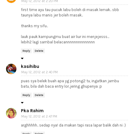
May 12, 2012 at 2:20 PM
first time ayu tau pucuk labu boleh di masak lemak.. sbb
taunya labu manis jer boleh masak..
thanks my sifu..
lauk pauk kampungmu buat air liur ini menjejesss...
lebih2 lagi sambal belacannnnnnnnnnnnnn
Reply
Delete
kasihibu
May 12, 2012 at 2:40 PM
puas sya belek buah apa yg potong2 tu, ingatkan jambu
batu, bila dah baca entry lor..jering ghupenya ;p
Reply
Delete
Pka Rahim
May 12, 2012 at 2:47 PM
arghhhhh.. sedap nya! da makan tapi rasa lapar balik dah ni :)