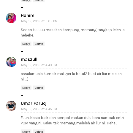
Reply
Delete
Hanim
May 12, 2012 at 3:09 PM
Sedap tuuuuu masakan kampung, memang tangkap leleh la
hehehe.
Reply
Delete
maszull
May 12, 2012 at 4:40 PM
assalamualaikumcik mat...yer la betul2 buat air liur meleleh
ni....:)
Reply
Delete
Umar Faruq
May 12, 2012 at 4:45 PM
Fuuh. Nasib baik dah sempat makan dulu baru nampak entri
PCM yang ni. Kalau tak memang meleleh air liur ni.. Hehe..
Reply
Delete