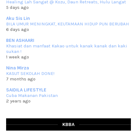
Healing Lah Sangat @ Kozu, Daun Retreats, Hulu Langat
Assalammualaikum, salam semua. Masih belum terlambat untuk che
5 days ago
mat ucapkan
... read more
Jun 30 2023
Aku Sis Lin
BILA UMUR MENINGKAT, KEUTAMAAN HIDUP PUN BERUBAH
RESIPI KURMA AYAM MERAH
6 days ago
Assalammualaikum, salam semua. Hari ni 4 Zulhijjah 1444 Hijrah,
tinggal tak
... read more
BEN ASHAARI
Jun 23 2023
Khasiat dan manfaat Kakao untuk kanak kanak dan kaki
sukan !
RESIPI SAMBAL PARU
1 week ago
Assalammualaikum, salam sejahtera semua. Lama betul che mat tak
kemas kini
... read more
Nina Mirza
Jun 20 2023
KASUT SEKOLAH DONE!
7 months ago
RESIPI PISANG MUDA MASAK LEMAK
Assalammualaikum, salam semua. Sebenarnya pisang muda masak
SAIDILA LIFESTYLE
lemak ni che mat
... read more
Cuba Makanan Pakistan
Mar 07 2023
2 years ago
RESIPI PECAL IKAN PARI
Assalammualaikum, salam semua dan selamat bertemu kembali.
Lama betul tak
... read more
Mar 02 2023
KBBA
RESIPI BAMIA KAMBING