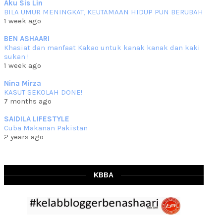
Aku Sis Lin
BILA UMUR MENINGKAT, KEUTAMAAN HIDUP PUN BERUBAH
RESIPI KURMA AYAM MERAH
1 week ago
Assalammualaikum, salam semua. Hari ni 4 Zulhijjah 1444 Hijrah,
tinggal tak
... read more
BEN ASHAARI
Jun 23 2023
Khasiat dan manfaat Kakao untuk kanak kanak dan kaki
sukan !
RESIPI SAMBAL PARU
1 week ago
Assalammualaikum, salam sejahtera semua. Lama betul che mat tak
kemas kini
... read more
Nina Mirza
Jun 20 2023
KASUT SEKOLAH DONE!
7 months ago
RESIPI PISANG MUDA MASAK LEMAK
Assalammualaikum, salam semua. Sebenarnya pisang muda masak
SAIDILA LIFESTYLE
lemak ni che mat
... read more
Cuba Makanan Pakistan
Mar 07 2023
2 years ago
RESIPI PECAL IKAN PARI
Assalammualaikum, salam semua dan selamat bertemu kembali.
Lama betul tak
... read more
Mar 02 2023
KBBA
RESIPI BAMIA KAMBING
Assalammualaikum, salam Ahad semua. Dah beberapa hari cuaca
asyik hujan saja di
... read more
Jan 29 2023