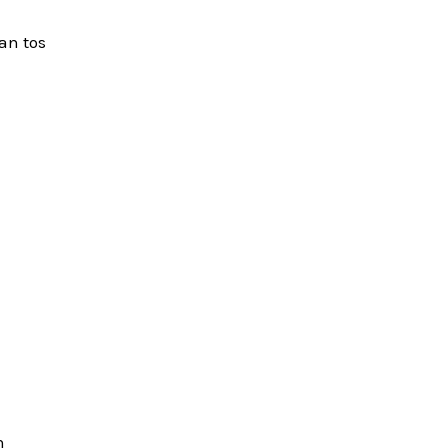
an tos
n