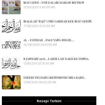
MAT GEBU - DTS DALAM HARIAN METRO!!
11/24/2010 11:40:00 AM
MAJALAH "SAJI" CURI GAMBAR KEK MAT GEBU!!..
7/06/2010 12:31:00 AM
AL - FATIHAH ...PAGI YANG SUGUL....
12/08/2010 09:01:00 AM
8 JANUARY 1976....LAHIR LAH DAKU KE DUNIA.
1/08/2011 07:10:00 AM
DIBERI PELUANG MENEMPUH USIA BARU...
1/08/2012 08:00:00 AM
Resepi Terkini