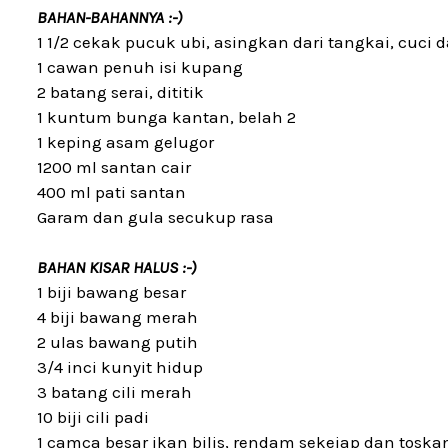
BAHAN-BAHANNYA :-)
1 1/2 cekak pucuk ubi, asingkan dari tangkai, cuci d
1 cawan penuh isi kupang
2 batang serai, dititik
1 kuntum bunga kantan, belah 2
1 keping asam gelugor
1200 ml santan cair
400 ml pati santan
Garam dan gula secukup rasa
BAHAN KISAR HALUS :-)
1 biji bawang besar
4 biji bawang merah
2 ulas bawang putih
3/4 inci kunyit hidup
3 batang cili merah
10 biji cili padi
1 camca besar ikan bilis, rendam sekejap dan toska