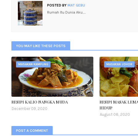
POSTED BY
MAT GEBU
Rumah Itu Dunia Aku.....
YOU MAY LIKE THESE POSTS
MASAKAN KAMPUNG
MASAKAN JOHOR
RESIPI KALIO NANGKA MUDA
RESIPI MASAK LEM
HIDUP
December 09, 2020
August 08, 2020
POST A COMMENT