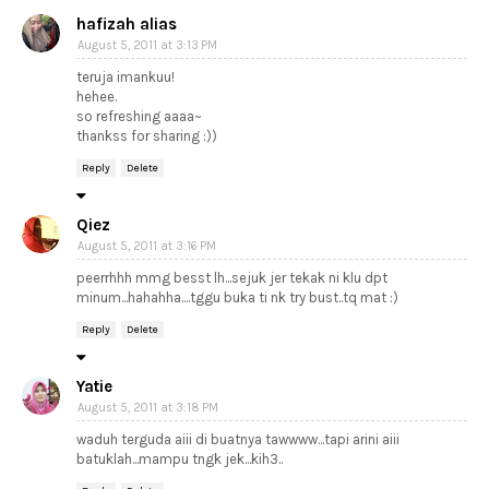
hafizah alias
August 5, 2011 at 3:13 PM
teruja imankuu!
hehee.
so refreshing aaaa~
thankss for sharing :))
Reply
Delete
Qiez
August 5, 2011 at 3:16 PM
peerrhhh mmg besst lh...sejuk jer tekak ni klu dpt
minum...hahahha....tggu buka ti nk try bust..tq mat :)
Reply
Delete
Yatie
August 5, 2011 at 3:18 PM
waduh terguda aiii di buatnya tawwww...tapi arini aiii
batuklah...mampu tngk jek...kih3..