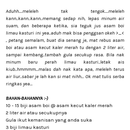
Aduhh....meleleh tak tengok....meleleh
kann..kann..kann..memang sedap nih, lepas minum air
suam, dan beberapa ketika, sia teguk jus asam boi
limau kasturi ini yea..aduh mak bisa penggsan okeh >_<
, petang semalam, buat dia senang je, mat rebus asam
boi atau asam kecut kaler merah tu dengan 2 liter air,
sampai kembang..tambah gula secukup rasa. Bila nak
minum baru perah limau kasturi..letak ais
kiub..hmmmm...malas dah nak kata apa, meleleh terus
air liur..sabar je lah kan si mat nihh... Ok mat tulis serba
ringkas yea...
BAHAN-BAHANNYA :-)
10 - 15 biji asam boi @ asam kecut kaler merah
2 liter air atau secukupnya
Gula ikut kemanisan yang anda suka
3 biji limau kasturi