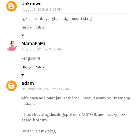
Unknown
August 5, 2011 at 8:36 PM
tgk air mmbayangkan sdg minum skng
Reply
Delete
MamaFaMi
August 6, 2011 at 10:10 AM
Pengsan!!!!
Reply
Delete
adam
November 29, 2013 at 10:57 AM
wife saya ada buat jus jeruk limau kasturi asam boi. memang
sedap...
http://travellogdin.blogspot.com/2013/11/air-limau-jeruk-
asam-boi.html
Boleh visit my blog