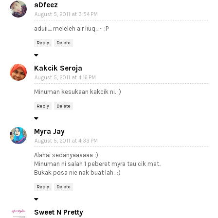
aDfeez
August 5, 2011 at 3:54 PM
aduii.... meleleh air liuq....~ ;P
Reply
Delete
Kakcik Seroja
August 5, 2011 at 4:16 PM
Minuman kesukaan kakcik ni. :)
Reply
Delete
Myra Jay
August 5, 2011 at 4:33 PM
Alahai sedanyaaaaaa :)
Minuman ni salah 1 peberet myra tau cik mat..
Bukak posa nie nak buat lah.. :)
Reply
Delete
Sweet N Pretty