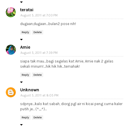
teratai
August 5, 2011 at 7:03 PM
dugaan,dugaan....bulan2 pose nih!
Reply
Delete
Amie
August 5, 2011 at 7:39 PM
siapa tak mau....bagi segelas kat Amie, Amie nak 2 gelas
sekali minum!....hik hik hik...temahak!
Reply
Delete
Unknown
August 5, 2011 at 8:05 PM
sdpnye....kalo kat sabah, diorg pgl air ni kicai peng cuma kaler
putih je... (^_^)...
Reply
Delete