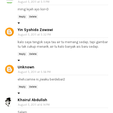
August 5, 2011 at 5:11 PM
mmg lejeh ayo lior=D
Reply
Delete
Yin Syahida Zawawi
August 5, 2011 at 5:32 PM
kalo saya tengok saya tau air tu memang sedap, tapi gambar
tu tak cukup menarik, air tu kalo banyak ais baru sedap.
Reply
Delete
Unknown
August 5, 2011 at 5:56 PM
eheh.camne ni..jiwaku berdebar2
Reply
Delete
Khairul Abdullah
August 5, 2011 at 6:14 PM
Salam,