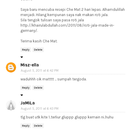
Saya baru mencuba resepi Che Mat 2 hari lepas. Alhamdulillah
menjadi. Hilang kempunan saya nak makan roti jala.
Sila tengok tulisan saya pasa roti jala
http://khairulabdullah.com/2011/08/roti-jala-made-in-
germany/.
Terima kasih Che Mat.
Reply
Delete
Misz-ella
August 5, 2011 at 6:42 PM
waduhhh cik matttt ... sumpah tergoda.
Reply
Delete
JaMiLa
August 5, 2011 at 6:43 PM
tlg buat utk kite 1..terliur gluppp gluppp kemain ni..huhu
Reply
Delete