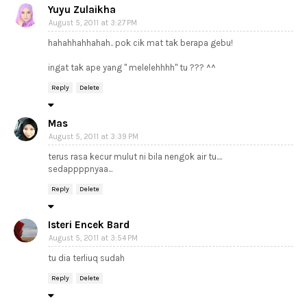
Yuyu Zulaikha
August 5, 2011 at 3:27 PM
hahahhahhahah.. pok cik mat tak berapa gebu!
ingat tak ape yang " melelehhhh" tu ??? ^^
Reply
Delete
Mas
August 5, 2011 at 3:39 PM
terus rasa kecur mulut ni bila nengok air tu....
sedappppnyaa...
Reply
Delete
Isteri Encek Bard
August 5, 2011 at 3:54 PM
tu dia terliuq sudah
Reply
Delete