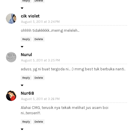
Reply
Delete
cik violet
August 5, 2011 at 3:24 PM
ohhhh tidakkkkk...memg meleleh...
Reply
Delete
Nurul
August 5, 2011 at 3:25 PM
aduss, yg ni buat tergoda ni... :) mmg best tuk berbuka nanti..
Reply
Delete
Nur68
August 5, 2011 at 3:26 PM
Alahai CMG, terusik nya tekak melihat jus asam boi
ni...tensen!!!.
Reply
Delete