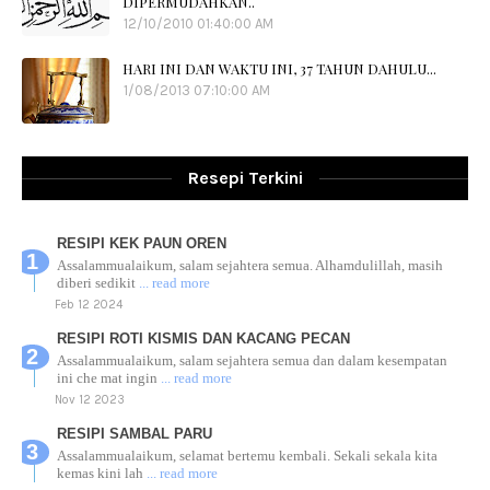
DIPERMUDAHKAN..
12/10/2010 01:40:00 AM
HARI INI DAN WAKTU INI, 37 TAHUN DAHULU...
1/08/2013 07:10:00 AM
Resepi Terkini
RESIPI KEK PAUN OREN
Assalammualaikum, salam sejahtera semua. Alhamdulillah, masih
diberi sedikit
... read more
Feb 12 2024
RESIPI ROTI KISMIS DAN KACANG PECAN
Assalammualaikum, salam sejahtera semua dan dalam kesempatan
ini che mat ingin
... read more
Nov 12 2023
RESIPI SAMBAL PARU
Assalammualaikum, selamat bertemu kembali. Sekali sekala kita
kemas kini lah
... read more