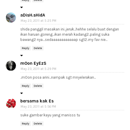
aDisH.sHidA
May 23, 2011 at 5:25 PM
shida panggil masakan ini..jeruk...hehhe selalu buat dengan
ikan haruan goreng...ikan merah kadang2..paling suka
bawang2 nya....sedaaaaaaaaaaaap sgt2..my fav nie...
Reply
Delete
mOon EyEzS
May 23, 2011 at 5:29 PM
..mOon posa arini...nampak sgt mnyelerakan...
Reply
Delete
bersama kak Es
May 23, 2011 at 5:56 PM
suke gambar kayu yang manisss tu
Reply
Delete