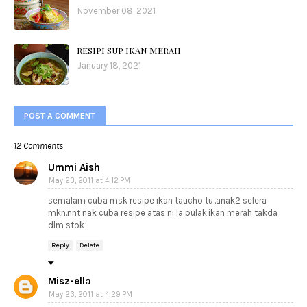
November 08, 2021
RESIPI SUP IKAN MERAH
January 18, 2021
POST A COMMENT
12 Comments
Ummi Aish
May 23, 2011 at 4:12 PM
semalam cuba msk resipe ikan taucho tu..anak2 selera
mkn.nnt nak cuba resipe atas ni la pulak.ikan merah takda
dlm stok
Reply
Delete
Misz-ella
May 23, 2011 at 4:29 PM