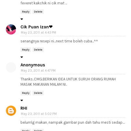
feveret kakchik ni cik mat ...
Reply
Delete
Cik Puan Izan❤
May 23, 2011 at 4:43 PM
senangnya resepi ni...next time boleh cuba...^^
Reply
Delete
Anonymous
May 23, 2011 at 4:47 PM
Thanks..CMG.BERIKAN IDEA UNTUK SURUH ORANG RUMAH
MASAK MAKANAN MALAM NI..
Reply
Delete
RHI
May 23, 2011 at 5:02 PM
belumlg makan, nampak gambar pun dah tahu mesti sedap....
Reply
Delete