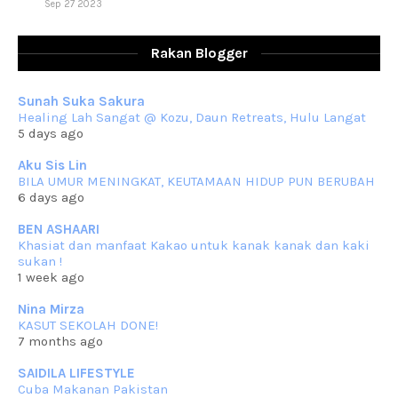
Sep 27 2023
RESIPI AYAM TELUR MASIN
Assalammualaikum, salam sejahtera dan salam rindu untuk semua.
Rakan Blogger
Berkurun dah
... read more
Sep 10 2023
Sunah Suka Sakura
RESIPI KUIH KASWI KELEDEK UNGU
Healing Lah Sangat @ Kozu, Daun Retreats, Hulu Langat
Assalammualaikum, salam semua. Masih belum terlambat untuk che
5 days ago
mat ucapkan
... read more
Jun 30 2023
Aku Sis Lin
BILA UMUR MENINGKAT, KEUTAMAAN HIDUP PUN BERUBAH
RESIPI KURMA AYAM MERAH
6 days ago
Assalammualaikum, salam semua. Hari ni 4 Zulhijjah 1444 Hijrah,
tinggal tak
... read more
BEN ASHAARI
Jun 23 2023
Khasiat dan manfaat Kakao untuk kanak kanak dan kaki
sukan !
RESIPI SAMBAL PARU
1 week ago
Assalammualaikum, salam sejahtera semua. Lama betul che mat tak
kemas kini
... read more
Nina Mirza
Jun 20 2023
KASUT SEKOLAH DONE!
7 months ago
RESIPI PISANG MUDA MASAK LEMAK
Assalammualaikum, salam semua. Sebenarnya pisang muda masak
SAIDILA LIFESTYLE
lemak ni che mat
... read more
Cuba Makanan Pakistan
Mar 07 2023