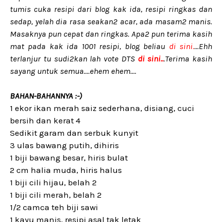
tumis cuka resipi dari blog kak ida, resipi ringkas dan
sedap, yelah dia rasa seakan2 acar, ada masam2 manis.
Masaknya pun cepat dan ringkas. Apa2 pun terima kasih
mat pada kak ida 1001 resipi, blog beliau
di sini.
...Ehh
terlanjur tu sudi2kan lah vote DTS
di sini..
.Terima kasih
sayang untuk semua....ehem ehem....
BAHAN-BAHANNYA :-)
1 ekor ikan merah saiz sederhana, disiang, cuci
bersih dan kerat 4
Sedikit garam dan serbuk kunyit
3 ulas bawang putih, dihiris
1 biji bawang besar, hiris bulat
2 cm halia muda, hiris halus
1 biji cili hijau, belah 2
1 biji cili merah, belah 2
1/2 camca teh biji sawi
1 kayu manis, resipi asal tak letak