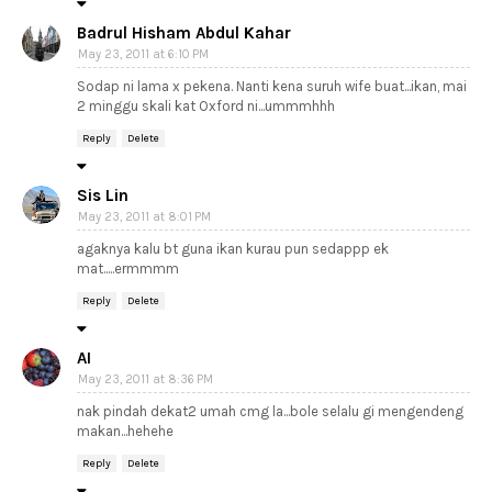
Badrul Hisham Abdul Kahar
May 23, 2011 at 6:10 PM
Sodap ni lama x pekena. Nanti kena suruh wife buat...ikan, mai
2 minggu skali kat Oxford ni...ummmhhh
Reply
Delete
Sis Lin
May 23, 2011 at 8:01 PM
agaknya kalu bt guna ikan kurau pun sedappp ek
mat.....ermmmm
Reply
Delete
AI
May 23, 2011 at 8:36 PM
nak pindah dekat2 umah cmg la...bole selalu gi mengendeng
makan...hehehe
Reply
Delete