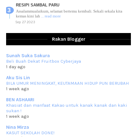
RESIPI SAMBAL PARU
Assalammualaikum, selamat bertemu kembali. Sekali sekala kita
kemas kini lah
... read more
Sep 27 2023
RESIPI AYAM TELUR MASIN
Assalammualaikum, salam sejahtera dan salam rindu untuk semua.
Rakan Blogger
Berkurun dah
... read more
Sep 10 2023
Sunah Suka Sakura
RESIPI KUIH KASWI KELEDEK UNGU
Beli Buah Dekat Fruitbox Cyberjaya
Assalammualaikum, salam semua. Masih belum terlambat untuk che
1 day ago
mat ucapkan
... read more
Jun 30 2023
Aku Sis Lin
BILA UMUR MENINGKAT, KEUTAMAAN HIDUP PUN BERUBAH
RESIPI KURMA AYAM MERAH
1 week ago
Assalammualaikum, salam semua. Hari ni 4 Zulhijjah 1444 Hijrah,
tinggal tak
... read more
BEN ASHAARI
Jun 23 2023
Khasiat dan manfaat Kakao untuk kanak kanak dan kaki
sukan !
RESIPI SAMBAL PARU
1 week ago
Assalammualaikum, salam sejahtera semua. Lama betul che mat tak
kemas kini
... read more
Nina Mirza
Jun 20 2023
KASUT SEKOLAH DONE!