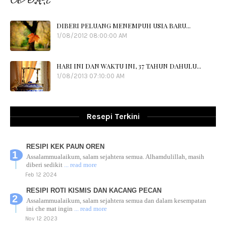
DIBERI PELUANG MENEMPUH USIA BARU...
1/08/2012 08:00:00 AM
HARI INI DAN WAKTU INI, 37 TAHUN DAHULU...
1/08/2013 07:10:00 AM
Resepi Terkini
RESIPI KEK PAUN OREN
Assalammualaikum, salam sejahtera semua. Alhamdulillah, masih
diberi sedikit
... read more
Feb 12 2024
RESIPI ROTI KISMIS DAN KACANG PECAN
Assalammualaikum, salam sejahtera semua dan dalam kesempatan
ini che mat ingin
... read more
Nov 12 2023