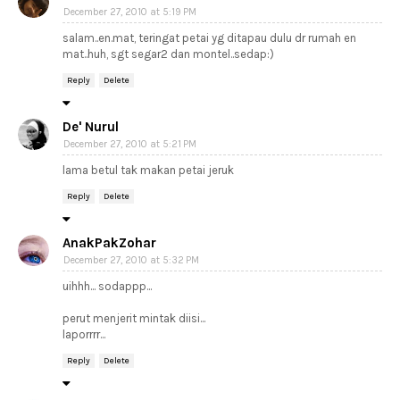
December 27, 2010 at 5:19 PM
salam..en.mat, teringat petai yg ditapau dulu dr rumah en
mat..huh, sgt segar2 dan montel..sedap:)
Reply
Delete
De' Nurul
December 27, 2010 at 5:21 PM
lama betul tak makan petai jeruk
Reply
Delete
AnakPakZohar
December 27, 2010 at 5:32 PM
uihhh... sodappp...
perut menjerit mintak diisi...
laporrrr...
Reply
Delete