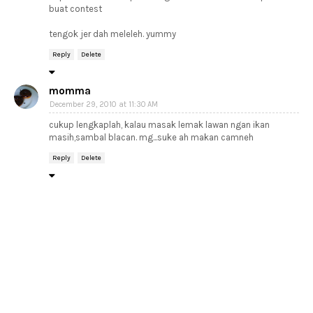
buat contest
tengok jer dah meleleh. yummy
Reply
Delete
momma
December 29, 2010 at 11:30 AM
cukup lengkaplah, kalau masak lemak lawan ngan ikan
masih,sambal blacan. mg...suke ah makan camneh
Reply
Delete