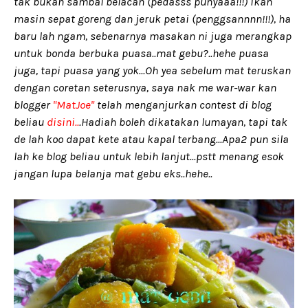
tak bukan sambal belacan (pedasss punyaaa!!!) ikan
masin sepat goreng dan jeruk petai (penggsannnn!!!), ha
baru lah ngam, sebenarnya masakan ni juga merangkap
untuk bonda berbuka puasa..mat gebu?..hehe puasa
juga, tapi puasa yang yok...Oh yea sebelum mat teruskan
dengan coretan seterusnya, saya nak me war-war kan
blogger
"MatJoe"
telah menganjurkan contest di blog
beliau
disini..
.Hadiah boleh dikatakan lumayan, tapi tak
de lah koo dapat kete atau kapal terbang...Apa2 pun sila
lah ke blog beliau untuk lebih lanjut...pstt menang esok
jangan lupa belanja mat gebu eks..hehe..