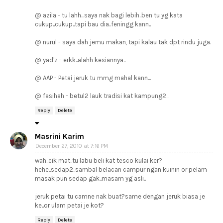
@ azila - tu lahh...saya nak bagi lebih..ben tu yg kata
cukup..cukup..tapi bau dia..feningg kann..
@ nurul - saya dah jemu makan, tapi kalau tak dpt rindu juga.
@ yad'z - erkk..alahh kesiannya..
@ AAP - Petai jeruk tu mmg mahal kann...
@ fasihah - betul2 lauk tradisi kat kampung2...
Reply
Delete
Masrini Karim
December 27, 2010 at 7:16 PM
wah..cik mat..tu labu beli kat tesco kulai ker?
hehe..sedap2..sambal belacan campur ngan kuinin or pelam
masak pun sedap gak..masam yg asli..
jeruk petai tu camne nak buat?same dengan jeruk biasa je
ke..or ulam petai je kot?
Reply
Delete