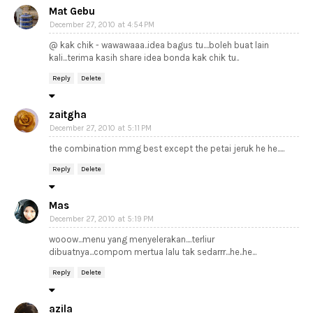
Mat Gebu
December 27, 2010 at 4:54 PM
@ kak chik - wawawaaa..idea bagus tu....boleh buat lain
kali...terima kasih share idea bonda kak chik tu..
Reply
Delete
zaitgha
December 27, 2010 at 5:11 PM
the combination mmg best except the petai jeruk he he.....
Reply
Delete
Mas
December 27, 2010 at 5:19 PM
wooow...menu yang menyelerakan....terliur
dibuatnya...compom mertua lalu tak sedarrr...he..he...
Reply
Delete
azila