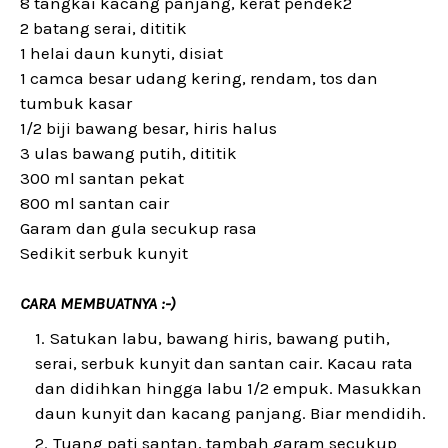
8 tangkai kacang panjang, kerat pendek2
2 batang serai, dititik
1 helai daun kunyti, disiat
1 camca besar udang kering, rendam, tos dan
tumbuk kasar
1/2 biji bawang besar, hiris halus
3 ulas bawang putih, dititik
300 ml santan pekat
800 ml santan cair
Garam dan gula secukup rasa
Sedikit serbuk kunyit
CARA MEMBUATNYA :-)
Satukan labu, bawang hiris, bawang putih,
serai, serbuk kunyit dan santan cair. Kacau rata
dan didihkan hingga labu 1/2 empuk. Masukkan
daun kunyit dan kacang panjang. Biar mendidih.
Tuang pati santan, tambah garam secukup