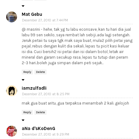
Mat Gebu
December 27, 2010 at 7:44 PM
@ masrini - hehe, tak yg tu labu econsave, kan tu hari dia jual
labu 99 sen sekilo, saya rembat lah sebiji..ada lagi setengah.
Jeruk petaii tu saya tgk mak saya buat, mula2 pilih petai yang
pejal, rebus dengan kulit dia sekali, lepas tu picit kasi keluar
isi dia. Cuci bersih2 isi petai dan isi dalam botol, letak air
mineral dan garam secukup rasa, lepas tu tutup dan peram
2-3 hari..boleh juga simpan dalam peti sejuk..
Reply
Delete
iamzulfadli
December 27, 2010 at 8:25 PM
mak gua buat aritu, gua terpaksa menambah 2 kali. gelojoh
Reply
Delete
aNa d'sKoDenG
December 27, 2010 at 9:29 PM