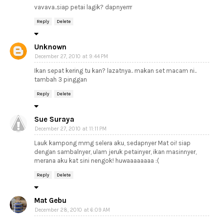
vavava..siap petai lagik? dapnyerrr
Reply
Delete
Unknown
December 27, 2010 at 9:44 PM
Ikan sepat kering tu kan? lazatnya.. makan set macam ni..
tambah 3 pinggan
Reply
Delete
Sue Suraya
December 27, 2010 at 11:11 PM
Lauk kampong mmg selera aku, sedapnyer Mat oi! siap
dengan sambalnyer, ulam jeruk petainyer, ikan masinnyer,
merana aku kat sini nengok! huwaaaaaaaa :(
Reply
Delete
Mat Gebu
December 28, 2010 at 6:09 AM