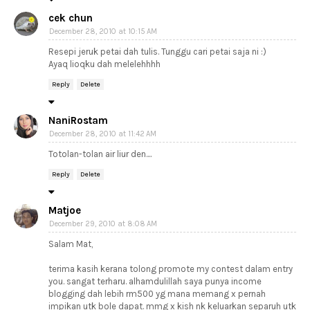
cek chun
December 28, 2010 at 10:15 AM
Resepi jeruk petai dah tulis. Tunggu cari petai saja ni :)
Ayaq lioqku dah melelehhhh
Reply
Delete
NaniRostam
December 28, 2010 at 11:42 AM
Totolan-tolan air liur den....
Reply
Delete
Matjoe
December 29, 2010 at 8:08 AM
Salam Mat,
terima kasih kerana tolong promote my contest dalam entry
you. sangat terharu. alhamdulillah saya punya income
blogging dah lebih rm500 yg mana memang x pernah
impikan utk bole dapat. mmg x kish nk keluarkan separuh utk