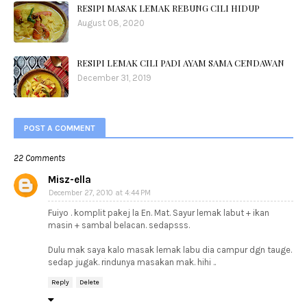
RESIPI MASAK LEMAK REBUNG CILI HIDUP
August 08, 2020
RESIPI LEMAK CILI PADI AYAM SAMA CENDAWAN
December 31, 2019
POST A COMMENT
22 Comments
Misz-ella
December 27, 2010 at 4:44 PM
Fuiyo . komplit pakej la En. Mat. Sayur lemak labut + ikan
masin + sambal belacan. sedapsss.
Dulu mak saya kalo masak lemak labu dia campur dgn tauge.
sedap jugak. rindunya masakan mak. hihi ..
Reply
Delete