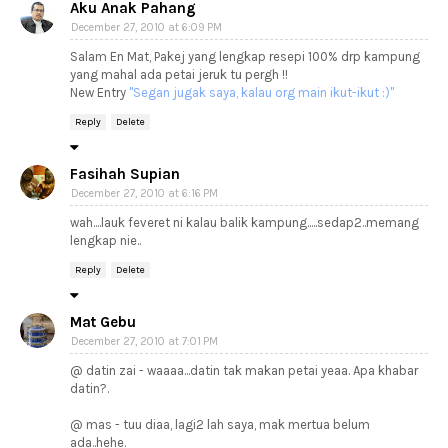
Aku Anak Pahang
December 27, 2010 at 6:09 PM
Salam En Mat, Pakej yang lengkap resepi 100% drp kampung
yang mahal ada petai jeruk tu pergh !!
New Entry
"Segan jugak saya, kalau org main ikut-ikut :)"
Reply
Delete
Fasihah Supian
December 27, 2010 at 6:16 PM
wah....lauk feveret ni kalau balik kampung.....sedap2..memang
lengkap nie..
Reply
Delete
Mat Gebu
December 27, 2010 at 7:01 PM
@ datin zai - waaaa...datin tak makan petai yeaa. Apa khabar
datin?.
@ mas - tuu diaa, lagi2 lah saya, mak mertua belum
ada..hehe.