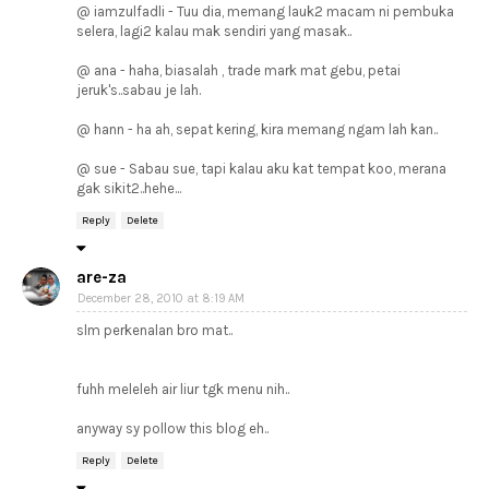
@ iamzulfadli - Tuu dia, memang lauk2 macam ni pembuka
selera, lagi2 kalau mak sendiri yang masak..
@ ana - haha, biasalah , trade mark mat gebu, petai
jeruk's..sabau je lah.
@ hann - ha ah, sepat kering, kira memang ngam lah kan..
@ sue - Sabau sue, tapi kalau aku kat tempat koo, merana
gak sikit2..hehe...
Reply
Delete
are-za
December 28, 2010 at 8:19 AM
slm perkenalan bro mat..
fuhh meleleh air liur tgk menu nih..
anyway sy pollow this blog eh..
Reply
Delete