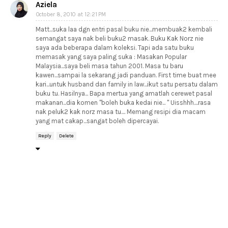
Aziela
October 8, 2010 at 12:21 PM
Matt...suka laa dgn entri pasal buku nie...membuak2 kembali
semangat saya nak beli buku2 masak. Buku Kak Norz nie
saya ada beberapa dalam koleksi. Tapi ada satu buku
memasak yang saya paling suka : Masakan Popular
Malaysia...saya beli masa tahun 2001. Masa tu baru
kawen...sampai la sekarang jadi panduan. First time buat mee
kari...untuk husband dan family in law...ikut satu persatu dalam
buku tu. Hasilnya... Bapa mertua yang amatlah cerewet pasal
makanan...dia komen "boleh buka kedai nie... " Uisshhh....rasa
nak peluk2 kak norz masa tu.... Memang resipi dia macam
yang mat cakap...sangat boleh dipercayai.
Reply
Delete