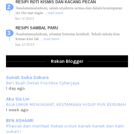
RESIPI ROTI KISMIS DAN KACANG PECAN
Assalammualaikum, salam sejahtera semua dan dalam kesempatan
ini che mat ingin
... read more
Nov 12 2023
RESIPI SAMBAL PARU
Assalammualaikum, selamat bertemu kembali. Sekali sekala kita
kemas kini lah
... read more
Sep 27 2023
RESIPI AYAM TELUR MASIN
Assalammualaikum, salam sejahtera dan salam rindu untuk semua.
Rakan Blogger
Berkurun dah
... read more
Sep 10 2023
Sunah Suka Sakura
RESIPI KUIH KASWI KELEDEK UNGU
Beli Buah Dekat Fruitbox Cyberjaya
Assalammualaikum, salam semua. Masih belum terlambat untuk che
1 day ago
mat ucapkan
... read more
Jun 30 2023
Aku Sis Lin
BILA UMUR MENINGKAT, KEUTAMAAN HIDUP PUN BERUBAH
RESIPI KURMA AYAM MERAH
1 week ago
Assalammualaikum, salam semua. Hari ni 4 Zulhijjah 1444 Hijrah,
tinggal tak
... read more
BEN ASHAARI
Jun 23 2023
Khasiat dan manfaat Kakao untuk kanak kanak dan kaki
sukan !
RESIPI SAMBAL PARU