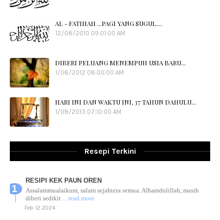
AL - FATIHAH ...PAGI YANG SUGUL....
12/08/2010 09:01:00 AM
DIBERI PELUANG MENEMPUH USIA BARU...
1/08/2012 08:00:00 AM
HARI INI DAN WAKTU INI, 37 TAHUN DAHULU...
1/08/2013 07:10:00 AM
Resepi Terkini
RESIPI KEK PAUN OREN
Assalammualaikum, salam sejahtera semua. Alhamdulillah, masih
diberi sedikit
... read more
Feb 12 2024