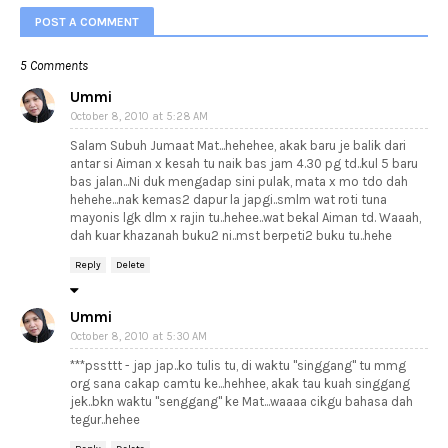
POST A COMMENT
5 Comments
Ummi
October 8, 2010 at 5:28 AM
Salam Subuh Jumaat Mat...hehehee, akak baru je balik dari
antar si Aiman x kesah tu naik bas jam 4.30 pg td..kul 5 baru
bas jalan...Ni duk mengadap sini pulak, mata x mo tdo dah
hehehe...nak kemas2 dapur la japgi..smlm wat roti tuna
mayonis lgk dlm x rajin tu..hehee..wat bekal Aiman td. Waaah,
dah kuar khazanah buku2 ni..mst berpeti2 buku tu..hehe
Reply
Delete
Ummi
October 8, 2010 at 5:30 AM
***pssttt - jap jap..ko tulis tu, di waktu "singgang" tu mmg
org sana cakap camtu ke...hehhee, akak tau kuah singgang
jek..bkn waktu "senggang" ke Mat...waaaa cikgu bahasa dah
tegur..hehee