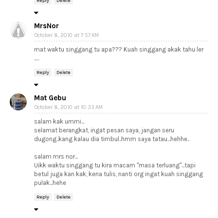
Reply
Delete
MrsNor
October 8, 2010 at 7:57 AM
mat waktu singgang tu apa??? Kuah singgang akak tahu ler
.....
Reply
Delete
Mat Gebu
October 8, 2010 at 10:33 AM
salam kak ummi...
selamat berangkat, ingat pesan saya, jangan seru
dugong..kang kalau dia timbul..hmm saya tatau...hehhe..
salam mrs nor...
Uikk waktu singgang tu kira macam "masa terluang"...tapi
betul juga kan kak, kena tulis, nanti org ingat kuah singgang
pulak...hehe
Reply
Delete