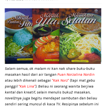
Salam semua, ok malam ni kan nak share buku-buku
masakan hasil dari air tangan
Puan Norzalina Nordin
atau lebih dikenali sebagai
"Kak Norz"
(tapi mat gebu
panggil
"Kak Lina"
). Beliau ni seorang wanita berjiwa
kental dan kreatif, selain menulis buku2 masakan,
novel2nya juga begitu mendapat sambutan dan beliau
sendiri sering muncul di kaca TV. Resipinya sebelum ini