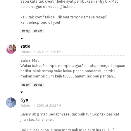
sapa kata tak kreatif..hehe ayat pembukaan entry Cik Mat
selalu vogue de vasss gitu..hehe
kalu tak kretif takdel Cik Mat terror 'derhaka resepi'
kan..hehe..proud of you!
Reply
Delete
Yatie
October 13, 2010 at 11:40 PM
Salam Mat,
Walau bahan2 simple mimple....agar2 ni tetap menjadi pujaan
hatiku...akak mmng suka kalau perisa pandan ni....sambil
makan sambil cium kuih tuuuu....harum jek bau pandan......
Reply
Delete
Sya
October 14, 2010 at 2:02 PM
Salam abg mat! Sedapnyeee...tak baik tunjuk2 tak pas kat
jiran tau...tehehehe...
Balik ni nak cuba la..rasa mcm nak mkn skrg jugak je.. :(