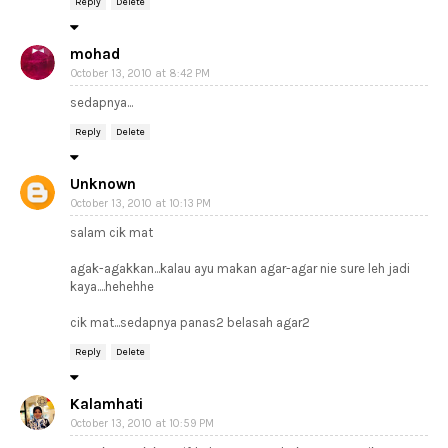
Reply
Delete
mohad
October 13, 2010 at 8:42 PM
sedapnya...
Reply
Delete
Unknown
October 13, 2010 at 10:13 PM
salam cik mat
agak-agakkan...kalau ayu makan agar-agar nie sure leh jadi
kaya....hehehhe
cik mat...sedapnya panas2 belasah agar2
Reply
Delete
Kalamhati
October 13, 2010 at 10:59 PM