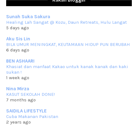
Berkurun dah
... read more
Sep 10 2023
Sunah Suka Sakura
RESIPI KUIH KASWI KELEDEK UNGU
Healing Lah Sangat @ Kozu, Daun Retreats, Hulu Langat
Assalammualaikum, salam semua. Masih belum terlambat untuk che
5 days ago
mat ucapkan
... read more
Jun 30 2023
Aku Sis Lin
BILA UMUR MENINGKAT, KEUTAMAAN HIDUP PUN BERUBAH
RESIPI KURMA AYAM MERAH
6 days ago
Assalammualaikum, salam semua. Hari ni 4 Zulhijjah 1444 Hijrah,
tinggal tak
... read more
BEN ASHAARI
Jun 23 2023
Khasiat dan manfaat Kakao untuk kanak kanak dan kaki
sukan !
RESIPI SAMBAL PARU
1 week ago
Assalammualaikum, salam sejahtera semua. Lama betul che mat tak
kemas kini
... read more
Nina Mirza
Jun 20 2023
KASUT SEKOLAH DONE!
7 months ago
RESIPI PISANG MUDA MASAK LEMAK
Assalammualaikum, salam semua. Sebenarnya pisang muda masak
SAIDILA LIFESTYLE
lemak ni che mat
... read more
Cuba Makanan Pakistan
Mar 07 2023
2 years ago
RESIPI PECAL IKAN PARI
Assalammualaikum, salam semua dan selamat bertemu kembali.
Lama betul tak
... read more