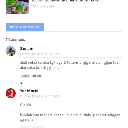
April 26, 2020
POST A COMMENT
7 Comments
Sis Lin
October 13, 2010 at 7:42 PM
ala2 seksi ko aku tgk agar2 tu..termonggel ats pinggan tue..
aku suke..lain dr yg lain.. :)
Reply
Delete
Yat Maria
October 13, 2010 at 7:54 PM
Cik Mat,
bulelah kita menerai resepi jello nih..budak2 peberet selagan
agar2 :)