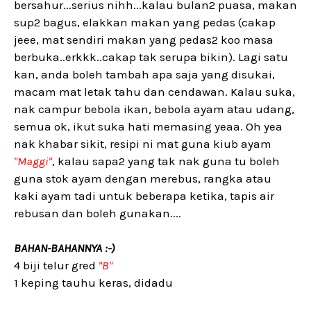
bersahur...serius nihh...kalau bulan2 puasa, makan
sup2 bagus, elakkan makan yang pedas (cakap
jeee, mat sendiri makan yang pedas2 koo masa
berbuka..erkkk..cakap tak serupa bikin). Lagi satu
kan, anda boleh tambah apa saja yang disukai,
macam mat letak tahu dan cendawan. Kalau suka,
nak campur bebola ikan, bebola ayam atau udang,
semua ok, ikut suka hati memasing yeaa. Oh yea
nak khabar sikit, resipi ni mat guna kiub ayam
"Maggi"
, kalau sapa2 yang tak nak guna tu boleh
guna stok ayam dengan merebus, rangka atau
kaki ayam tadi untuk beberapa ketika, tapis air
rebusan dan boleh gunakan....
BAHAN-BAHANNYA :-)
4 biji telur gred
"B"
1 keping tauhu keras, didadu