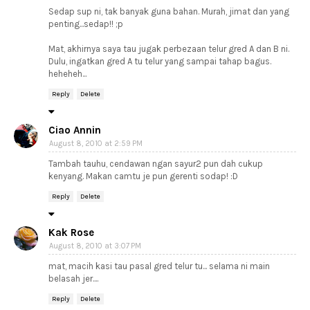
Sedap sup ni, tak banyak guna bahan. Murah, jimat dan yang
penting...sedap!! ;p
Mat, akhirnya saya tau jugak perbezaan telur gred A dan B ni.
Dulu, ingatkan gred A tu telur yang sampai tahap bagus.
heheheh...
Reply
Delete
Ciao Annin
August 8, 2010 at 2:59 PM
Tambah tauhu, cendawan ngan sayur2 pun dah cukup
kenyang. Makan camtu je pun gerenti sodap! :D
Reply
Delete
Kak Rose
August 8, 2010 at 3:07 PM
mat, macih kasi tau pasal gred telur tu... selama ni main
belasah jer....
Reply
Delete