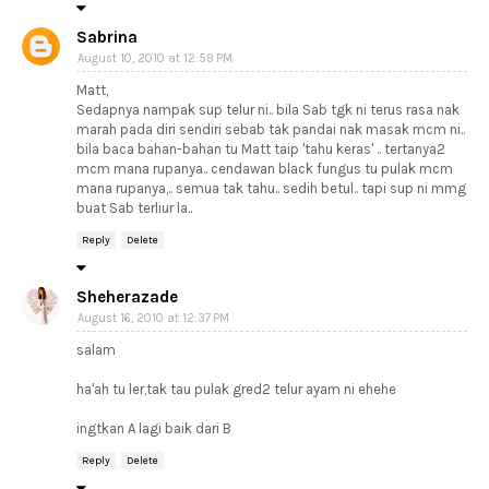
Sabrina
August 10, 2010 at 12:59 PM
Matt,
Sedapnya nampak sup telur ni.. bila Sab tgk ni terus rasa nak
marah pada diri sendiri sebab tak pandai nak masak mcm ni..
bila baca bahan-bahan tu Matt taip 'tahu keras' .. tertanya2
mcm mana rupanya.. cendawan black fungus tu pulak mcm
mana rupanya,.. semua tak tahu.. sedih betul.. tapi sup ni mmg
buat Sab terliur la..
Reply
Delete
Sheherazade
August 16, 2010 at 12:37 PM
salam
ha'ah tu ler,tak tau pulak gred2 telur ayam ni ehehe
ingtkan A lagi baik dari B
Reply
Delete