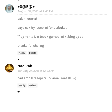
♥S@R@♥
August 30, 2010 at 2:40 PM
salam en.mat
saya nak try resepi ni for berbuka..
** sy minta izin tepek gambar ni kt blog sy ea
thanks for sharing
Reply
Delete
NadiRah
January 27, 2011 at 12:22 AM
nad ambik resepi ni utk amali masak... =)
Reply
Delete