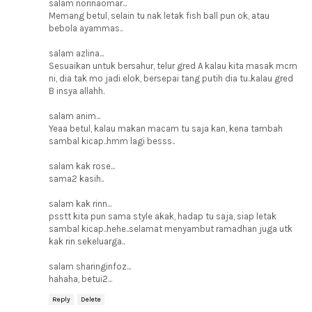
salam norinaomar...
Memang betul, selain tu nak letak fish ball pun ok, atau
bebola ayammas..
salam azlina...
Sesuaikan untuk bersahur, telur gred A kalau kita masak mcm
ni, dia tak mo jadi elok, bersepai tang putih dia tu..kalau gred
B insya allahh.
salam anim...
Yeaa betul, kalau makan macam tu saja kan, kena tambah
sambal kicap..hmm lagi besss..
salam kak rose...
sama2 kasih..
salam kak rinn...
psstt kita pun sama style akak, hadap tu saja, siap letak
sambal kicap..hehe..selamat menyambut ramadhan juga utk
kak rin sekeluarga..
salam sharinginfoz...
hahaha, betui2...
Reply
Delete