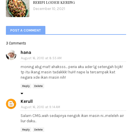
RESIPI LODEH KERING
December 10, 2021
POST A COMMENT
3 Comments
hana
August 16, 2010 at 8:55 AM
moning abg mat! ahaksss... peria aku ader lg setengah bijik!
tp itu ikang masin tadakkk! huH! nape la tercampak kat
negara xde ikan masin nih!
Reply
Delete
Kerull
August 16, 2010 at 9:14 AM
Salam CMG..wah sedapnya nengok ikan masin ni...meleleh air
liur daku..
Reply
Delete