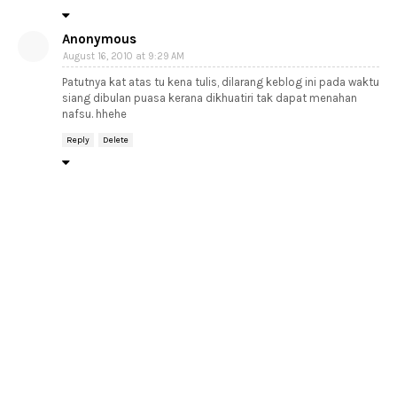
Anonymous
August 16, 2010 at 9:29 AM
Patutnya kat atas tu kena tulis, dilarang keblog ini pada waktu
siang dibulan puasa kerana dikhuatiri tak dapat menahan
nafsu. hhehe
Reply
Delete