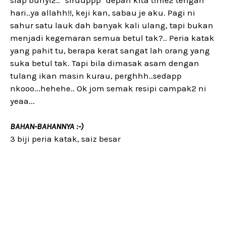
siap bunyi2.. "slruuppp" depan kita time2 tengah
hari..ya allahh!!, keji kan, sabau je aku. Pagi ni
sahur satu lauk dah banyak kali ulang, tapi bukan
menjadi kegemaran semua betul tak?.. Peria katak
yang pahit tu, berapa kerat sangat lah orang yang
suka betul tak. Tapi bila dimasak asam dengan
tulang ikan masin kurau, perghhh..sedapp
nkooo...hehehe.. Ok jom semak resipi campak2 ni
yeaa...
BAHAN-BAHANNYA :-)
3 biji peria katak, saiz besar