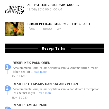
AL - FATIHAH ...PAGI YANG SUGUL....
12/08/2010 09:01:00 AM
DIBERI PELUANG MENEMPUH USIA BARU...
1/08/2012 08:00:00 AM
Resepi Terkini
RESIPI KEK PAUN OREN
Assalammualaikum, salam sejahtera semua. Alhamdulillah, masih
diberi sedikit
... read more
Feb 12 2024
RESIPI ROTI KISMIS DAN KACANG PECAN
Assalammualaikum, salam sejahtera semua dan dalam kesempatan
ini che mat ingin
... read more
Nov 12 2023
RESIPI SAMBAL PARU