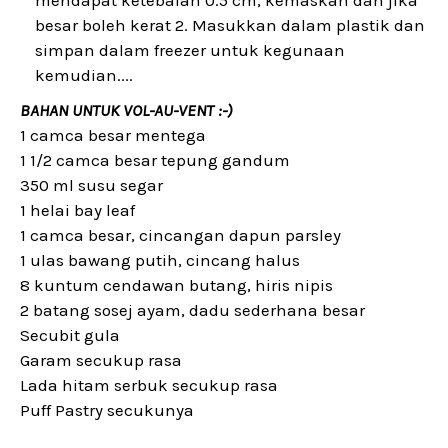
mendapat ketebalan 0.5 cm, kemaskan dan jika
besar boleh kerat 2. Masukkan dalam plastik dan
simpan dalam freezer untuk kegunaan
kemudian....
BAHAN UNTUK VOL-AU-VENT :-)
1 camca besar mentega
1 1/2 camca besar tepung gandum
350 ml susu segar
1 helai bay leaf
1 camca besar, cincangan dapun parsley
1 ulas bawang putih, cincang halus
8 kuntum cendawan butang, hiris nipis
2 batang sosej ayam, dadu sederhana besar
Secubit gula
Garam secukup rasa
Lada hitam serbuk secukup rasa
Puff Pastry secukunya