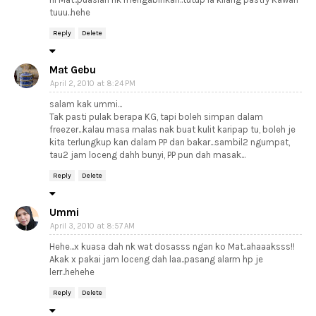
tuuu..hehe
Reply
Delete
Mat Gebu
April 2, 2010 at 8:24 PM
salam kak ummi...
Tak pasti pulak berapa KG, tapi boleh simpan dalam
freezer...kalau masa malas nak buat kulit karipap tu, boleh je
kita terlungkup kan dalam PP dan bakar...sambil2 ngumpat,
tau2 jam loceng dahh bunyi, PP pun dah masak...
Reply
Delete
Ummi
April 3, 2010 at 8:57 AM
Hehe...x kuasa dah nk wat dosasss ngan ko Mat..ahaaaksss!!
Akak x pakai jam loceng dah laa..pasang alarm hp je
lerr..hehehe
Reply
Delete