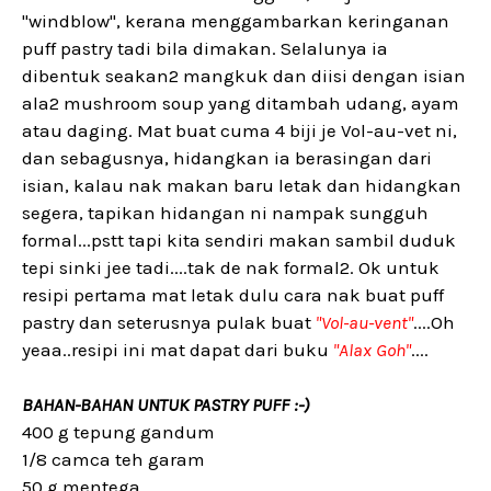
"windblow", kerana menggambarkan keringanan
puff pastry tadi bila dimakan. Selalunya ia
dibentuk seakan2 mangkuk dan diisi dengan isian
ala2 mushroom soup yang ditambah udang, ayam
atau daging. Mat buat cuma 4 biji je Vol-au-vet ni,
dan sebagusnya, hidangkan ia berasingan dari
isian, kalau nak makan baru letak dan hidangkan
segera, tapikan hidangan ni nampak sungguh
formal...pstt tapi kita sendiri makan sambil duduk
tepi sinki jee tadi....tak de nak formal2. Ok untuk
resipi pertama mat letak dulu cara nak buat puff
pastry dan seterusnya pulak buat
"Vol-au-vent"
....Oh
yeaa..resipi ini mat dapat dari buku
"Alax Goh"
....
BAHAN-BAHAN UNTUK PASTRY PUFF :-)
400 g tepung gandum
1/8 camca teh garam
50 g mentega