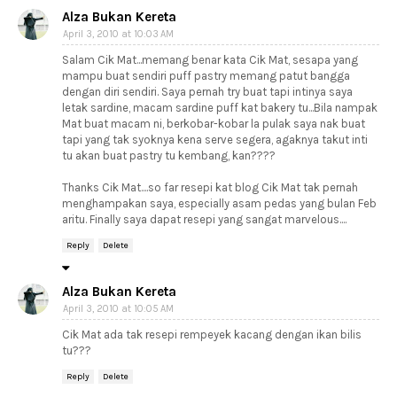
Alza Bukan Kereta
April 3, 2010 at 10:03 AM
Salam Cik Mat...memang benar kata Cik Mat, sesapa yang
mampu buat sendiri puff pastry memang patut bangga
dengan diri sendiri. Saya pernah try buat tapi intinya saya
letak sardine, macam sardine puff kat bakery tu...Bila nampak
Mat buat macam ni, berkobar-kobar la pulak saya nak buat
tapi yang tak syoknya kena serve segera, agaknya takut inti
tu akan buat pastry tu kembang, kan????
Thanks Cik Mat....so far resepi kat blog Cik Mat tak pernah
menghampakan saya, especially asam pedas yang bulan Feb
aritu. Finally saya dapat resepi yang sangat marvelous....
Reply
Delete
Alza Bukan Kereta
April 3, 2010 at 10:05 AM
Cik Mat ada tak resepi rempeyek kacang dengan ikan bilis
tu???
Reply
Delete