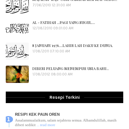
7/06/2010 12:31:00 AM
AL - FATIHAH ...PAGI YANG SUGUL....
12/08/2010 09:01:00 AM
8 JANUARY 1976....LAHIR LAH DAKU KE DUNIA.
1/08/2011 07:10:00 AM
DIBERI PELUANG MENEMPUH USIA BARU...
1/08/2012 08:00:00 AM
Resepi Terkini
RESIPI KEK PAUN OREN
Assalammualaikum, salam sejahtera semua. Alhamdulillah, masih
diberi sedikit
... read more