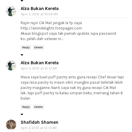
Alza Bukan Kereta
April 3, 2010 at 10:09 AM
Rajin-rajin Cik Mat jenguk la fp saya
http://ainindelights.fotopages.com
Akaun blogspot saya tak pernah update, lupa password
ko...yelah..dah veteran ni....
Reply
Delete
Alza Bukan Kereta
April 3, 2010 at 10:12 AM
Masa saya buat puff pastry aritu guna resepi Chef Anuar tapi
saya rasa pastry tu masin sikit, mungkin pasal terletak lebih
pastry margarine. Nanti saya nak try guna resepi Cik Mat
lak...tapi puff pastry tu kalau simpan beku, memang tahan 6
bulan
Reply
Delete
Shafidah Shamen
April 4, 2010 at 12:13 AM