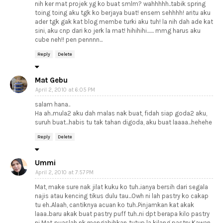
nih ker mat projek yg ko buat smlm? wahhhhh..tabik spring
toing toing aku tgk ko berjaya buat! ensem sehhhh! aritu aku
ader tgk gak kat blog membe turki aku tuh! la nih dah ade kat
sini, aku cnp dari ko jerk la mat! hihihihi....... mmg harus aku
cube neh!! pen pennnn...
Reply
Delete
Mat Gebu
April 2, 2010 at 6:05 PM
salam hana..
Ha ah..mula2 aku dah malas nak buat, fidah siap goda2 aku,
suruh buat...habis tu tak tahan digoda, aku buat laaaa...hehehe
Reply
Delete
Ummi
April 2, 2010 at 7:57 PM
Mat, make sure nak jilat kuku ko tuh..ianya bersih dari segala
najis atau kencing tikus dulu tau...Owh ni lah pastry ko cakap
tu eh..Alaah, cantiknya acuan ko tuh..Pinjamkan kat akak
laaa..baru akak buat pastry puff tuh..ni dpt berapa kilo pastry
ni Mat..puaslah nk mengabihkan..tutup la kilang pastry Kawan