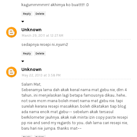
kagummmmm! akhirnya ko buattt!! :D
Reply
Delete
Unknown
March 29, 2011 at 12:27 AM
sedapnya resepi ni..nyum2
Reply
Delete
Unknown
May 22, 2013 at 3:58 PM
Salam Mat,
Sebenarnya lama dah akak kenal nama mat gebu nie, dlm 4
tahun.. ini menjelaskan lagi betapa famousnya dikau.. hehe..
not sure mcm mana boleh meet nama mat gebu nie. tapi
surelah kerana resepi masakkan. boleh dikatakan tiap blog
ada nama encik mat gebu~~ sebelum akak tersasul
berkilometer jauhnya. akak nak minta izin copy paste resepi
pp nie and send my regards to you.. dah lama cari resepi nie,
baru hari nie jumpa. thanks mat~~