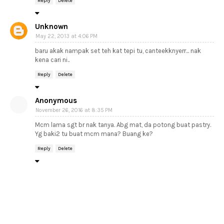
Reply
Delete
Unknown
May 22, 2013 at 4:06 PM
baru akak nampak set teh kat tepi tu, canteekknyerr... nak
kena cari ni..
Reply
Delete
Anonymous
November 26, 2016 at 8:35 PM
Mcm lama sgt br nak tanya. Abg mat, da potong buat pastry.
Yg baki2 tu buat mcm mana? Buang ke?
Reply
Delete