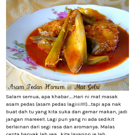
Salam semua, apa khabar....Hari ni mat masak
asam pedas (asam pedas lagiiii!!!!)...tapi apa nak
buat dah tu yang kita suka dan gemar makan, jadi
jangan mareee!!. Lagi pun yang ni ada sedikit
berlainan dari segi rasa dan aromanya. Malas
cerita banyak lah yea...kita layannn je lah..