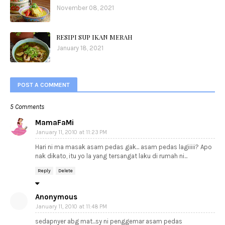
November 08, 2021
RESIPI SUP IKAN MERAH
January 18, 2021
POST A COMMENT
5 Comments
MamaFaMi
January 11, 2010 at 11:23 PM
Hari ni ma masak asam pedas gak... asam pedas lagiiiii? Apo
nak dikato, itu yo la yang tersangat laku di rumah ni...
Reply
Delete
Anonymous
January 11, 2010 at 11:48 PM
sedapnyer abg mat...sy ni penggemar asam pedas