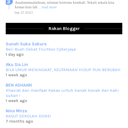
Assalammualaikum, selamat bertemu kembali. Sekali sekala kita
kemas kini lah
... read more
Sep 27 2023
RESIPI AYAM TELUR MASIN
Assalammualaikum, salam sejahtera dan salam rindu untuk semua.
Rakan Blogger
Berkurun dah
... read more
Sep 10 2023
Sunah Suka Sakura
RESIPI KUIH KASWI KELEDEK UNGU
Beli Buah Dekat Fruitbox Cyberjaya
Assalammualaikum, salam semua. Masih belum terlambat untuk che
1 day ago
mat ucapkan
... read more
Jun 30 2023
Aku Sis Lin
BILA UMUR MENINGKAT, KEUTAMAAN HIDUP PUN BERUBAH
RESIPI KURMA AYAM MERAH
1 week ago
Assalammualaikum, salam semua. Hari ni 4 Zulhijjah 1444 Hijrah,
tinggal tak
... read more
BEN ASHAARI
Jun 23 2023
Khasiat dan manfaat Kakao untuk kanak kanak dan kaki
sukan !
RESIPI SAMBAL PARU
1 week ago
Assalammualaikum, salam sejahtera semua. Lama betul che mat tak
kemas kini
... read more
Nina Mirza
Jun 20 2023
KASUT SEKOLAH DONE!
7 months ago
RESIPI PISANG MUDA MASAK LEMAK
Assalammualaikum, salam semua. Sebenarnya pisang muda masak