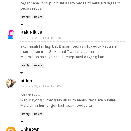
tegar..hehe....hr ni pun buat asam pedas tp versi utara,asam
pedas rebus
Reply
Delete
Kak Nik Ja
January 12, 2010 at 1:40 PM
aku masih fail lagi bab2 asam pedas nih...ceduk kat umah
mama atau mat G aka mat T ajelah..huuhhu
Mat pohon halal ye ceduk resepi nasi dagang kamu!
Reply
Delete
aidah
January 12, 2010 at 1:44 PM
Salam CMG,
Ikan Mayong ni mmg fav akak tp anak2 tak suka huhuhu.
Meleleh air liur tengok lauk asam pedas tu
Reply
Delete
Unknown