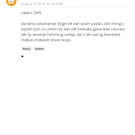
August 13, 2010 at 3:04 PM
salam CMG
da lame sebenarnye tingin nk wat asam pedas..sbb mmg x
expert pon..so smlm try wat utk berbuke..gune ikan cencaru
jek..tp rasenye fuh!mmg sedap...len x leh wat lg..berselera
makan..mekasih share resipi..
Reply
Delete