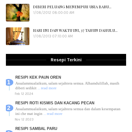
DIBERI PELUANG MENEMPUH USIA BARU...
1/08/2012 08:00:00 AM
HARI INI DAN WAKTU INI, 37 TAHUN DAHULU...
1/08/2013 07:10:00 AM
Resepi Terkini
RESIPI KEK PAUN OREN
Assalammualaikum, salam sejahtera semua. Alhamdulillah, masih
diberi sedikit
... read more
Feb 12 2024
RESIPI ROTI KISMIS DAN KACANG PECAN
Assalammualaikum, salam sejahtera semua dan dalam kesempatan
ini che mat ingin
... read more
Nov 12 2023
RESIPI SAMBAL PARU