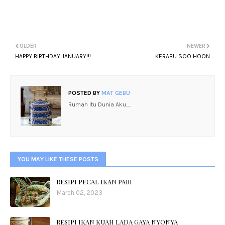
OLDER
NEWER
HAPPY BIRTHDAY JANUARY!!!......
KERABU SOO HOON
POSTED BY
MAT GEBU
Rumah Itu Dunia Aku.....
YOU MAY LIKE THESE POSTS
RESIPI PECAL IKAN PARI
March 02, 2023
RESIPI IKAN KUAH LADA GAYA NYONYA