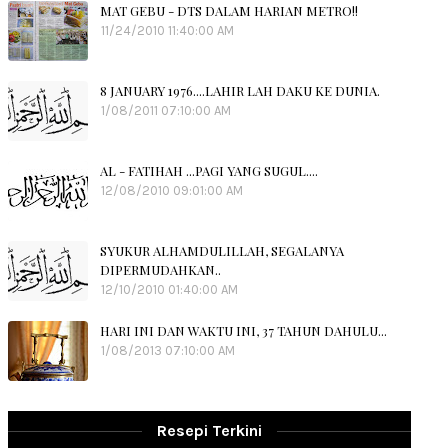
MAT GEBU - DTS DALAM HARIAN METRO!!
11/24/2010 11:40:00 AM
8 JANUARY 1976....LAHIR LAH DAKU KE DUNIA.
1/08/2011 07:10:00 AM
AL - FATIHAH ...PAGI YANG SUGUL....
12/08/2010 09:01:00 AM
SYUKUR ALHAMDULILLAH, SEGALANYA
DIPERMUDAHKAN..
12/10/2010 01:40:00 AM
HARI INI DAN WAKTU INI, 37 TAHUN DAHULU...
1/08/2013 07:10:00 AM
Resepi Terkini