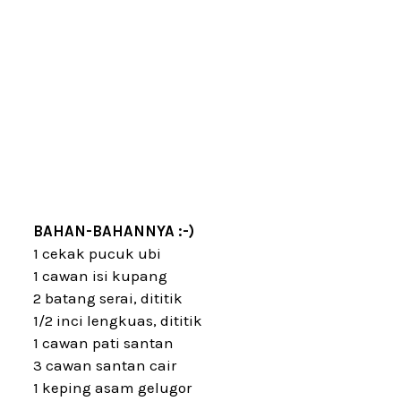
BAHAN-BAHANNYA :-)
1 cekak pucuk ubi
1 cawan isi kupang
2 batang serai, dititik
1/2 inci lengkuas, dititik
1 cawan pati santan
3 cawan santan cair
1 keping asam gelugor