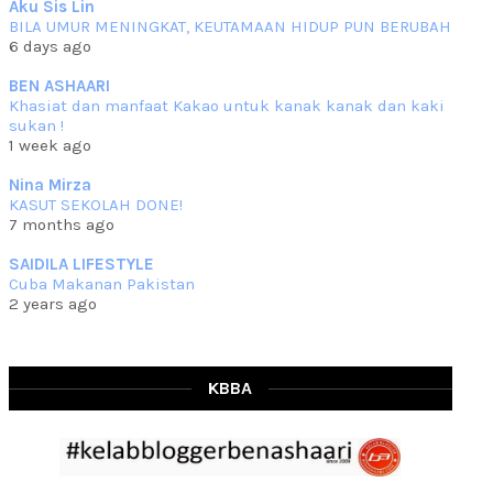
Aku Sis Lin
BILA UMUR MENINGKAT, KEUTAMAAN HIDUP PUN BERUBAH
RESIPI KURMA AYAM MERAH
6 days ago
Assalammualaikum, salam semua. Hari ni 4 Zulhijjah 1444 Hijrah,
tinggal tak
... read more
BEN ASHAARI
Jun 23 2023
Khasiat dan manfaat Kakao untuk kanak kanak dan kaki
sukan !
RESIPI SAMBAL PARU
1 week ago
Assalammualaikum, salam sejahtera semua. Lama betul che mat tak
kemas kini
... read more
Nina Mirza
Jun 20 2023
KASUT SEKOLAH DONE!
7 months ago
RESIPI PISANG MUDA MASAK LEMAK
Assalammualaikum, salam semua. Sebenarnya pisang muda masak
SAIDILA LIFESTYLE
lemak ni che mat
... read more
Cuba Makanan Pakistan
Mar 07 2023
2 years ago
RESIPI PECAL IKAN PARI
Assalammualaikum, salam semua dan selamat bertemu kembali.
Lama betul tak
... read more
Mar 02 2023
KBBA
RESIPI BAMIA KAMBING
Assalammualaikum, salam Ahad semua. Dah beberapa hari cuaca
asyik hujan saja di
... read more
Jan 29 2023