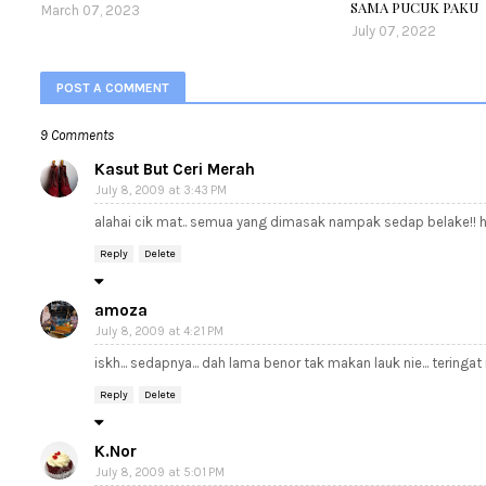
SAMA PUCUK PAKU
March 07, 2023
July 07, 2022
POST A COMMENT
9 Comments
Kasut But Ceri Merah
July 8, 2009 at 3:43 PM
alahai cik mat.. semua yang dimasak nampak sedap belake!! h
Reply
Delete
amoza
July 8, 2009 at 4:21 PM
iskh... sedapnya... dah lama benor tak makan lauk nie... terin
Reply
Delete
K.Nor
July 8, 2009 at 5:01 PM