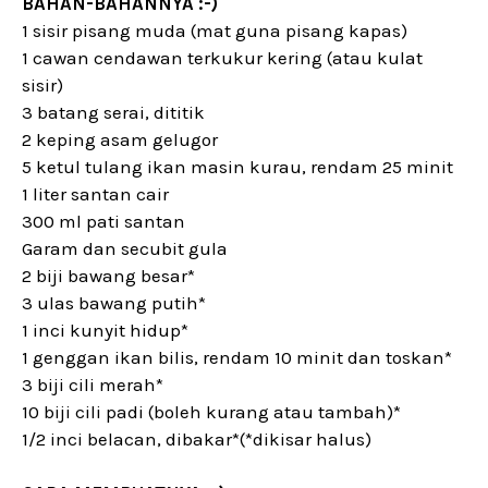
BAHAN-BAHANNYA :-)
1 sisir pisang muda (mat guna pisang kapas)
1 cawan cendawan terkukur kering (atau kulat
sisir)
3 batang serai, dititik
2 keping asam gelugor
5 ketul tulang ikan masin kurau, rendam 25 minit
1 liter santan cair
300 ml pati santan
Garam dan secubit gula
2 biji bawang besar*
3 ulas bawang putih*
1 inci kunyit hidup*
1 genggan ikan bilis, rendam 10 minit dan toskan*
3 biji cili merah*
10 biji cili padi (boleh kurang atau tambah)*
1/2 inci belacan, dibakar*(*dikisar halus)