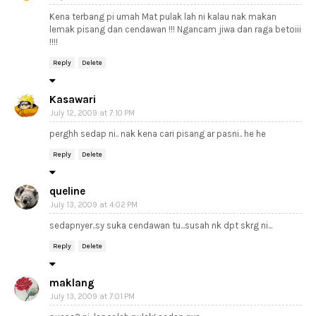
Kena terbang pi umah Mat pulak lah ni kalau nak makan
lemak pisang dan cendawan !!! Ngancam jiwa dan raga betoiii
!!!!
Reply
Delete
Kasawari
July 12, 2009 at 7:10 PM
perghh sedap ni.. nak kena cari pisang ar pasni.. he he
Reply
Delete
queline
July 13, 2009 at 4:02 PM
sedapnyer..sy suka cendawan tu...susah nk dpt skrg ni...
Reply
Delete
maklang
July 13, 2009 at 7:01 PM