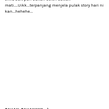
mati....Uikk...terpanjang menjela pulak story hari ni
kan...hehehe...