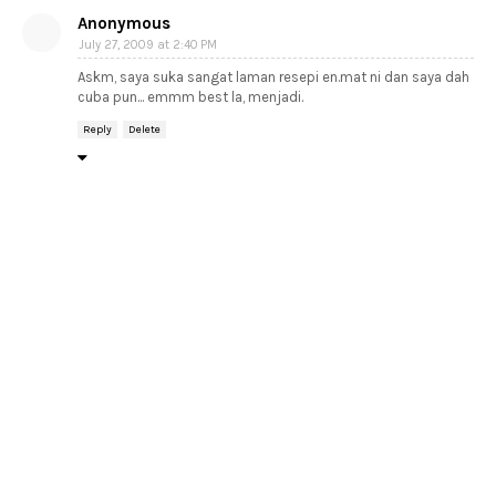
Anonymous
July 27, 2009 at 2:40 PM
Askm, saya suka sangat laman resepi en.mat ni dan saya dah
cuba pun... emmm best la, menjadi.
Reply
Delete