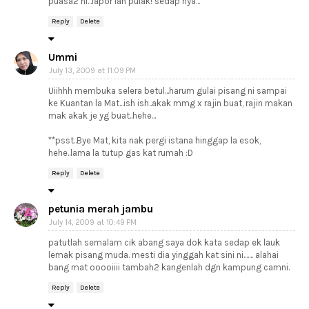
puasa2 ni...lapor lah pulak! sedap nya...
Reply
Delete
Ummi
July 13, 2009 at 11:09 PM
Uiihhh membuka selera betul...harum gulai pisang ni sampai
ke Kuantan la Mat...ish ish..akak mmg x rajin buat, rajin makan
mak akak je yg buat..hehe...
**psst..Bye Mat, kita nak pergi istana hinggap la esok,
hehe..lama la tutup gas kat rumah :D
Reply
Delete
petunia merah jambu
July 14, 2009 at 10:49 PM
patutlah semalam cik abang saya dok kata sedap ek lauk
lemak pisang muda. mesti dia yinggah kat sini ni....... alahai
bang mat ooooiiii tambah2 kangenlah dgn kampung camni.
Reply
Delete