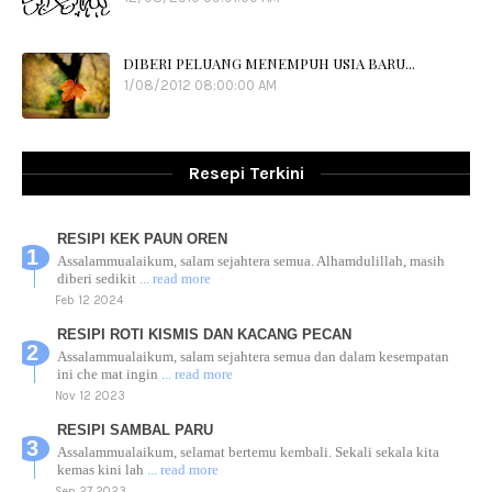
DIBERI PELUANG MENEMPUH USIA BARU...
1/08/2012 08:00:00 AM
Resepi Terkini
RESIPI KEK PAUN OREN
Assalammualaikum, salam sejahtera semua. Alhamdulillah, masih
diberi sedikit
... read more
Feb 12 2024
RESIPI ROTI KISMIS DAN KACANG PECAN
Assalammualaikum, salam sejahtera semua dan dalam kesempatan
ini che mat ingin
... read more
Nov 12 2023
RESIPI SAMBAL PARU
Assalammualaikum, selamat bertemu kembali. Sekali sekala kita
kemas kini lah
... read more
Sep 27 2023