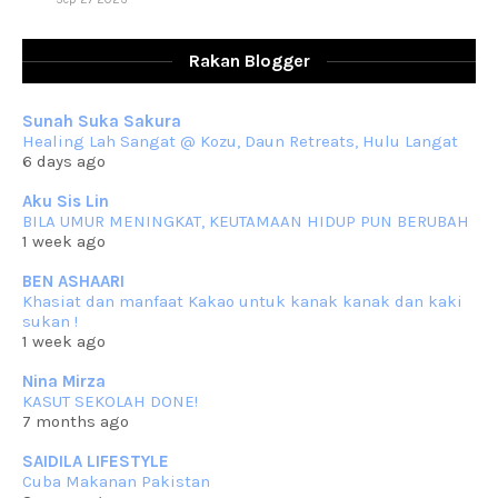
RESIPI AYAM TELUR MASIN
Assalammualaikum, salam sejahtera dan salam rindu untuk semua.
Rakan Blogger
Berkurun dah
... read more
Sep 10 2023
Sunah Suka Sakura
RESIPI KUIH KASWI KELEDEK UNGU
Healing Lah Sangat @ Kozu, Daun Retreats, Hulu Langat
Assalammualaikum, salam semua. Masih belum terlambat untuk che
6 days ago
mat ucapkan
... read more
Jun 30 2023
Aku Sis Lin
BILA UMUR MENINGKAT, KEUTAMAAN HIDUP PUN BERUBAH
RESIPI KURMA AYAM MERAH
1 week ago
Assalammualaikum, salam semua. Hari ni 4 Zulhijjah 1444 Hijrah,
tinggal tak
... read more
BEN ASHAARI
Jun 23 2023
Khasiat dan manfaat Kakao untuk kanak kanak dan kaki
sukan !
RESIPI SAMBAL PARU
1 week ago
Assalammualaikum, salam sejahtera semua. Lama betul che mat tak
kemas kini
... read more
Nina Mirza
Jun 20 2023
KASUT SEKOLAH DONE!
7 months ago
RESIPI PISANG MUDA MASAK LEMAK
Assalammualaikum, salam semua. Sebenarnya pisang muda masak
SAIDILA LIFESTYLE
lemak ni che mat
... read more
Cuba Makanan Pakistan
Mar 07 2023