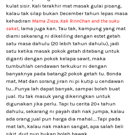
kulat sisir. Kali terakhir mat masak gulai pisang,
kalau tak silap bukan December tahun lepas masa
kehadiran
Mama Zieza, Kak RinnChan and the suku
sakat
, lama juga kan. Tau tak, kampung yang mat
diami sekarang ni dikeliling dengan estet getah
satu masa dahulu (20 lebih tahun dahulu), jadi
satu ketika masak pokok getah ditebang untuk
diganti dengan pokok kelapa sawit, maka
tumbuhlah cendawan terkukur ni dengan
banyaknya pada batang2 pokok getah tu. Bonda
mat, Mat dan sorang jiran ni pi kutip u cendawan
tu...Punya lah dapat banyak, sampai boleh buat
jual. Itu tak masuk yang dikeringkan untuk
digunakan jika perlu. Tapi tu cerita 20+ tahun
dahulu, sekarang ni payah dah nak jumpa, kalau
ada orang jual pun harga dia mahal....Tapi pada
mat lah, kalau nak makan sangat, apa salah beli
sikit, duit pun bukan boleh bawak