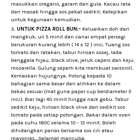
masukkan oregano, garam dan gula. Kacau rata
dan masak hingga sos pekat sedikit. Ketepikan
untuk kegunaan kemudian.
UNTUK PIZZA ROLL BUN:-
Keluarkan doh dari
mangkuk, uli 5 minit dan canai empat persegi
berukuran kurang lebih ( 14 x 12 ) inci. Tuang sos
tomato dan ratakan, tabur hirisan sosej, lada
benggala hijau, black olive, jeruk capers dan keju
mozarella. Gulung seperti kita membuat swissroll.
Kemaskan hujungnya. Potong kepada 10
bahagian sama besar dan alihkan ke dalam
bekas sesuai (mat guna paper cup berdiameter 5
inci). Biar lagi 40 minit hingga naik gebu. Tabur
sedikit keju, hirisan black olive dan sedikit sos
tomato pada setiap potongan. Bakar dalam oven
pada suhu 180C selama 10 - 12 minit. Boleh
dihidangkan panas bersama sos cili atau
mayonies...Selamat mancuba.