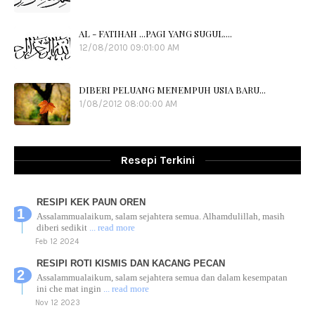
AL - FATIHAH ...PAGI YANG SUGUL....
12/08/2010 09:01:00 AM
DIBERI PELUANG MENEMPUH USIA BARU...
1/08/2012 08:00:00 AM
Resepi Terkini
RESIPI KEK PAUN OREN
Assalammualaikum, salam sejahtera semua. Alhamdulillah, masih
diberi sedikit
... read more
Feb 12 2024
RESIPI ROTI KISMIS DAN KACANG PECAN
Assalammualaikum, salam sejahtera semua dan dalam kesempatan
ini che mat ingin
... read more
Nov 12 2023