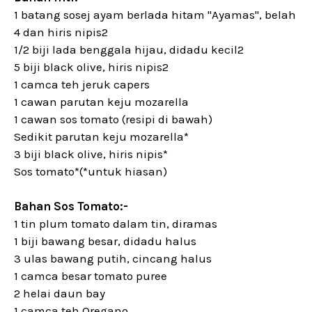
1 batang sosej ayam berlada hitam "Ayamas", belah
4 dan hiris nipis2
1/2 biji lada benggala hijau, didadu kecil2
5 biji black olive, hiris nipis2
1 camca teh jeruk capers
1 cawan parutan keju mozarella
1 cawan sos tomato (resipi di bawah)
Sedikit parutan keju mozarella*
3 biji black olive, hiris nipis*
Sos tomato*(*untuk hiasan)
Bahan Sos Tomato:-
1 tin plum tomato dalam tin, diramas
1 biji bawang besar, didadu halus
3 ulas bawang putih, cincang halus
1 camca besar tomato puree
2 helai daun bay
1 camca teh Oregano