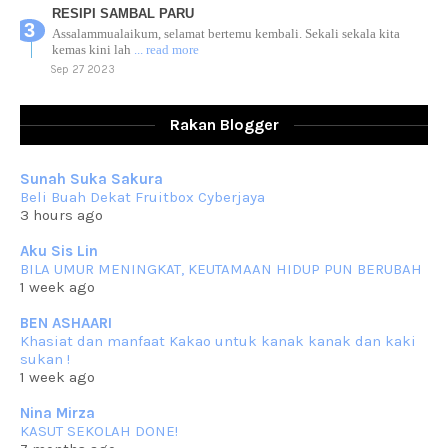
RESIPI SAMBAL PARU
Assalammualaikum, selamat bertemu kembali. Sekali sekala kita
kemas kini lah
... read more
Sep 27 2023
RESIPI AYAM TELUR MASIN
Assalammualaikum, salam sejahtera dan salam rindu untuk semua.
Rakan Blogger
Berkurun dah
... read more
Sep 10 2023
Sunah Suka Sakura
RESIPI KUIH KASWI KELEDEK UNGU
Beli Buah Dekat Fruitbox Cyberjaya
Assalammualaikum, salam semua. Masih belum terlambat untuk che
3 hours ago
mat ucapkan
... read more
Jun 30 2023
Aku Sis Lin
BILA UMUR MENINGKAT, KEUTAMAAN HIDUP PUN BERUBAH
RESIPI KURMA AYAM MERAH
1 week ago
Assalammualaikum, salam semua. Hari ni 4 Zulhijjah 1444 Hijrah,
tinggal tak
... read more
BEN ASHAARI
Jun 23 2023
Khasiat dan manfaat Kakao untuk kanak kanak dan kaki
sukan !
RESIPI SAMBAL PARU
1 week ago
Assalammualaikum, salam sejahtera semua. Lama betul che mat tak
kemas kini
... read more
Nina Mirza
Jun 20 2023
KASUT SEKOLAH DONE!