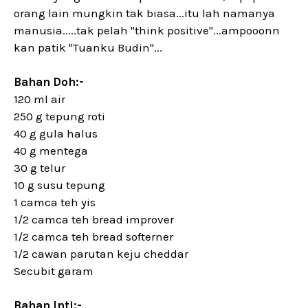
orang lain mungkin tak biasa...itu lah namanya
manusia.....tak pelah "think positive"...ampooonn
kan patik "Tuanku Budin"...
Bahan Doh:-
120 ml air
250 g tepung roti
40 g gula halus
40 g mentega
30 g telur
10 g susu tepung
1 camca teh yis
1/2 camca teh bread improver
1/2 camca teh bread softerner
1/2 cawan parutan keju cheddar
Secubit garam
Bahan Inti:-