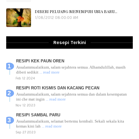
DIBERI PELUANG MENEMPUH USIA BARU...
1/08/2012 08:00:00 AM
Resepi Terkini
RESIPI KEK PAUN OREN
Assalammualaikum, salam sejahtera semua. Alhamdulillah, masih
diberi sedikit
... read more
Feb 12 2024
RESIPI ROTI KISMIS DAN KACANG PECAN
Assalammualaikum, salam sejahtera semua dan dalam kesempatan
ini che mat ingin
... read more
Nov 12 2023
RESIPI SAMBAL PARU
Assalammualaikum, selamat bertemu kembali. Sekali sekala kita
kemas kini lah
... read more
Sep 27 2023