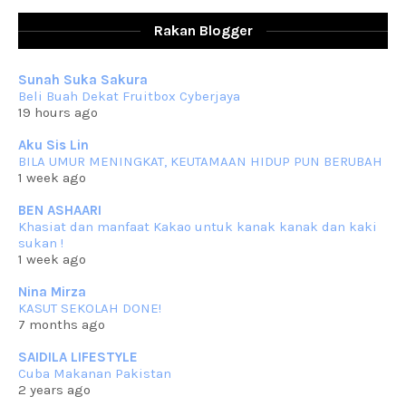
RESIPI AYAM TELUR MASIN
Assalammualaikum, salam sejahtera dan salam rindu untuk semua.
Rakan Blogger
Berkurun dah
... read more
Sep 10 2023
Sunah Suka Sakura
RESIPI KUIH KASWI KELEDEK UNGU
Beli Buah Dekat Fruitbox Cyberjaya
Assalammualaikum, salam semua. Masih belum terlambat untuk che
19 hours ago
mat ucapkan
... read more
Jun 30 2023
Aku Sis Lin
BILA UMUR MENINGKAT, KEUTAMAAN HIDUP PUN BERUBAH
RESIPI KURMA AYAM MERAH
1 week ago
Assalammualaikum, salam semua. Hari ni 4 Zulhijjah 1444 Hijrah,
tinggal tak
... read more
BEN ASHAARI
Jun 23 2023
Khasiat dan manfaat Kakao untuk kanak kanak dan kaki
sukan !
RESIPI SAMBAL PARU
1 week ago
Assalammualaikum, salam sejahtera semua. Lama betul che mat tak
kemas kini
... read more
Nina Mirza
Jun 20 2023
KASUT SEKOLAH DONE!
7 months ago
RESIPI PISANG MUDA MASAK LEMAK
Assalammualaikum, salam semua. Sebenarnya pisang muda masak
SAIDILA LIFESTYLE
lemak ni che mat
... read more
Cuba Makanan Pakistan
Mar 07 2023
2 years ago
RESIPI PECAL IKAN PARI