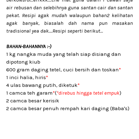
air rebusan dan selebihnya guna santan cair dan santan
pekat. Resipi agak mudah walaupun bahan2 kelihatan
agak banyak, biasalah dah nama pun masakan
tradisional yea dak....Resipi seperti berikut...
BAHAN-BAHANNYA :-)
1 kg nangka muda yang telah siap disiang dan
dipotong kiub
600 gram daging tetel, cuci bersih dan toskan
*
1 inci halia, hiris
*
4 ulas bawang putih, diketuk
*
1 camca teh garam
*
(
*direbus hingga tetel empuk
)
2 camca besar kerisik
2 camca besar penuh rempah kari daging (Baba's)