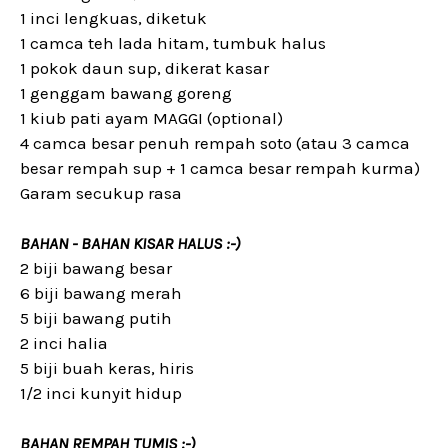
1 inci lengkuas, diketuk
1 camca teh lada hitam, tumbuk halus
1 pokok daun sup, dikerat kasar
1 genggam bawang goreng
1 kiub pati ayam MAGGI (optional)
4 camca besar penuh rempah soto (atau 3 camca
besar rempah sup + 1 camca besar rempah kurma)
Garam secukup rasa
BAHAN - BAHAN KISAR HALUS :-)
2 biji bawang besar
6 biji bawang merah
5 biji bawang putih
2 inci halia
5 biji buah keras, hiris
1/2 inci kunyit hidup
BAHAN REMPAH TUMIS :-)