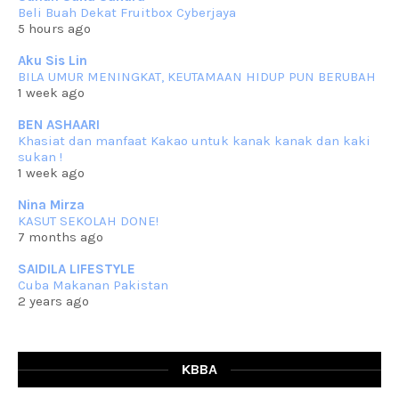
RESIPI KUIH KASWI KELEDEK UNGU
Beli Buah Dekat Fruitbox Cyberjaya
Assalammualaikum, salam semua. Masih belum terlambat untuk che
5 hours ago
mat ucapkan
... read more
Jun 30 2023
Aku Sis Lin
BILA UMUR MENINGKAT, KEUTAMAAN HIDUP PUN BERUBAH
RESIPI KURMA AYAM MERAH
1 week ago
Assalammualaikum, salam semua. Hari ni 4 Zulhijjah 1444 Hijrah,
tinggal tak
... read more
BEN ASHAARI
Jun 23 2023
Khasiat dan manfaat Kakao untuk kanak kanak dan kaki
sukan !
RESIPI SAMBAL PARU
1 week ago
Assalammualaikum, salam sejahtera semua. Lama betul che mat tak
kemas kini
... read more
Nina Mirza
Jun 20 2023
KASUT SEKOLAH DONE!
7 months ago
RESIPI PISANG MUDA MASAK LEMAK
Assalammualaikum, salam semua. Sebenarnya pisang muda masak
SAIDILA LIFESTYLE
lemak ni che mat
... read more
Cuba Makanan Pakistan
Mar 07 2023
2 years ago
RESIPI PECAL IKAN PARI
Assalammualaikum, salam semua dan selamat bertemu kembali.
Lama betul tak
... read more
Mar 02 2023
KBBA
RESIPI BAMIA KAMBING