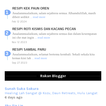
RESIPI KEK PAUN OREN
Assalammualaikum, salam sejahtera semua. Alhamdulillah, masih
diberi sedikit
... read more
Feb 12 2024
RESIPI ROTI KISMIS DAN KACANG PECAN
Assalammualaikum, salam sejahtera semua dan dalam kesempatan
ini che mat ingin
... read more
Nov 12 2023
RESIPI SAMBAL PARU
Assalammualaikum, selamat bertemu kembali. Sekali sekala kita
kemas kini lah
... read more
Sep 27 2023
RESIPI AYAM TELUR MASIN
Assalammualaikum, salam sejahtera dan salam rindu untuk semua.
Rakan Blogger
Berkurun dah
... read more
Sep 10 2023
Sunah Suka Sakura
RESIPI KUIH KASWI KELEDEK UNGU
Healing Lah Sangat @ Kozu, Daun Retreats, Hulu Langat
Assalammualaikum, salam semua. Masih belum terlambat untuk che
6 days ago
mat ucapkan
... read more
Jun 30 2023
Aku Sis Lin