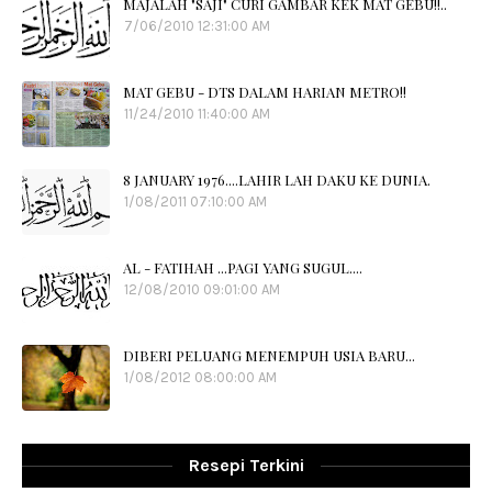
MAJALAH "SAJI" CURI GAMBAR KEK MAT GEBU!!..
7/06/2010 12:31:00 AM
MAT GEBU - DTS DALAM HARIAN METRO!!
11/24/2010 11:40:00 AM
8 JANUARY 1976....LAHIR LAH DAKU KE DUNIA.
1/08/2011 07:10:00 AM
AL - FATIHAH ...PAGI YANG SUGUL....
12/08/2010 09:01:00 AM
DIBERI PELUANG MENEMPUH USIA BARU...
1/08/2012 08:00:00 AM
Resepi Terkini