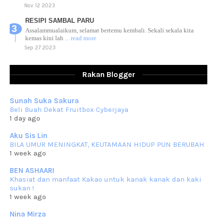
Nov 12 2023
RESIPI SAMBAL PARU
Assalammualaikum, selamat bertemu kembali. Sekali sekala kita
kemas kini lah
... read more
Sep 27 2023
RESIPI AYAM TELUR MASIN
Assalammualaikum, salam sejahtera dan salam rindu untuk semua.
Rakan Blogger
Berkurun dah
... read more
Sep 10 2023
Sunah Suka Sakura
RESIPI KUIH KASWI KELEDEK UNGU
Beli Buah Dekat Fruitbox Cyberjaya
Assalammualaikum, salam semua. Masih belum terlambat untuk che
1 day ago
mat ucapkan
... read more
Jun 30 2023
Aku Sis Lin
BILA UMUR MENINGKAT, KEUTAMAAN HIDUP PUN BERUBAH
RESIPI KURMA AYAM MERAH
1 week ago
Assalammualaikum, salam semua. Hari ni 4 Zulhijjah 1444 Hijrah,
tinggal tak
... read more
BEN ASHAARI
Jun 23 2023
Khasiat dan manfaat Kakao untuk kanak kanak dan kaki
sukan !
RESIPI SAMBAL PARU
1 week ago
Assalammualaikum, salam sejahtera semua. Lama betul che mat tak
kemas kini
... read more
Nina Mirza
Jun 20 2023