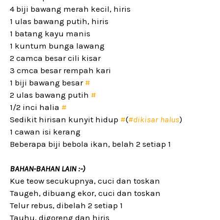
4 biji bawang merah kecil, hiris
1 ulas bawang putih, hiris
1 batang kayu manis
1 kuntum bunga lawang
2 camca besar cili kisar
3 cmca besar rempah kari
1 biji bawang besar
#
2 ulas bawang putih
#
1/2 inci halia
#
Sedikit hirisan kunyit hidup
#
(
#dikisar halus
)
1 cawan isi kerang
Beberapa biji bebola ikan, belah 2 setiap 1
BAHAN-BAHAN LAIN :-)
Kue teow secukupnya, cuci dan toskan
Taugeh, dibuang ekor, cuci dan toskan
Telur rebus, dibelah 2 setiap 1
Tauhu, digoreng dan hiris