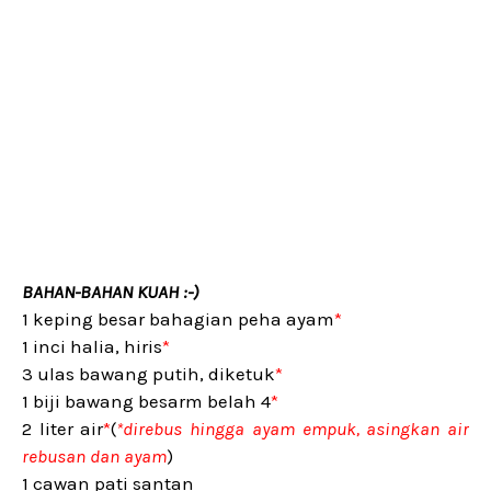
BAHAN-BAHAN KUAH :-)
1 keping besar bahagian peha ayam
*
1 inci halia, hiris
*
3 ulas bawang putih, diketuk
*
1 biji bawang besarm belah 4
*
2 liter air
*
(
*direbus hingga ayam empuk, asingkan air
rebusan dan ayam
)
1 cawan pati santan