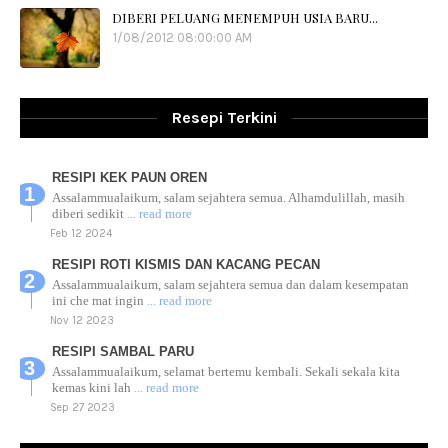
DIBERI PELUANG MENEMPUH USIA BARU...
1/08/2012 08:00:00 AM
Resepi Terkini
RESIPI KEK PAUN OREN
Assalammualaikum, salam sejahtera semua. Alhamdulillah, masih
diberi sedikit
... read more
Feb 12 2024
RESIPI ROTI KISMIS DAN KACANG PECAN
Assalammualaikum, salam sejahtera semua dan dalam kesempatan
ini che mat ingin
... read more
Nov 12 2023
RESIPI SAMBAL PARU
Assalammualaikum, selamat bertemu kembali. Sekali sekala kita
kemas kini lah
... read more
Sep 27 2023
RESIPI AYAM TELUR MASIN