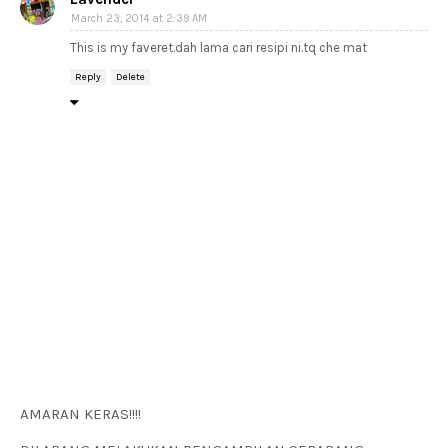
March 23, 2014 at 2:39 AM
This is my faveret.dah lama cari resipi ni.tq che mat
Reply
Delete
AMARAN KERAS!!!!