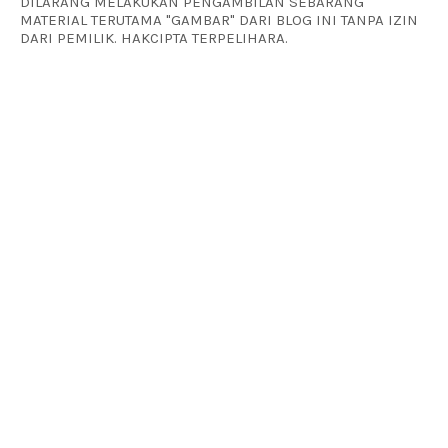
DILARANG MELAKUKAN PENGAMBILAN SEBARANG
MATERIAL TERUTAMA "GAMBAR" DARI BLOG INI TANPA IZIN
DARI PEMILIK. HAKCIPTA TERPELIHARA.