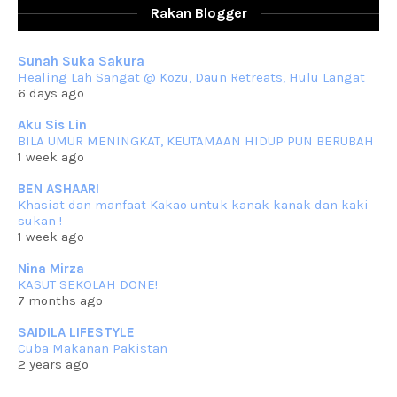
Assalammualaikum, salam sejahtera dan salam rindu untuk semua.
Rakan Blogger
Berkurun dah
... read more
Sep 10 2023
Sunah Suka Sakura
RESIPI KUIH KASWI KELEDEK UNGU
Healing Lah Sangat @ Kozu, Daun Retreats, Hulu Langat
Assalammualaikum, salam semua. Masih belum terlambat untuk che
6 days ago
mat ucapkan
... read more
Jun 30 2023
Aku Sis Lin
BILA UMUR MENINGKAT, KEUTAMAAN HIDUP PUN BERUBAH
RESIPI KURMA AYAM MERAH
1 week ago
Assalammualaikum, salam semua. Hari ni 4 Zulhijjah 1444 Hijrah,
tinggal tak
... read more
BEN ASHAARI
Jun 23 2023
Khasiat dan manfaat Kakao untuk kanak kanak dan kaki
sukan !
RESIPI SAMBAL PARU
1 week ago
Assalammualaikum, salam sejahtera semua. Lama betul che mat tak
kemas kini
... read more
Nina Mirza
Jun 20 2023
KASUT SEKOLAH DONE!
7 months ago
RESIPI PISANG MUDA MASAK LEMAK
Assalammualaikum, salam semua. Sebenarnya pisang muda masak
SAIDILA LIFESTYLE
lemak ni che mat
... read more
Cuba Makanan Pakistan
Mar 07 2023
2 years ago
RESIPI PECAL IKAN PARI
Assalammualaikum, salam semua dan selamat bertemu kembali.