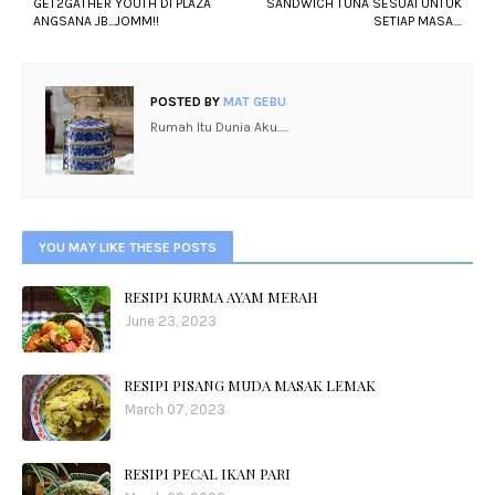
GET2GATHER YOUTH DI PLAZA
SANDWICH TUNA SESUAI UNTUK
ANGSANA JB...JOMM!!
SETIAP MASA....
POSTED BY
MAT GEBU
Rumah Itu Dunia Aku.....
YOU MAY LIKE THESE POSTS
RESIPI KURMA AYAM MERAH
June 23, 2023
RESIPI PISANG MUDA MASAK LEMAK
March 07, 2023
RESIPI PECAL IKAN PARI