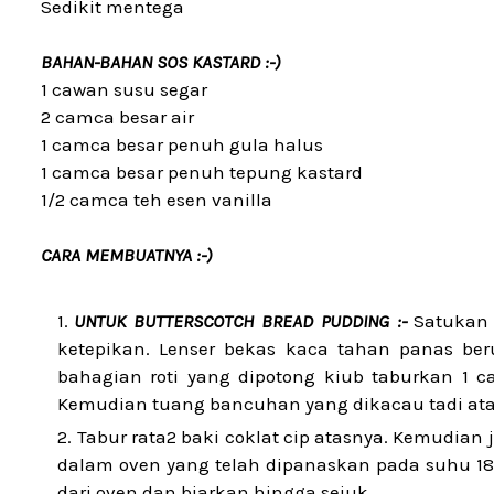
Sedikit mentega
BAHAN-BAHAN SOS KASTARD :-)
1 cawan susu segar
2 camca besar air
1 camca besar penuh gula halus
1 camca besar penuh tepung kastard
1/2 camca teh esen vanilla
CARA MEMBUATNYA :-)
UNTUK BUTTERSCOTCH BREAD PUDDING :-
Satukan 
ketepikan. Lenser bekas kaca tahan panas ber
bahagian roti yang dipotong kiub taburkan 1 c
Kemudian tuang bancuhan yang dikacau tadi atas r
Tabur rata2 baki coklat cip atasnya. Kemudia
dalam oven yang telah dipanaskan pada suhu 180
dari oven dan biarkan hingga sejuk.