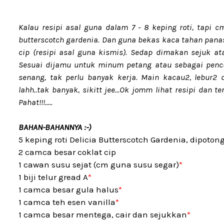
Kalau resipi asal guna dalam 7 - 8 keping roti, tapi cm
butterscotch gardenia. Dan guna bekas kaca tahan panas 
cip (resipi asal guna kismis). Sedap dimakan sejuk 
Sesuai dijamu untuk minum petang atau sebagai pencuc
senang, tak perlu banyak kerja. Main kacau2, lebur2 
lahh..tak banyak, sikitt jee...Ok jomm lihat resipi dan 
Pahat!!!.....
BAHAN-BAHANNYA :-)
5 keping roti Delicia Butterscotch Gardenia, dipoton
2 camca besar coklat cip
1 cawan susu sejat (cm guna susu segar)
*
1 biji telur gread A
*
1 camca besar gula halus
*
1 camca teh esen vanilla
*
1 camca besar mentega, cair dan sejukkan
*