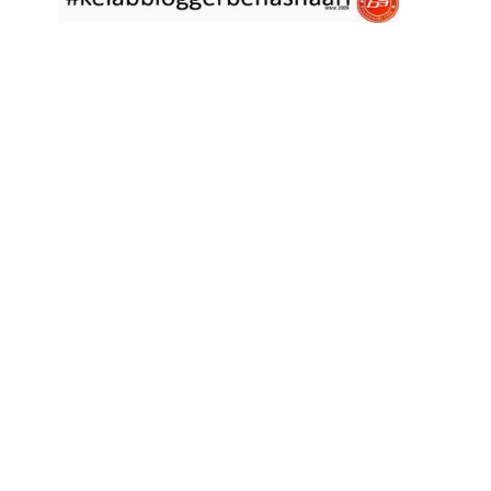
asyik hujan saja di
... read more
Jan 29 2023
RESIPI ASAM LAKSA PULAU PINANG
Assalammualaikum, salam semua. Dua tiga hari ni che mat rasa
tak berapa nak
... read more
Jan 17 2023
RESIPI KERABU BABAT SAMA TAUGE
Assalammualaikum, salam sejahtera semua. Hari ni che mat curi
sedikit masa
... read more
Jan 12 2023
RESIPI LONTONG KUAH LODEH
Assalammualaikum, salam sejahtera semua dan selamat tahun
baru 2023 bersamaan 8
... read more
Jan 01 2023
RESIPI KERABU JANTUNG PISANG ALA NYONYA
Assalammualaikum, salam semua. Hari ni pakcik dalam mood
memasak yang mudah2
... read more
Aug 25 2022
RESIPI ACAR IKAN MASIN
Assalammualaikum, salam semua. Sebelum che mat mulakan
menulis resipi hari ini,
... read more