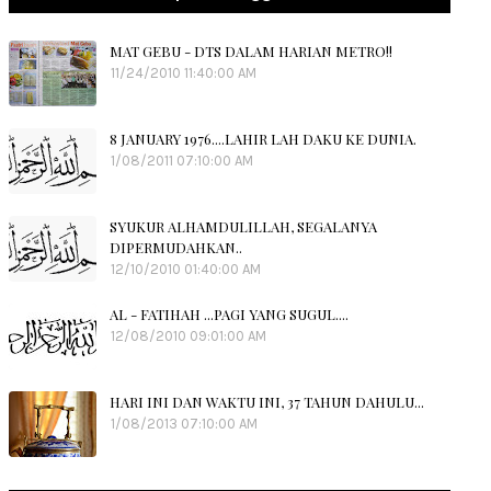
MAT GEBU - DTS DALAM HARIAN METRO!!
11/24/2010 11:40:00 AM
8 JANUARY 1976....LAHIR LAH DAKU KE DUNIA.
1/08/2011 07:10:00 AM
SYUKUR ALHAMDULILLAH, SEGALANYA
DIPERMUDAHKAN..
12/10/2010 01:40:00 AM
AL - FATIHAH ...PAGI YANG SUGUL....
12/08/2010 09:01:00 AM
HARI INI DAN WAKTU INI, 37 TAHUN DAHULU...
1/08/2013 07:10:00 AM