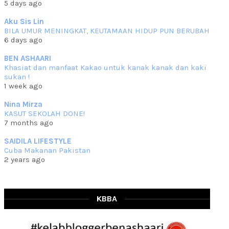
5 days ago
che mat ucapkan
... read more
Jun 30 2023
Aku Sis Lin
BILA UMUR MENINGKAT, KEUTAMAAN HIDUP PUN BERUBAH
RESIPI KURMA AYAM MERAH
6 days ago
Assalammualaikum, salam semua. Hari ni 4 Zulhijjah 1444 Hijrah,
tinggal tak
... read more
BEN ASHAARI
Jun 23 2023
Khasiat dan manfaat Kakao untuk kanak kanak dan kaki
sukan !
RESIPI SAMBAL PARU
1 week ago
Assalammualaikum, salam sejahtera semua. Lama betul che mat tak
kemas kini
... read more
Nina Mirza
Jun 20 2023
KASUT SEKOLAH DONE!
7 months ago
RESIPI PISANG MUDA MASAK LEMAK
Assalammualaikum, salam semua. Sebenarnya pisang muda masak
SAIDILA LIFESTYLE
lemak ni che mat
... read more
Cuba Makanan Pakistan
Mar 07 2023
2 years ago
RESIPI PECAL IKAN PARI
Assalammualaikum, salam semua dan selamat bertemu kembali.
Lama betul tak
... read more
Mar 02 2023
KBBA
RESIPI BAMIA KAMBING
Assalammualaikum, salam Ahad semua. Dah beberapa hari cuaca