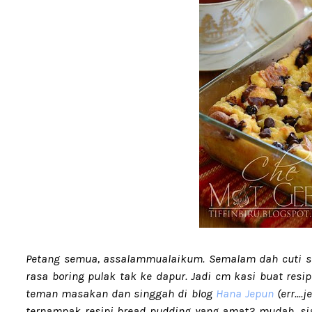
Petang semua, assalammualaikum. Semalam dah cuti seha
rasa boring pulak tak ke dapur. Jadi cm kasi buat resipi
teman masakan dan singgah di blog
Hana Jepun
(err...
ternampak resipi bread pudding yang amat2 mudah, siap