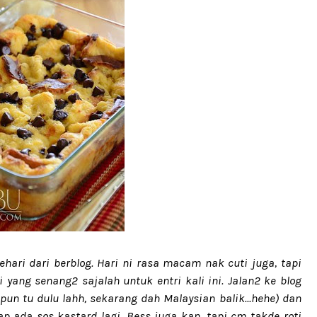
ri dari berblog. Hari ni rasa macam nak cuti juga, tapi
 yang senang2 sajalah untuk entri kali ini. Jalan2 ke blog
.jepun tu dulu lahh, sekarang dah Malaysian balik...hehe) dan
 ada sos kastard lagi. Bess juga kan, tapi cm takde roti