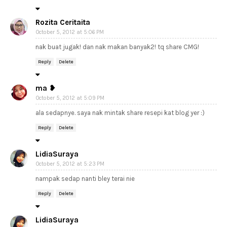
Rozita Ceritaita
October 5, 2012 at 5:06 PM
nak buat jugak! dan nak makan banyak2! tq share CMG!
Reply
Delete
ma ❥
October 5, 2012 at 5:09 PM
ala sedapnye. saya nak mintak share resepi kat blog yer :)
Reply
Delete
LidiaSuraya
October 5, 2012 at 5:23 PM
nampak sedap nanti bley terai nie
Reply
Delete
LidiaSuraya