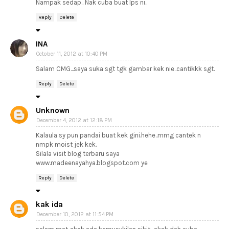
Nampak sedap.. Nak cuba buat lps ni..
Reply
Delete
INA
October 11, 2012 at 10:40 PM
Salam CMG...saya suka sgt tgk gambar kek nie..cantikkk sgt.
Reply
Delete
Unknown
December 4, 2012 at 12:18 PM
Kalaula sy pun pandai buat kek gini.hehe..mmg cantek n
nmpk moist jek kek.
Silala visit blog terbaru saya
www.madeenayahya.blogspot.com ye
Reply
Delete
kak ida
December 10, 2012 at 11:54 PM