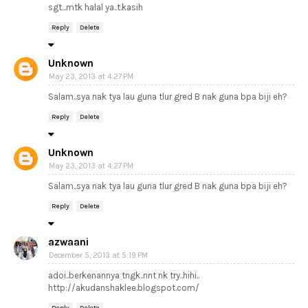
sgt...mtk halal ya..t.kasih
Reply
Delete
Unknown
May 23, 2013 at 4:27 PM
Salam..sya nak tya lau guna tlur gred B nak guna bpa biji eh?
Reply
Delete
Unknown
May 23, 2013 at 4:27 PM
Salam..sya nak tya lau guna tlur gred B nak guna bpa biji eh?
Reply
Delete
azwaani
December 5, 2013 at 5:19 PM
adoi..berkenannya tngk..nnt nk try..hihi..
http://akudanshaklee.blogspot.com/