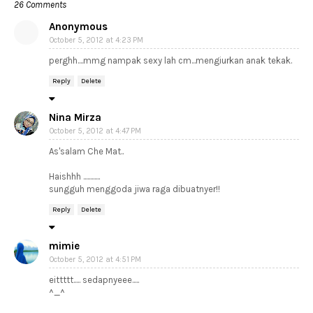
26 Comments
Anonymous
October 5, 2012 at 4:23 PM
perghh....mmg nampak sexy lah cm...mengiurkan anak tekak.
Reply
Delete
Nina Mirza
October 5, 2012 at 4:47 PM
As'salam Che Mat..
Haishhh ............
sungguh menggoda jiwa raga dibuatnyer!!
Reply
Delete
mimie
October 5, 2012 at 4:51 PM
eittttt..... sedapnyeee.....
^_^