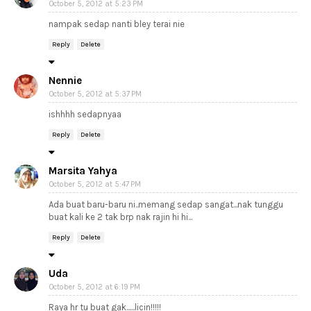
October 5, 2012 at 5:23 PM
nampak sedap nanti bley terai nie
Reply
Delete
Nennie
October 5, 2012 at 5:37 PM
ishhhh sedapnyaa
Reply
Delete
Marsita Yahya
October 5, 2012 at 5:47 PM
Ada buat baru-baru ni..memang sedap sangat...nak tunggu
buat kali ke 2 tak brp nak rajin hi hi...
Reply
Delete
Uda
October 5, 2012 at 6:19 PM
Raya hr tu buat gak......licin!!!!!