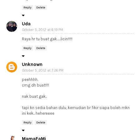
Reply
Delete
Uda
October 5, 2012 at 6:19 PM
Raya hr tu buat gak......licin!!!!!
Reply
Delete
Unknown
October 5, 2012 at 7:26 PM
peehhhh.
cmg dh buat!!!!
nak buat gak..
tapi kn sedia bahan dulu, kemudian br fikir siapa boleh mkn
ini kek.. hehereeee
Reply
Delete
MamaFaMi