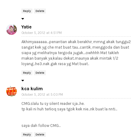
Reply
Delete
Yatie
October 5, 2012 at 4:51 PM
Akhirnyaaaaaa....penantian akak berakhir, mmng akak tunggu2
sangat kek yg che mat buat tau...cantik, menggoda dan buat
siapa yg melihatnya tergoda jugak....owhhhh Mat takleh
makan banyak ya,kalau dekat..maunya akak mintak 1/2
loyang...he3..nak gak rasa yg Mat buat..
Reply
Delete
kca kulim
October 5, 2012 at 5:03 PM
CMG.slalu tu sy silent reader sja...he.
tp kali ni huh terlioq saya tgok kek nie...nk buat la nnti...
saya dah follow CMG...
Reply
Delete