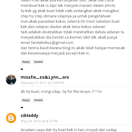
salam mat..akak ada kemusykilan sikit ..akak dah cuba
membuat kek ni..tapi tak menjadi macam dalam photo
tu..kek yg akak buat tidak naik..sedangkan akak mengikut
step by step..dimana silapnya ya..untuk pengetahuan
mat..akak panaskan kukus selama 20 minit sebelum buat
kek..dan selepas diadun akak terus kukus adunan
tadi..adakah disebabkan tidak merehatkan dahulu adunan tu
menyebabkan dia bentat..ce komen sikit dik. akak punya
email faridahidrus@gmail.com
dan terima kasih kerana blog ini..akak telah belajar memasak
dan kesemuanya menjadi except kek ni..
Reply
Delete
missfie_za&Lynn_are
February 17, 2013 at 2:08 PM
dh try buat.. mmg sdap.. tq for the recipe.. (^.^)v
Reply
Delete
cikteddy
May 20, 2013 at 8:57 PM
Assalam..saya dah try buat kek ni hari...mnjadi dan sedap