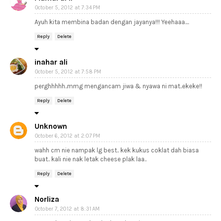
October 5, 2012 at 7:34 PM
Ayuh kita membina badan dengan jayanya!!! Yeehaaa....
Reply
Delete
inahar ali
October 5, 2012 at 7:58 PM
perghhhhh..mmg mengancam jiwa & nyawa ni mat..ekeke!!
Reply
Delete
Unknown
October 6, 2012 at 2:07 PM
wahh cm nie nampak lg best.. kek kukus coklat dah biasa
buat.. kali nie nak letak cheese plak laa..
Reply
Delete
Norliza
October 7, 2012 at 8:31 AM