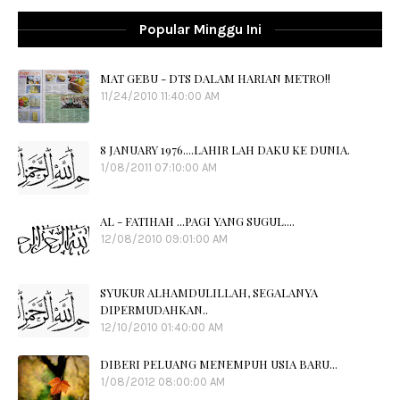
Popular Minggu Ini
MAT GEBU - DTS DALAM HARIAN METRO!!
11/24/2010 11:40:00 AM
8 JANUARY 1976....LAHIR LAH DAKU KE DUNIA.
1/08/2011 07:10:00 AM
AL - FATIHAH ...PAGI YANG SUGUL....
12/08/2010 09:01:00 AM
SYUKUR ALHAMDULILLAH, SEGALANYA
DIPERMUDAHKAN..
12/10/2010 01:40:00 AM
DIBERI PELUANG MENEMPUH USIA BARU...
1/08/2012 08:00:00 AM