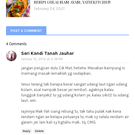
RESIPI GULAI SIAM AYAM, YATIEKITCHEN
February 24, 2021
POST A COMMENT
4 Comments
Seri Kandi Tanah Jauhar
October 10, 2012 at 2:18 PM
jangan pengsan dulu Cik Mat, hehehe. Masakan kampung ni
memang masak lemaklah yg sedapkan..
terus terang tak berapa kenal sangat udang laut ngan udang
kolam, asal nampak besar jer rembat.. agaknya kalau
longgok banyak2 tu yg udang kolam ye, kalau sikit2 tu udang
laut.. errr..
rajinnya Mak Yah siang rebung tu, tak tahu pulak nak kena
rendam ngan air kelapa petuanya tu, mak sy selalu rendam air
garam jer, lain kali sy bgtahu mak.. tq, CMG.
Reply
Delete