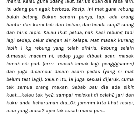
manis. Kalau guna udang laut, serius kuah dia rasa lain.
Isi udang pun agak berbeza. Resipi ini mat guna rebung
buluh betong. Bukan sendiri punya, tapi ada orang
hantar dan kami beli dari beliau, dan bonda siap2 siang
dan hiris nipis. Kalau ikut petua, nak kasi rebung tadi
lagi sedap, celur dengan air kelapa. Mat masak kurang
lebih 1 kg rebung yang telah dihiris. Rebung selain
dimasak macam ni, sedap juga dibuat acar, masak
lemak cili padi (errrr....masak lemak lagi...pengggsannn)
dan juga dicampur dalam asam pedas (yang ni mat
belum test lagi). Selain itu, ia juga sesuai dijeruk, cuma
tak semua orang makan. Sebab bau dia ada sikit
kuat.....kalau tak iye2, sampai melekat di celah2 jari dan
kuku anda keharuman dia...Ok jommm kita lihat resipi,
alaa yang biasa2 ajee tak susah mana pun...