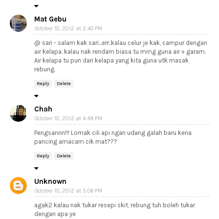
Mat Gebu
October 10, 2012 at 2:40 PM
@ sari - salam kak sari...err..kalau celur je kak, campur dengan
air kelapa. kalau nak rendam biasa tu mmg guna air + garam.
Air kelapa tu pun dari kelapa yang kita guna utk masak
rebung.
Reply
Delete
Chah
October 10, 2012 at 4:48 PM
Pengsannn!!! Lomak cili api ngan udang galah baru kena
pancing amacam cik mat???
Reply
Delete
Unknown
October 10, 2012 at 5:06 PM
agak2 kalau nak tukar resepi skit, rebung tuh boleh tukar
dengan apa ye