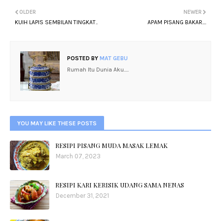
OLDER
NEWER
KUIH LAPIS SEMBILAN TINGKAT..
APAM PISANG BAKAR....
POSTED BY
MAT GEBU
Rumah Itu Dunia Aku.....
YOU MAY LIKE THESE POSTS
RESIPI PISANG MUDA MASAK LEMAK
March 07, 2023
RESIPI KARI KERISIK UDANG SAMA NENAS
December 31, 2021