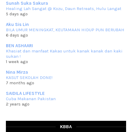
Sunah Suka Sakura
RESIPI KUIH KASWI KELEDEK UNGU
Healing Lah Sangat @ Kozu, Daun Retreats, Hulu Langat
Assalammualaikum, salam semua. Masih belum terlambat untuk che
5 days ago
mat ucapkan
... read more
Jun 30 2023
Aku Sis Lin
BILA UMUR MENINGKAT, KEUTAMAAN HIDUP PUN BERUBAH
RESIPI KURMA AYAM MERAH
6 days ago
Assalammualaikum, salam semua. Hari ni 4 Zulhijjah 1444 Hijrah,
tinggal tak
... read more
BEN ASHAARI
Jun 23 2023
Khasiat dan manfaat Kakao untuk kanak kanak dan kaki
sukan !
RESIPI SAMBAL PARU
1 week ago
Assalammualaikum, salam sejahtera semua. Lama betul che mat tak
kemas kini
... read more
Nina Mirza
Jun 20 2023
KASUT SEKOLAH DONE!
7 months ago
RESIPI PISANG MUDA MASAK LEMAK
Assalammualaikum, salam semua. Sebenarnya pisang muda masak
SAIDILA LIFESTYLE
lemak ni che mat
... read more
Cuba Makanan Pakistan
Mar 07 2023
2 years ago
RESIPI PECAL IKAN PARI
Assalammualaikum, salam semua dan selamat bertemu kembali.
Lama betul tak
... read more
Mar 02 2023
KBBA