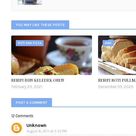
YOU MAY LIKE THESE POSTS
ROTI DAN PIZZA
IKAN
RESIPI BUN KELEDEK OREN
RESIPI ROTI PULLM
February 25, 2021
December 05, 2020
POST A COMMENT
12 Comments
Unknown
August 8, 2011 at 5:52 PM