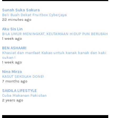
Sep 10 2023
Sunah Suka Sakura
RESIPI KUIH KASWI KELEDEK UNGU
Beli Buah Dekat Fruitbox Cyberjaya
Assalammualaikum, salam semua. Masih belum terlambat untuk
22 minutes ago
che mat ucapkan
... read more
Jun 30 2023
Aku Sis Lin
BILA UMUR MENINGKAT, KEUTAMAAN HIDUP PUN BERUBAH
RESIPI KURMA AYAM MERAH
1 week ago
Assalammualaikum, salam semua. Hari ni 4 Zulhijjah 1444 Hijrah,
tinggal tak
... read more
BEN ASHAARI
Jun 23 2023
Khasiat dan manfaat Kakao untuk kanak kanak dan kaki
sukan !
RESIPI SAMBAL PARU
1 week ago
Assalammualaikum, salam sejahtera semua. Lama betul che mat tak
kemas kini
... read more
Nina Mirza
Jun 20 2023
KASUT SEKOLAH DONE!
7 months ago
RESIPI PISANG MUDA MASAK LEMAK
Assalammualaikum, salam semua. Sebenarnya pisang muda masak
SAIDILA LIFESTYLE
lemak ni che mat
... read more
Cuba Makanan Pakistan
Mar 07 2023
2 years ago
RESIPI PECAL IKAN PARI
Assalammualaikum, salam semua dan selamat bertemu kembali.
Lama betul tak
... read more