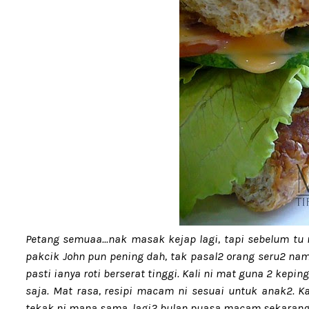
Petang semuaa...nak masak kejap lagi, tapi sebelum tu m
pakcik John pun pening dah, tak pasal2 orang seru2 nama
pasti ianya roti berserat tinggi. Kali ni mat guna 2 kep
saja. Mat rasa, resipi macam ni sesuai untuk anak2. 
tekak ni mana sama, lagi2 bulan puasa macam sekarang ni.