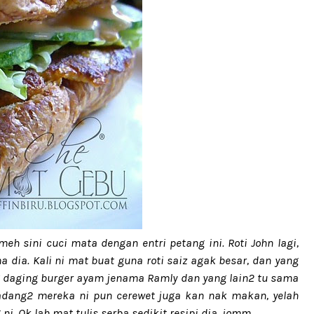
eh sini cuci mata dengan entri petang ini. Roti John lagi,
 dia. Kali ni mat buat guna roti saiz agak besar, dan yang
ing daging burger ayam jenama Ramly dan yang lain2 tu sama
Kadang2 mereka ni pun cerewet juga kan nak makan, yelah
 Ok lah mat tulis serba sedikit resipi dia, jomm..