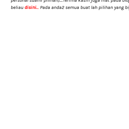
personal suami pilihan)....Terima kasih juga mat pada blo
beliau
disini.
..
Pada anda2 semua buat lah pilihan yang bij