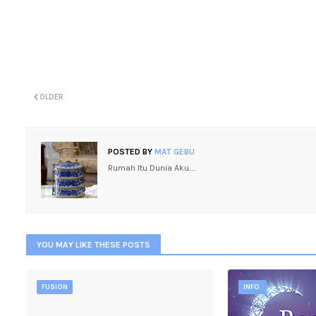
OLDER
POSTED BY
MAT GEBU
Rumah Itu Dunia Aku.....
YOU MAY LIKE THESE POSTS
FUSION
INFO.