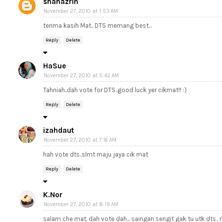
shahazrin
November 27, 2010 at 1:53 AM
terima kasih Mat.. DTS memang best...
Reply
Delete
HaSue
November 27, 2010 at 5:42 AM
Tahniah..dah vote for DTS..good luck yer cikmat!! :)
Reply
Delete
izahdaut
November 27, 2010 at 7:16 AM
hah vote dts..slmt maju jaya cik mat
Reply
Delete
K.Nor
November 27, 2010 at 8:19 AM
salam che mat, dah vote dah... saingan sengit gak tu utk dts..