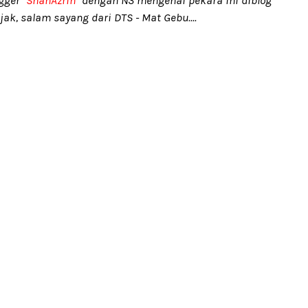
gger "
ShahAzrin
" dengan N3 mengenai pekara ini diblog
ak, salam sayang dari DTS - Mat Gebu....