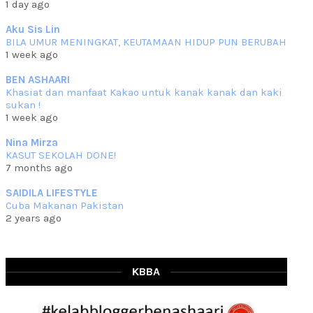
1 day ago
che mat ucapkan
... read more
Jun 30 2023
Aku Sis Lin
BILA UMUR MENINGKAT, KEUTAMAAN HIDUP PUN BERUBAH
RESIPI KURMA AYAM MERAH
1 week ago
Assalammualaikum, salam semua. Hari ni 4 Zulhijjah 1444 Hijrah,
tinggal tak
... read more
BEN ASHAARI
Jun 23 2023
Khasiat dan manfaat Kakao untuk kanak kanak dan kaki
sukan !
RESIPI SAMBAL PARU
1 week ago
Assalammualaikum, salam sejahtera semua. Lama betul che mat tak
kemas kini
... read more
Nina Mirza
Jun 20 2023
KASUT SEKOLAH DONE!
7 months ago
RESIPI PISANG MUDA MASAK LEMAK
Assalammualaikum, salam semua. Sebenarnya pisang muda masak
SAIDILA LIFESTYLE
lemak ni che mat
... read more
Cuba Makanan Pakistan
Mar 07 2023
2 years ago
RESIPI PECAL IKAN PARI
Assalammualaikum, salam semua dan selamat bertemu kembali.
Lama betul tak
... read more
Mar 02 2023
KBBA
RESIPI BAMIA KAMBING
Assalammualaikum, salam Ahad semua. Dah beberapa hari cuaca