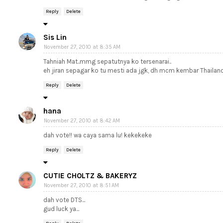
Reply
Delete
Sis Lin
November 27, 2010 at 8:35 AM
Tahniah Mat..mmg sepatutnya ko tersenarai..
eh jiran sepagar ko tu mesti ada jgk, dh mcm kembar Thailan
Reply
Delete
hana
November 27, 2010 at 8:42 AM
dah vote!! wa caya sama lu! kekekeke
Reply
Delete
CUTIE CHOLTZ & BAKERYZ
November 27, 2010 at 8:51 AM
dah vote DTS...
gud luck ya...