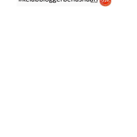
asyik hujan saja di
... read more
Jan 29 2023
RESIPI ASAM LAKSA PULAU PINANG
Assalammualaikum, salam semua. Dua tiga hari ni che mat rasa
tak berapa nak
... read more
Jan 17 2023
RESIPI KERABU BABAT SAMA TAUGE
Assalammualaikum, salam sejahtera semua. Hari ni che mat curi
sedikit masa
... read more
Jan 12 2023
RESIPI LONTONG KUAH LODEH
Assalammualaikum, salam sejahtera semua dan selamat tahun
baru 2023 bersamaan 8
... read more
Jan 01 2023
RESIPI KERABU JANTUNG PISANG ALA NYONYA
Assalammualaikum, salam semua. Hari ni pakcik dalam mood
memasak yang mudah2
... read more
Aug 25 2022
RESIPI ACAR IKAN MASIN
Assalammualaikum, salam semua. Sebelum che mat mulakan
menulis resipi hari ini,
... read more