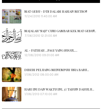
MAT GEBU - DTS DALAM HARIAN METRO!!
11/24/2010 11:40:00 AM
MAJALAH "SAJI" CURI GAMBAR KEK MAT GEBU!!..
7/06/2010 12:31:00 AM
AL - FATIHAH ...PAGI YANG SUGUL....
12/08/2010 09:01:00 AM
DIBERI PELUANG MENEMPUH USIA BARU...
1/08/2012 08:00:00 AM
HARI INI DAN WAKTU INI, 37 TAHUN DAHULU...
1/08/2013 07:10:00 AM