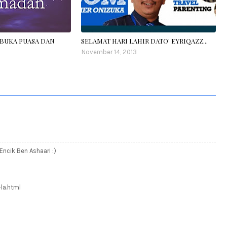
BUKA PUASA DAN
SELAMAT HARI LAHIR DATO' EYRIQAZZ...
November 14, 2013
ncik Ben Ashaari :)
la.html