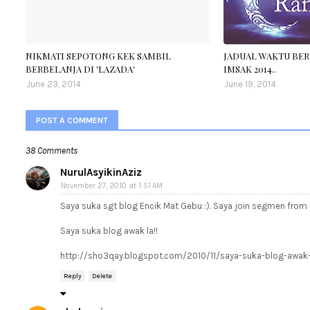
NIKMATI SEPOTONG KEK SAMBIL
JADUAL WAKTU BER
BERBELANJA DI 'LAZADA'
IMSAK 2014..
June 23, 2014
June 19, 2014
POST A COMMENT
38 Comments
NurulAsyikinAziz
November 27, 2010 at 1:51 AM
Saya suka sgt blog Encik Mat Gebu :). Saya join segmen from E
Saya suka blog awak la!!
http://sho3qay.blogspot.com/2010/11/saya-suka-blog-awak-
Reply
Delete