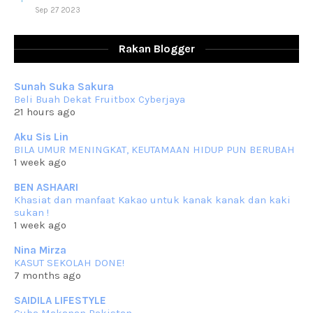
Sep 27 2023
RESIPI AYAM TELUR MASIN
Assalammualaikum, salam sejahtera dan salam rindu untuk semua.
Rakan Blogger
Berkurun dah
... read more
Sep 10 2023
Sunah Suka Sakura
RESIPI KUIH KASWI KELEDEK UNGU
Beli Buah Dekat Fruitbox Cyberjaya
Assalammualaikum, salam semua. Masih belum terlambat untuk che
21 hours ago
mat ucapkan
... read more
Jun 30 2023
Aku Sis Lin
BILA UMUR MENINGKAT, KEUTAMAAN HIDUP PUN BERUBAH
RESIPI KURMA AYAM MERAH
1 week ago
Assalammualaikum, salam semua. Hari ni 4 Zulhijjah 1444 Hijrah,
tinggal tak
... read more
BEN ASHAARI
Jun 23 2023
Khasiat dan manfaat Kakao untuk kanak kanak dan kaki
sukan !
RESIPI SAMBAL PARU
1 week ago
Assalammualaikum, salam sejahtera semua. Lama betul che mat tak
kemas kini
... read more
Nina Mirza
Jun 20 2023
KASUT SEKOLAH DONE!
7 months ago
RESIPI PISANG MUDA MASAK LEMAK
Assalammualaikum, salam semua. Sebenarnya pisang muda masak
SAIDILA LIFESTYLE
lemak ni che mat
... read more
Cuba Makanan Pakistan