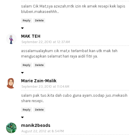
salam Cik Mat,sya azezah,mtk izin nk amek resepi kek lapis
bluberi..makaseehhh...
Reply
Delete
MAK TEH
September 22, 2010 at 12:37 AM
assalamualaykum cik mat,x terlambat kan utk mak teh
mengucapkan selamat hari raya aidil fitri ya.
Reply
Delete
Marie Zain-Malik
September 23, 2010 at 11:04 AM
salam pak tuo..kita dah cubo guna ayam..sodap juo..mekasih
share resepi..
Reply
Delete
manik2beads
August 22, 2012 at 8:54 PM