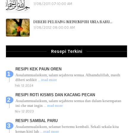
1/08/2011 07:10:00 AM
DIBERI PELUANG MENEMPUH USIA BARU...
1/08/2012 08:00:00 AM
Resepi Terkini
RESIPI KEK PAUN OREN
Assalammualaikum, salam sejahtera semua. Alhamdulillah, masih
diberi sedikit
... read more
Feb 12 2024
RESIPI ROTI KISMIS DAN KACANG PECAN
Assalammualaikum, salam sejahtera semua dan dalam kesempatan
ini che mat ingin
... read more
Nov 12 2023
RESIPI SAMBAL PARU
Assalammualaikum, selamat bertemu kembali. Sekali sekala kita
kemas kini lah
... read more