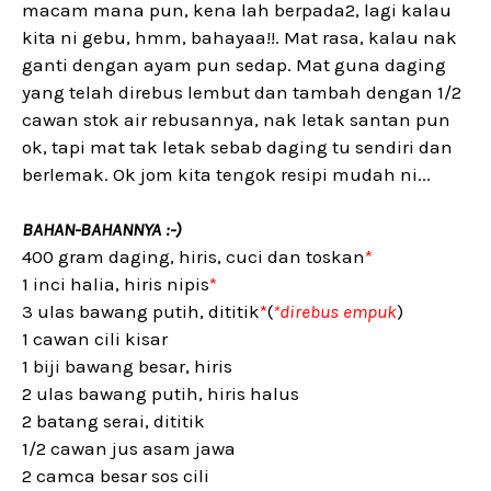
macam mana pun, kena lah berpada2, lagi kalau
kita ni gebu, hmm, bahayaa!!. Mat rasa, kalau nak
ganti dengan ayam pun sedap. Mat guna daging
yang telah direbus lembut dan tambah dengan 1/2
cawan stok air rebusannya, nak letak santan pun
ok, tapi mat tak letak sebab daging tu sendiri dan
berlemak. Ok jom kita tengok resipi mudah ni...
BAHAN-BAHANNYA :-)
400 gram daging, hiris, cuci dan toskan
*
1 inci halia, hiris nipis
*
3 ulas bawang putih, dititik
*
(
*direbus empuk
)
1 cawan cili kisar
1 biji bawang besar, hiris
2 ulas bawang putih, hiris halus
2 batang serai, dititik
1/2 cawan jus asam jawa
2 camca besar sos cili