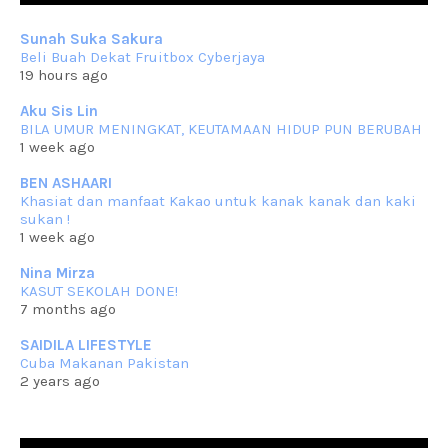
Sep 10 2023
Sunah Suka Sakura
RESIPI KUIH KASWI KELEDEK UNGU
Beli Buah Dekat Fruitbox Cyberjaya
Assalammualaikum, salam semua. Masih belum terlambat untuk che
19 hours ago
mat ucapkan
... read more
Jun 30 2023
Aku Sis Lin
BILA UMUR MENINGKAT, KEUTAMAAN HIDUP PUN BERUBAH
RESIPI KURMA AYAM MERAH
1 week ago
Assalammualaikum, salam semua. Hari ni 4 Zulhijjah 1444 Hijrah,
tinggal tak
... read more
BEN ASHAARI
Jun 23 2023
Khasiat dan manfaat Kakao untuk kanak kanak dan kaki
sukan !
RESIPI SAMBAL PARU
1 week ago
Assalammualaikum, salam sejahtera semua. Lama betul che mat tak
kemas kini
... read more
Nina Mirza
Jun 20 2023
KASUT SEKOLAH DONE!
7 months ago
RESIPI PISANG MUDA MASAK LEMAK
Assalammualaikum, salam semua. Sebenarnya pisang muda masak
SAIDILA LIFESTYLE
lemak ni che mat
... read more
Cuba Makanan Pakistan
Mar 07 2023
2 years ago
RESIPI PECAL IKAN PARI
Assalammualaikum, salam semua dan selamat bertemu kembali.
Lama betul tak
... read more