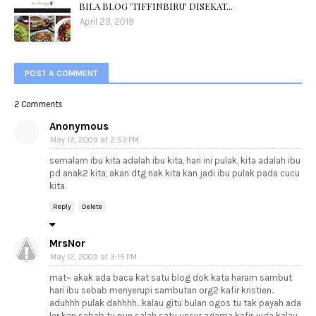
BILA BLOG 'TIFFINBIRU' DISEKAT...
April 23, 2019
POST A COMMENT
2 Comments
Anonymous
May 12, 2009 at 2:53 PM
semalam ibu kita adalah ibu kita, hari ini pulak, kita adalah ibu
pd anak2 kita, akan dtg nak kita kan jadi ibu pulak pada cucu
kita.
Reply
Delete
MrsNor
May 12, 2009 at 3:15 PM
mat~ akak ada baca kat satu blog dok kata haram sambut
hari ibu sebab menyerupi sambutan org2 kafir kristien..
aduhhh pulak dahhhh.. kalau gitu bulan ogos tu tak payah ada
ler kan sebab tu pun salah satu unsur agama kafir juga kalau