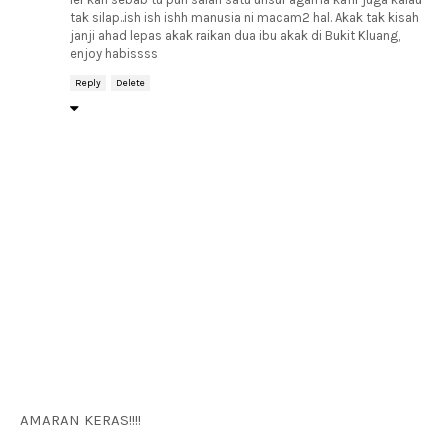
tak silap..ish ish ishh manusia ni macam2 hal. Akak tak kisah
janji ahad lepas akak raikan dua ibu akak di Bukit Kluang,
enjoy habissss
Reply
Delete
AMARAN KERAS!!!!