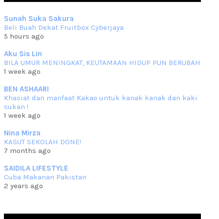
Sep 10 2023
Sunah Suka Sakura
RESIPI KUIH KASWI KELEDEK UNGU
Beli Buah Dekat Fruitbox Cyberjaya
Assalammualaikum, salam semua. Masih belum terlambat untuk
5 hours ago
che mat ucapkan
... read more
Jun 30 2023
Aku Sis Lin
BILA UMUR MENINGKAT, KEUTAMAAN HIDUP PUN BERUBAH
RESIPI KURMA AYAM MERAH
1 week ago
Assalammualaikum, salam semua. Hari ni 4 Zulhijjah 1444 Hijrah,
tinggal tak
... read more
BEN ASHAARI
Jun 23 2023
Khasiat dan manfaat Kakao untuk kanak kanak dan kaki
sukan !
RESIPI SAMBAL PARU
1 week ago
Assalammualaikum, salam sejahtera semua. Lama betul che mat tak
kemas kini
... read more
Nina Mirza
Jun 20 2023
KASUT SEKOLAH DONE!
7 months ago
RESIPI PISANG MUDA MASAK LEMAK
Assalammualaikum, salam semua. Sebenarnya pisang muda masak
SAIDILA LIFESTYLE
lemak ni che mat
... read more
Cuba Makanan Pakistan
Mar 07 2023
2 years ago
RESIPI PECAL IKAN PARI
Assalammualaikum, salam semua dan selamat bertemu kembali.
Lama betul tak
... read more