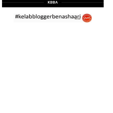
Mar 02 2023
KBBA
RESIPI BAMIA KAMBING
Assalammualaikum, salam Ahad semua. Dah beberapa hari cuaca
asyik hujan saja di
... read more
Jan 29 2023
RESIPI ASAM LAKSA PULAU PINANG
Assalammualaikum, salam semua. Dua tiga hari ni che mat rasa
tak berapa nak
... read more
Jan 17 2023
RESIPI KERABU BABAT SAMA TAUGE
Assalammualaikum, salam sejahtera semua. Hari ni che mat curi
sedikit masa
... read more
Jan 12 2023
RESIPI LONTONG KUAH LODEH
Assalammualaikum, salam sejahtera semua dan selamat tahun
baru 2023 bersamaan 8
... read more
Jan 01 2023
RESIPI KERABU JANTUNG PISANG ALA NYONYA
Assalammualaikum, salam semua. Hari ni pakcik dalam mood
memasak yang mudah2
... read more
Aug 25 2022