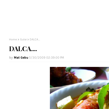
Home
Gulai
DALCA....
DALCA....
Mat Gebu
5/30/2009 02:39:00 PM