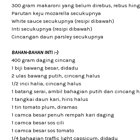
300 gram makaroni yang belum direbus, rebus hing
Parutan keju mozarella secukupnya
White sauce secukupnya (resipi dibawah)
Inti secukupnya (resipi dibawah)
Cincangan daun parsley secukupnya
BAHAN-BAHAN INTI :-)
400 gram daging cincang
1 biji bawang besar, didadu
2 ulas bawang putih, cincang halus
1/2 inci halia, cincang halus
1 batang serai, ambil bahagian putih dan cincang 
1 tangkai daun kari, hiris halus
1 tin tomato plum, diramas
1 camca besar penuh rempah kari daging
1 camca besar sos cili
1 camca besar sos tomato
1/4 bahagian traffic light capsicum, didadu