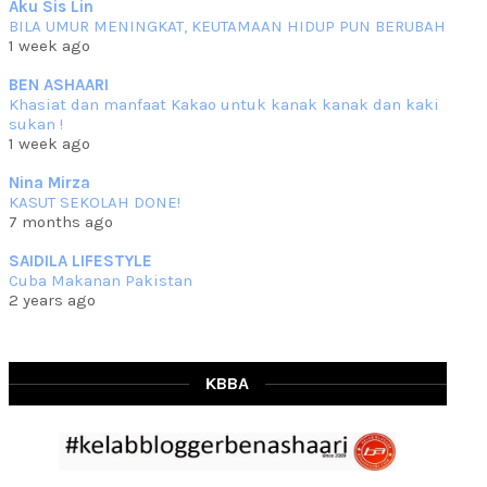
Aku Sis Lin
BILA UMUR MENINGKAT, KEUTAMAAN HIDUP PUN BERUBAH
RESIPI KURMA AYAM MERAH
1 week ago
Assalammualaikum, salam semua. Hari ni 4 Zulhijjah 1444 Hijrah,
tinggal tak
... read more
BEN ASHAARI
Jun 23 2023
Khasiat dan manfaat Kakao untuk kanak kanak dan kaki
sukan !
RESIPI SAMBAL PARU
1 week ago
Assalammualaikum, salam sejahtera semua. Lama betul che mat tak
kemas kini
... read more
Nina Mirza
Jun 20 2023
KASUT SEKOLAH DONE!
7 months ago
RESIPI PISANG MUDA MASAK LEMAK
Assalammualaikum, salam semua. Sebenarnya pisang muda masak
SAIDILA LIFESTYLE
lemak ni che mat
... read more
Cuba Makanan Pakistan
Mar 07 2023
2 years ago
RESIPI PECAL IKAN PARI
Assalammualaikum, salam semua dan selamat bertemu kembali.
Lama betul tak
... read more
Mar 02 2023
KBBA
RESIPI BAMIA KAMBING
Assalammualaikum, salam Ahad semua. Dah beberapa hari cuaca
asyik hujan saja di
... read more
Jan 29 2023