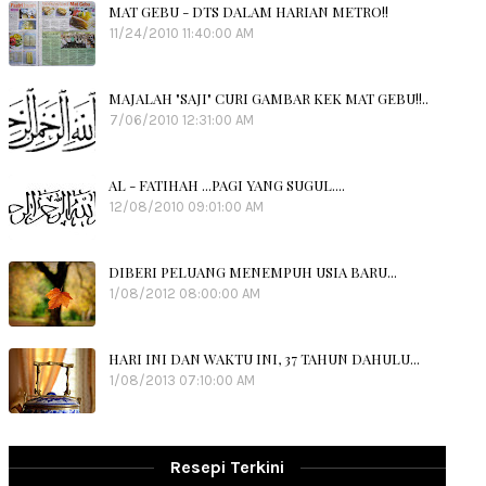
MAT GEBU - DTS DALAM HARIAN METRO!!
11/24/2010 11:40:00 AM
MAJALAH "SAJI" CURI GAMBAR KEK MAT GEBU!!..
7/06/2010 12:31:00 AM
AL - FATIHAH ...PAGI YANG SUGUL....
12/08/2010 09:01:00 AM
DIBERI PELUANG MENEMPUH USIA BARU...
1/08/2012 08:00:00 AM
HARI INI DAN WAKTU INI, 37 TAHUN DAHULU...
1/08/2013 07:10:00 AM
Resepi Terkini