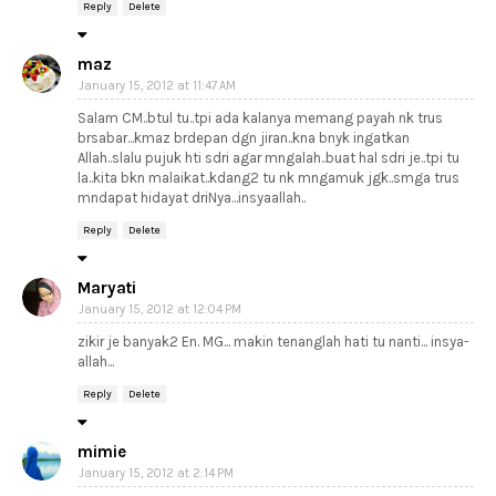
Reply
Delete
maz
January 15, 2012 at 11:47 AM
Salam CM..btul tu..tpi ada kalanya memang payah nk trus
brsabar...kmaz brdepan dgn jiran..kna bnyk ingatkan
Allah..slalu pujuk hti sdri agar mngalah..buat hal sdri je..tpi tu
la..kita bkn malaikat..kdang2 tu nk mngamuk jgk..smga trus
mndapat hidayat driNya...insyaallah..
Reply
Delete
Maryati
January 15, 2012 at 12:04 PM
zikir je banyak2 En. MG... makin tenanglah hati tu nanti... insya-
allah...
Reply
Delete
mimie
January 15, 2012 at 2:14 PM