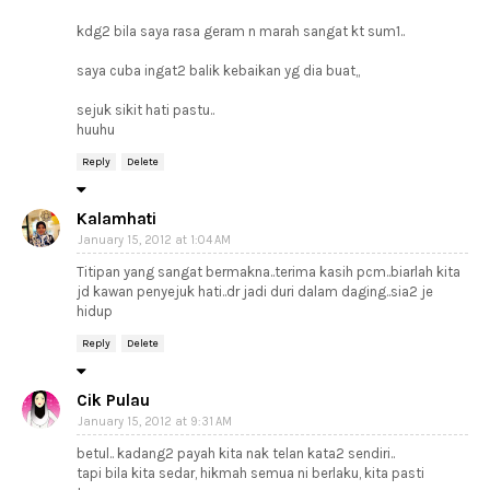
kdg2 bila saya rasa geram n marah sangat kt sum1..
saya cuba ingat2 balik kebaikan yg dia buat,,
sejuk sikit hati pastu..
huuhu
Reply
Delete
Kalamhati
January 15, 2012 at 1:04 AM
Titipan yang sangat bermakna..terima kasih pcm..biarlah kita
jd kawan penyejuk hati..dr jadi duri dalam daging..sia2 je
hidup
Reply
Delete
Cik Pulau
January 15, 2012 at 9:31 AM
betul.. kadang2 payah kita nak telan kata2 sendiri..
tapi bila kita sedar, hikmah semua ni berlaku, kita pasti