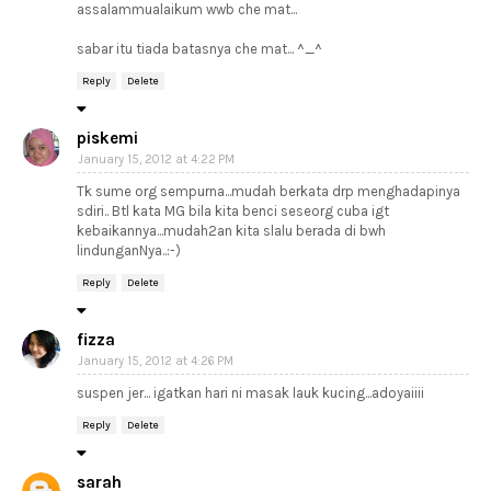
assalammualaikum wwb che mat...
sabar itu tiada batasnya che mat... ^_^
Reply
Delete
piskemi
January 15, 2012 at 4:22 PM
Tk sume org sempurna...mudah berkata drp menghadapinya
sdiri.. Btl kata MG bila kita benci seseorg cuba igt
kebaikannya...mudah2an kita slalu berada di bwh
lindunganNya..:-)
Reply
Delete
fizza
January 15, 2012 at 4:26 PM
suspen jer... igatkan hari ni masak lauk kucing...adoyaiiii
Reply
Delete
sarah