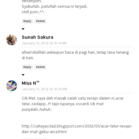
tersenyum..
Syukurlah.. patutlah semua ni terjadi..
chill pcm..^^,
Reply
Delete
Sunah Sakura
January 15, 2012 at 10:14 AM
alhamdulillah..walaupun baca di pagi hari...tetap rasa tenang
di hati..
Reply
Delete
Miss N™
January 15, 2012 at 10:19 AM
Cik Mat, saya dah masak salah satu resepi dalam ni..acar
telur...sedapp....!!! tapi rupanya, xscanti cik mat
punyalah...huhuh..
http://cahayacita2.blogspot.com/2012/01/acar-telur-resepi-
dari-mat-gebu-arca.html