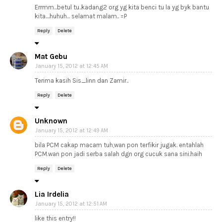
Errmm...betul tu..kadang2 org yg kita benci tu la yg byk bantu
kita....huhuh... selamat malam.. =P
Reply
Delete
Mat Gebu
January 15, 2012 at 12:45 AM
Terima kasih Sis_linn dan Zamir..
Reply
Delete
Unknown
January 15, 2012 at 12:49 AM
bila PCM cakap macam tuh,wan pon terfikir jugak. entahlah
PCM.wan pon jadi serba salah dgn org cucuk sana sini.haih
Reply
Delete
Lia Irdelia
January 15, 2012 at 12:51 AM
like this entry!!