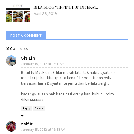
BILA BLOG 'TIFFINBIRU' DISEKAT...
April 23, 2019
POST A COMMENT
16 Comments
Sis Lin
January 15, 2012 at 12:41 AM
Betul tu Mat.klu nak fikir marah kita, tak habis syaitan ni
melekat je kat kita..tp kita kena fikir positif dan byk2
bersabar, lama2 syaitan tu jemu dan berlalu pergi...
kadang2 susah nak baca hati orang kan...huhuhu *dlm
dilemaaaaaa
Reply
Delete
zaMir
January 15, 2012 at 12:43 AM