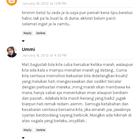
January 16, 2012 at 1:08 PM
hmmm betul tu...reda je la..saya pun pernah kena tipu..beratus
habis..tak pe la, buat la. di dunia, akhirat belum pasti
selamat..ingat je la camtu...
Reply
Delete
Ummi
January 16, 2012 at 4:39 PM
Mat, baguslah bila kita cuba bersabar ketika marah, walaupun
kita ada kala x mampu menahan marah yg datang... Cuma
kita sentiasa memohon kekuatan bila didatangkan kisah2
yang melukan hati, mengecewakan dan sedikit tercalar
dengan perbuatan mereka....mmg marah xkan membawa ke
mana, hanya sabar aje menentukan iman ataupun berdiam
dan pasrah... Adakala kita masih kenang yang baik2 jugak
biarpun hati remuk redam...eemm.. Semoga ketabahan dan
kesabaran sentiasa bersama kita, jika amarah jua, jawabnya
syaitan berdondang sayang berbisik. Mungkin ada hikmah di
atas segala yang berlaku...insyAllah...
Reply
Delete